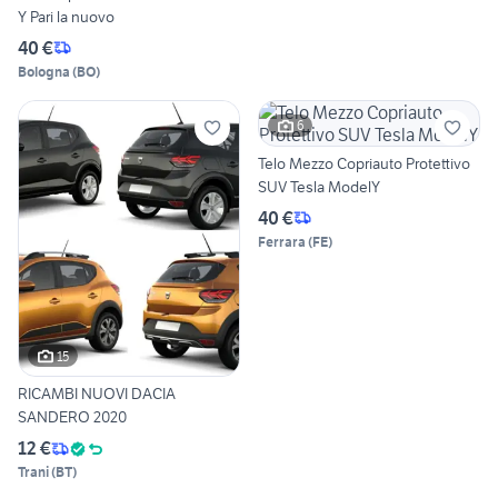
Y Pari la nuovo
40 €
Bologna
(
BO
)
6
Telo Mezzo Copriauto Protettivo
SUV Tesla ModelY
40 €
Ferrara
(
FE
)
15
RICAMBI NUOVI DACIA
SANDERO 2020
12 €
Trani
(
BT
)