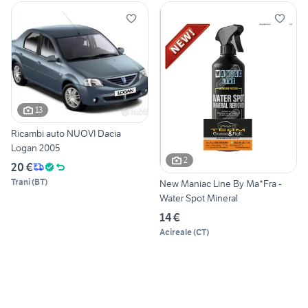
13
Ricambi auto NUOVI Dacia
Logan 2005
2
20 €
Trani
(
BT
)
New Maniac Line By Ma*Fra -
Water Spot Mineral
14 €
Acireale
(
CT
)