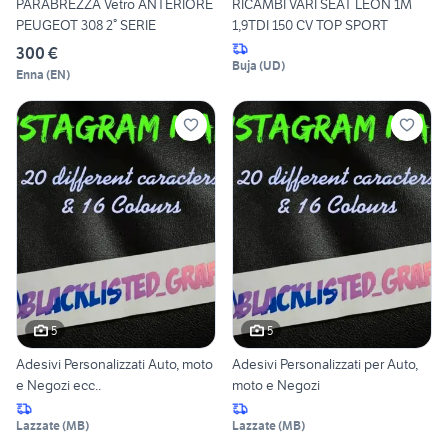
PARABREZZA Vetro ANTERIORE
RICAMBI VARI SEAT LEON 1M
PEUGEOT 308 2° SERIE
1,9TDI 150 CV TOP SPORT
300 €
Buja
(
UD
)
Enna
(
EN
)
5
5
Adesivi Personalizzati Auto, moto
Adesivi Personalizzati per Auto,
e Negozi ecc..
moto e Negozi
Lazzate
(
MB
)
Lazzate
(
MB
)