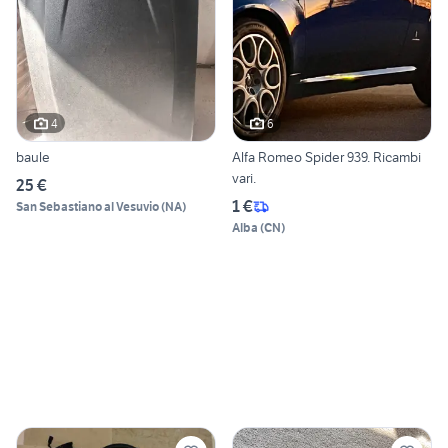
4
6
baule
Alfa Romeo Spider 939. Ricambi
vari.
25 €
1 €
San Sebastiano al Vesuvio
(
NA
)
Alba
(
CN
)