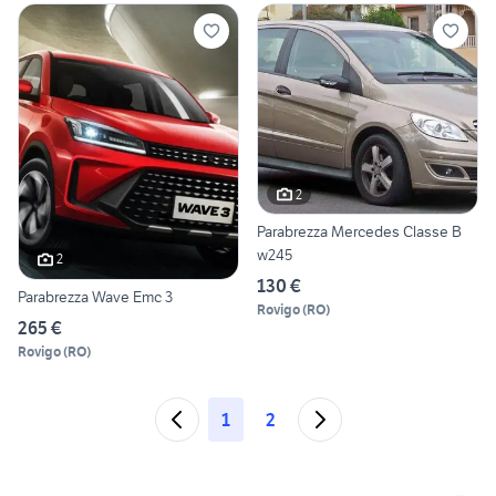
2
Parabrezza Mercedes Classe B
w245
2
130 €
Parabrezza Wave Emc 3
Rovigo
(
RO
)
265 €
Rovigo
(
RO
)
1
2