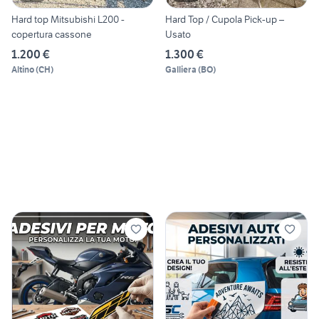
Hard top Mitsubishi L200 -
Hard Top / Cupola Pick-up –
copertura cassone
Usato
1.200 €
1.300 €
Altino
(
CH
)
Galliera
(
BO
)