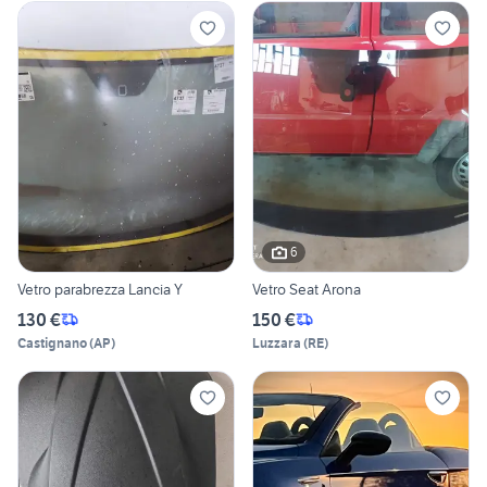
6
Vetro parabrezza Lancia Y
Vetro Seat Arona
130 €
150 €
Castignano
(
AP
)
Luzzara
(
RE
)