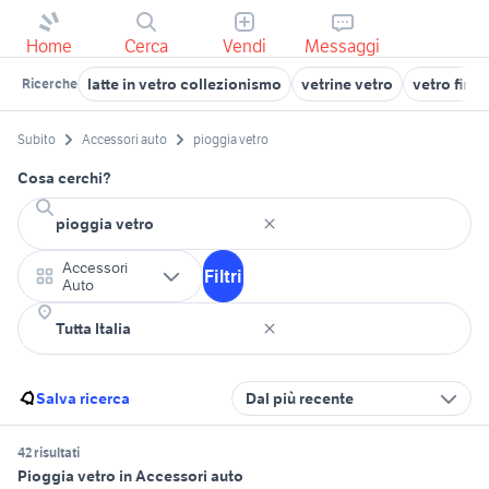
Home
Cerca
Vendi
Messaggi
latte in vetro collezionismo
vetrine vetro
vetro fines
Ricerche
Subito
Accessori auto
pioggia vetro
Cosa cerchi?
Accessori
Filtri
Auto
Salva ricerca
Dal più recente
42 risultati
Pioggia vetro in Accessori auto