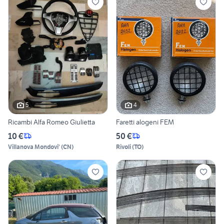
5
4
Ricambi Alfa Romeo Giulietta
Faretti alogeni FEM
10 €
50 €
Villanova Mondovi'
(
CN
)
Rivoli
(
TO
)