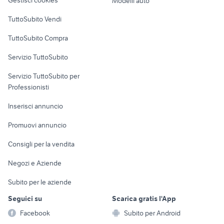
Modelli auto
Case vacanza
TuttoSubito Vendi
Uffici e Locali
TuttoSubito Compra
commerciali
Servizio TuttoSubito
elettronica
per la casa e la
sports e hobby
Servizio TuttoSubito per
persona
Informatica
Animali
Professionisti
Arredamento e
Console e
Accessori per
Casalinghi
Inserisci annuncio
Videogiochi
animali
Elettrodomestici
Promuovi annuncio
Audio/Video
Musica e Film
Giardino e Fai da te
Consigli per la vendita
Fotografia
Libri e Riviste
Abbigliamento e
Negozi e Aziende
Telefonia
Strumenti Musicali
Accessori
Subito per le aziende
Sports
Tutto per i bambini
Seguici su
Scarica gratis l'App
Biciclette
Facebook
Subito per Android
Collezionismo