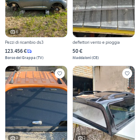
6
Pezzi di ricambio ds3
deflettori vento e pioggia
123.456 €
50 €
Borso del Grappa
(
TV
)
Maddaloni
(
CE
)
3
2