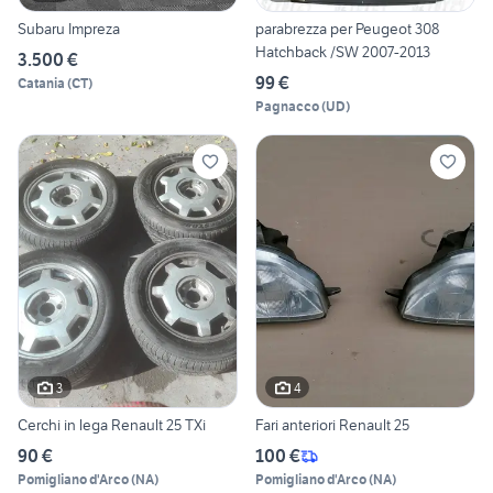
Subaru Impreza
parabrezza per Peugeot 308
Hatchback /SW 2007-2013
3.500 €
99 €
Catania
(
CT
)
Pagnacco
(
UD
)
3
4
Cerchi in lega Renault 25 TXi
Fari anteriori Renault 25
90 €
100 €
Pomigliano d'Arco
(
NA
)
Pomigliano d'Arco
(
NA
)