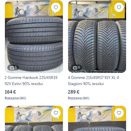
5
6
2 Gomme Hankook 225/45R19
4 Gomme 215/45R17 91Y XL 4
92V Estivi 90% residui
Stagioni 90% residui
164 €
289 €
Rozzano
(
MI
)
Rozzano
(
MI
)