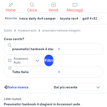
Home
Cerca
Vendi
Messaggi
iveco daily 4x4 camper
toyota rav4
golf 4 r32
ope
Ricerche
Subito
Accessori auto
pneumatici hankook 4 stagioni
Cosa cerchi?
Accessori
Filtri
Auto
Salva ricerca
Dal più recente
1.006 risultati
Pneumatici hankook 4 stagioni in Accessori auto