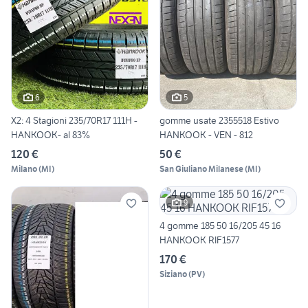
6
5
X2: 4 Stagioni 235/70R17 111H -
gomme usate 2355518 Estivo
HANKOOK- al 83%
HANKOOK - VEN - 812
120 €
50 €
Milano
(
MI
)
San Giuliano Milanese
(
MI
)
9
4 gomme 185 50 16/205 45 16
HANKOOK RIF1577
170 €
Siziano
(
PV
)