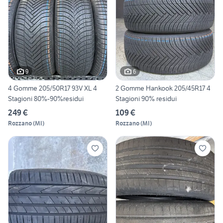
9
6
4 Gomme 205/50R17 93V XL 4
2 Gomme Hankook 205/45R17 4
Stagioni 80%-90%residui
Stagioni 90% residui
249 €
109 €
Rozzano
(
MI
)
Rozzano
(
MI
)