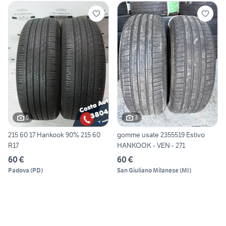
5
3
215 60 17 Hankook 90% 215 60
gomme usate 2355519 Estivo
R17
HANKOOK - VEN - 271
60 €
60 €
Padova
(
PD
)
San Giuliano Milanese
(
MI
)