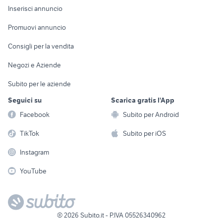
Console e
Accessori per
Casalinghi
Inserisci annuncio
Videogiochi
animali
Elettrodomestici
Promuovi annuncio
Audio/Video
Musica e Film
Giardino e Fai da te
Consigli per la vendita
Fotografia
Libri e Riviste
Abbigliamento e
Negozi e Aziende
Telefonia
Strumenti Musicali
Accessori
Subito per le aziende
Sports
Tutto per i bambini
Seguici su
Scarica gratis l'App
Biciclette
Facebook
Subito per Android
Collezionismo
TikTok
Subito per iOS
Instagram
YouTube
©
2026
Subito.it - P.IVA 05526340962