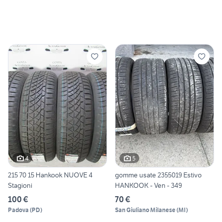
4
5
215 70 15 Hankook NUOVE 4
gomme usate 2355019 Estivo
Stagioni
HANKOOK - Ven - 349
100 €
70 €
Padova
(
PD
)
San Giuliano Milanese
(
MI
)