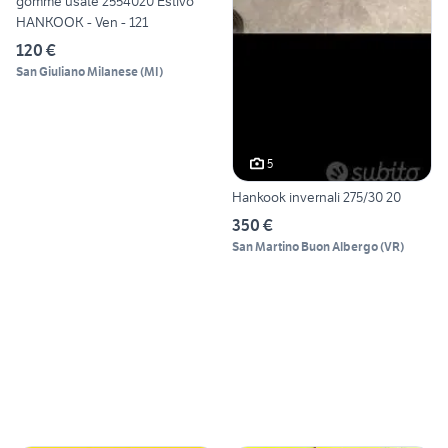
gomme usate 2554020 Estivo
HANKOOK - Ven - 121
120 €
San Giuliano Milanese
(
MI
)
5
Hankook invernali 275/30 20
350 €
San Martino Buon Albergo
(
VR
)