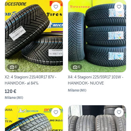
6
6
X2: 4 Stagioni 215/40R17 87V -
X4: 4 Stagioni 225/55R17 101W -
HANKOOK- al 84%
HANKOOK- NUOVE
Milano
(
MI
)
120 €
Milano
(
MI
)