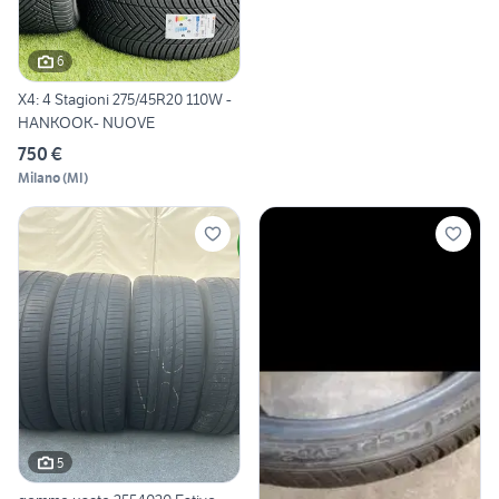
6
X4: 4 Stagioni 275/45R20 110W -
HANKOOK- NUOVE
750 €
Milano
(
MI
)
5