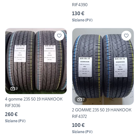
RIF4390
130 €
Siziano
(
PV
)
9
4 gomme 235 50 19 HANKOOK
7
RIF3036
2 GOMME 235 50 19 HANKOOK
260 €
RIF4372
Siziano
(
PV
)
100 €
Siziano
(
PV
)