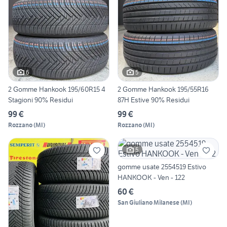
6
5
2 Gomme Hankook 195/60R15 4
2 Gomme Hankook 195/55R16
Stagioni 90% Residui
87H Estive 90% Residui
99 €
99 €
Rozzano
(
MI
)
Rozzano
(
MI
)
5
gomme usate 2554519 Estivo
HANKOOK - Ven - 122
60 €
San Giuliano Milanese
(
MI
)