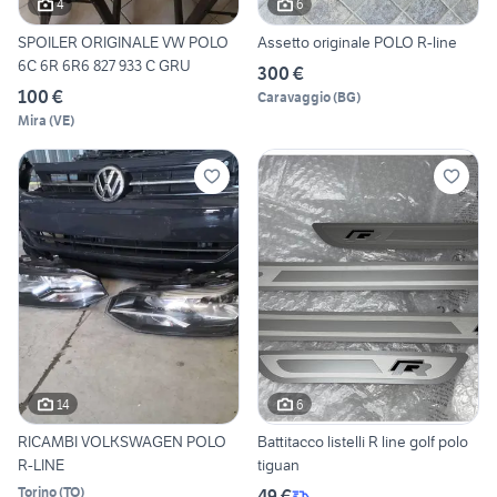
4
6
SPOILER ORIGINALE VW POLO
Assetto originale POLO R-line
6C 6R 6R6 827 933 C GRU
300 €
100 €
Caravaggio
(
BG
)
Mira
(
VE
)
14
6
RICAMBI VOLKSWAGEN POLO
Battitacco listelli R line golf polo
R-LINE
tiguan
Torino
(
TO
)
49 €