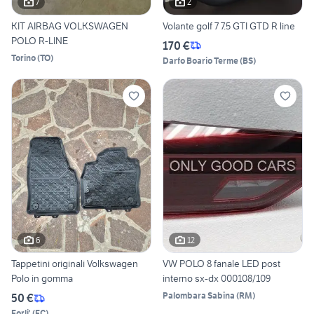
7
2
KIT AIRBAG VOLKSWAGEN
Volante golf 7 7.5 GTI GTD R line
POLO R-LINE
170 €
Torino
(
TO
)
Darfo Boario Terme
(
BS
)
6
12
Tappetini originali Volkswagen
VW POLO 8 fanale LED post
Polo in gomma
interno sx-dx 000108/109
Palombara Sabina
(
RM
)
50 €
Forli'
(
FC
)