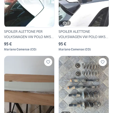
3
SPOILER ALETTONE PER
SPOILER ALETTONE
VOLKSWAGEN VW POLO MK5
VOLKSWAGEN VW POLO MK5
09-17
09-14 LOOK
95 €
95 €
Mariano Comense
(
CO
)
Mariano Comense
(
CO
)