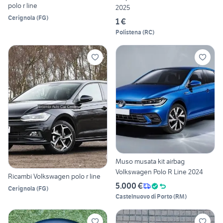
polo r line
2025
Cerignola
(
FG
)
1 €
Polistena
(
RC
)
Muso musata kit airbag
Volkswagen Polo R Line 2024
Ricambi Volkswagen polo r line
5.000 €
Cerignola
(
FG
)
Castelnuovo di Porto
(
RM
)