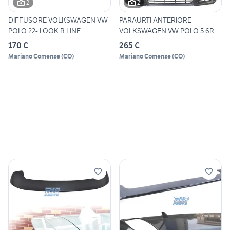
2
2
DIFFUSORE VOLKSWAGEN VW
PARAURTI ANTERIORE
POLO 22- LOOK R LINE
VOLKSWAGEN VW POLO 5 6R
09-14 L
170 €
265 €
Mariano Comense
(
CO
)
Mariano Comense
(
CO
)