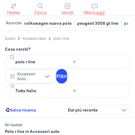
Home
Cerca
Vendi
Messaggi
volkswagen nuova polo
peugeot 3008 gt line
yamah
Ricerche
Subito
Accessori auto
polo r line
Cosa cerchi?
Accessori
Filtri
Auto
Salva ricerca
Dal più recente
95 risultati
Polo r line in Accessori auto