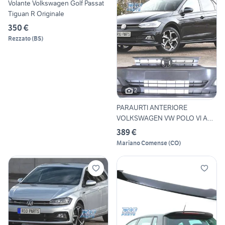
Volante Volkswagen Golf Passat
Tiguan R Originale
350 €
Rezzato
(
BS
)
2
PARAURTI ANTERIORE
VOLKSWAGEN VW POLO VI AW
17-20
389 €
Mariano Comense
(
CO
)