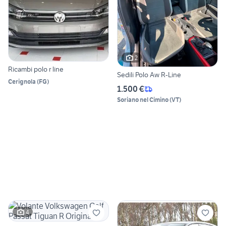
2
Ricambi polo r line
Sedili Polo Aw R-Line
Cerignola
(
FG
)
1.500 €
Soriano nel Cimino
(
VT
)
4