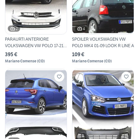
2
4
PARAURTI ANTERIORE
SPOILER VOLKSWAGEN VW
VOLKSWAGEN VW POLO 17-21
POLO MK4 01-09 LOOK R LINE A
LOOK R
395 €
109 €
Mariano Comense
(
CO
)
Mariano Comense
(
CO
)