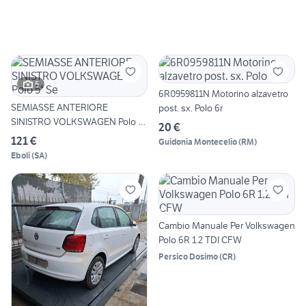
5
6R0959811N Motorino alzavetro
SEMIASSE ANTERIORE
post. sx. Polo 6r
SINISTRO VOLKSWAGEN Polo 5°
20 €
Se
121 €
Guidonia Montecelio
(
RM
)
Eboli
(
SA
)
Cambio Manuale Per Volkswagen
Polo 6R 1.2 TDI CFW
Persico Dosimo
(
CR
)