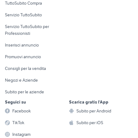
TuttoSubito Compra
commerciali
Servizio TuttoSubito
elettronica
per la casa e la
sports e hobby
Servizio TuttoSubito per
persona
Informatica
Animali
Professionisti
Arredamento e
Console e
Accessori per
Casalinghi
Inserisci annuncio
Videogiochi
animali
Elettrodomestici
Promuovi annuncio
Audio/Video
Musica e Film
Giardino e Fai da te
Consigli per la vendita
Fotografia
Libri e Riviste
Abbigliamento e
Negozi e Aziende
Telefonia
Strumenti Musicali
Accessori
Subito per le aziende
Sports
Tutto per i bambini
Seguici su
Scarica gratis l'App
Biciclette
Facebook
Subito per Android
Collezionismo
TikTok
Subito per iOS
Instagram