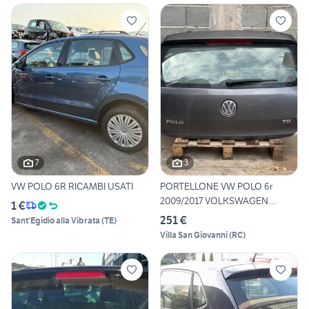
7
3
VW POLO 6R RICAMBI USATI
PORTELLONE VW POLO 6r
2009/2017 VOLKSWAGEN
1 €
POSTERI
251 €
Sant'Egidio alla Vibrata
(
TE
)
Villa San Giovanni
(
RC
)