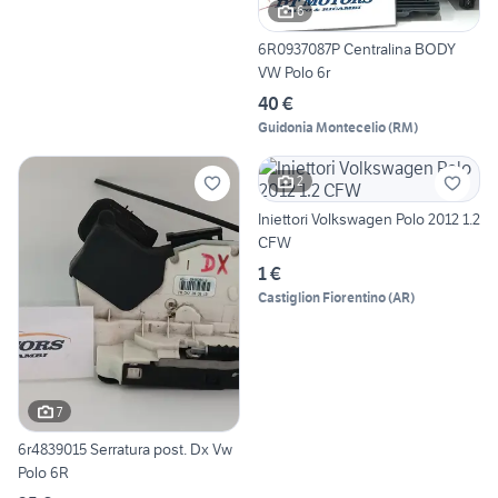
6
6R0937087P Centralina BODY
VW Polo 6r
40 €
Guidonia Montecelio
(
RM
)
2
Iniettori Volkswagen Polo 2012 1.2
CFW
1 €
Castiglion Fiorentino
(
AR
)
7
6r4839015 Serratura post. Dx Vw
Polo 6R