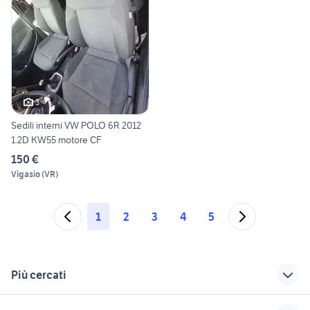
3
Sedili interni VW POLO 6R 2012
1.2D KW55 motore CF
150 €
Vigasio
(
VR
)
1
2
3
4
5
Più cercati
Correlati
Richerche simili
Suggerimenti