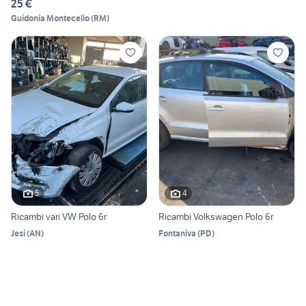
25 €
Guidonia Montecelio
(
RM
)
5
4
Ricambi vari VW Polo 6r
Ricambi Volkswagen Polo 6r
Jesi
(
AN
)
Fontaniva
(
PD
)