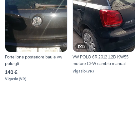
2
Portellone posteriore baule vw
VW POLO 6R 2012 1.2D KW55
polo gti
motore CFW cambio manual
Vigasio
(
VR
)
140 €
Vigasio
(
VR
)