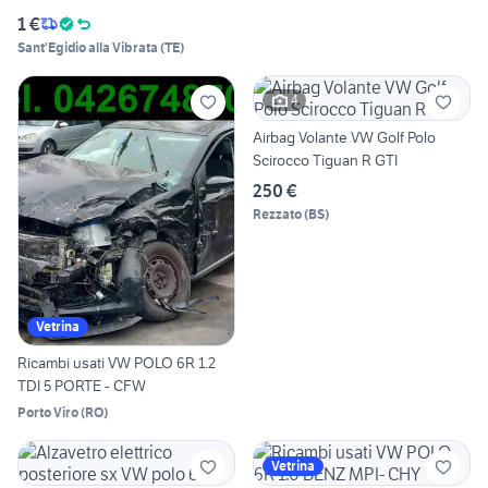
1 €
Sant'Egidio alla Vibrata
(
TE
)
4
Airbag Volante VW Golf Polo
Scirocco Tiguan R GTI
250 €
Rezzato
(
BS
)
Vetrina
Ricambi usati VW POLO 6R 1.2
TDI 5 PORTE - CFW
Porto Viro
(
RO
)
Vetrina