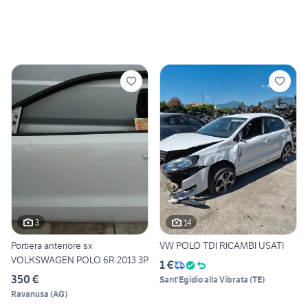
3
14
Portiera anteriore sx
VW POLO TDI RICAMBI USATI
VOLKSWAGEN POLO 6R 2013 3P
1 €
350 €
Sant'Egidio alla Vibrata
(
TE
)
Ravanusa
(
AG
)