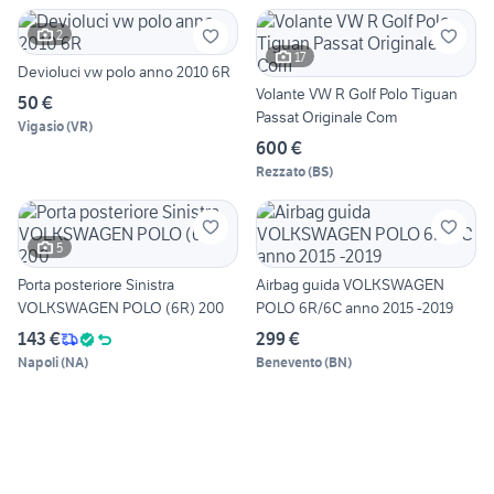
2
17
Devioluci vw polo anno 2010 6R
Volante VW R Golf Polo Tiguan
50 €
Passat Originale Com
Vigasio
(
VR
)
600 €
Rezzato
(
BS
)
5
Porta posteriore Sinistra
Airbag guida VOLKSWAGEN
VOLKSWAGEN POLO (6R) 200
POLO 6R/6C anno 2015 -2019
143 €
299 €
Napoli
(
NA
)
Benevento
(
BN
)