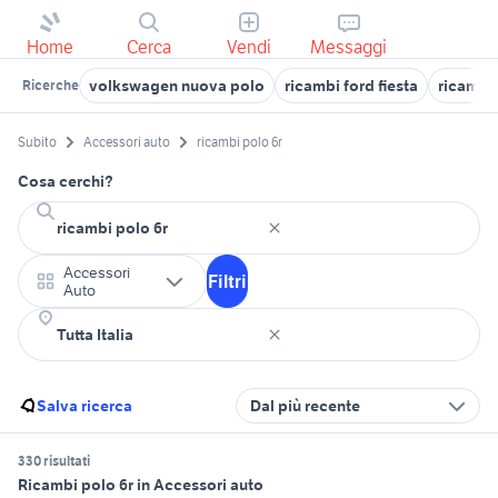
Home
Cerca
Vendi
Messaggi
volkswagen nuova polo
ricambi ford fiesta
ricambi
Ricerche
Subito
Accessori auto
ricambi polo 6r
Cosa cerchi?
Accessori
Filtri
Auto
Salva ricerca
Dal più recente
330 risultati
Ricambi polo 6r in Accessori auto