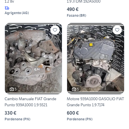
1.2 8v
1.9 JTDM 192A5000
490 €
Agrigento
(
AG
)
Fasano
(
BR
)
5
5
Cambio Manuale FIAT Grande
Motore 939A1000 GASOLIO FIAT
Punto 939A1000 1.9 5521
Grande Punto 1.9 7174
330 €
600 €
Pordenone
(
PN
)
Pordenone
(
PN
)