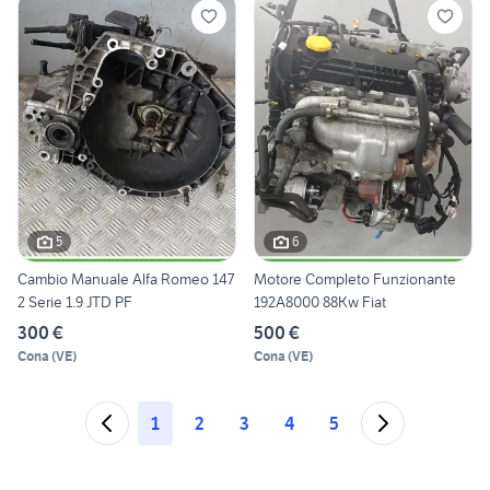
5
6
Cambio Manuale Alfa Romeo 147
Motore Completo Funzionante
2 Serie 1.9 JTD PF
192A8000 88Kw Fiat
300 €
500 €
Cona
(
VE
)
Cona
(
VE
)
1
2
3
4
5