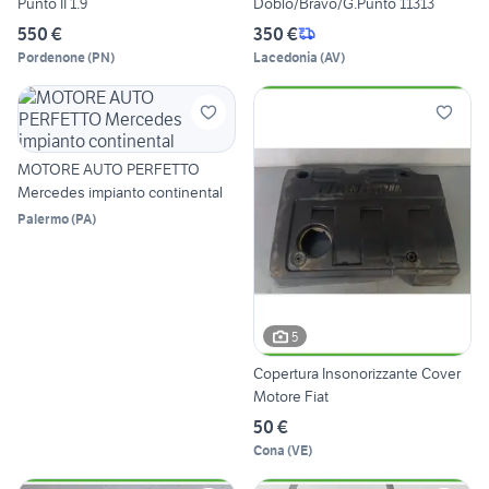
Punto II 1.9
Doblò/Bravo/G.Punto 11313
550 €
350 €
Pordenone
(
PN
)
Lacedonia
(
AV
)
MOTORE AUTO PERFETTO
Mercedes impianto continental
Palermo
(
PA
)
5
Copertura Insonorizzante Cover
Motore Fiat
50 €
Cona
(
VE
)