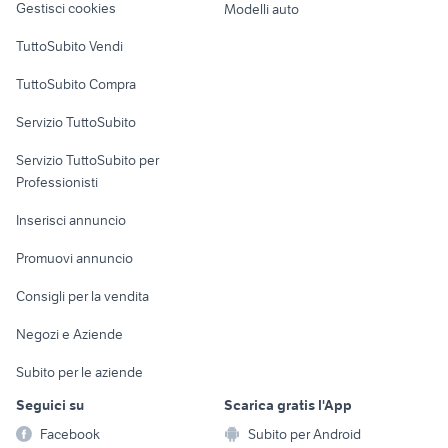
Gestisci cookies
Modelli auto
Case vacanza
TuttoSubito Vendi
Uffici e Locali
TuttoSubito Compra
commerciali
Servizio TuttoSubito
elettronica
per la casa e la
sports e hobby
Servizio TuttoSubito per
persona
Informatica
Animali
Professionisti
Arredamento e
Console e
Accessori per
Casalinghi
Inserisci annuncio
Videogiochi
animali
Elettrodomestici
Promuovi annuncio
Audio/Video
Musica e Film
Giardino e Fai da te
Consigli per la vendita
Fotografia
Libri e Riviste
Abbigliamento e
Negozi e Aziende
Telefonia
Strumenti Musicali
Accessori
Subito per le aziende
Sports
Tutto per i bambini
Seguici su
Scarica gratis l'App
Biciclette
Facebook
Subito per Android