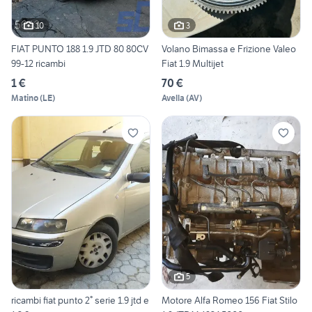
10
3
FIAT PUNTO 188 1.9 JTD 80 80CV
Volano Bimassa e Frizione Valeo
99-12 ricambi
Fiat 1.9 Multijet
1 €
70 €
Matino
(
LE
)
Avella
(
AV
)
5
ricambi fiat punto 2° serie 1.9 jtd e
Motore Alfa Romeo 156 Fiat Stilo