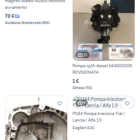
magneti Marelli Nuovo motorino
avviamento
70 €
Guidonia Montecelio
(
RM
)
10
Pompa cp1h diesel 0445010305
REVISIONATA
1 €
Ginosa
(
TA
)
6
PI144 Pompa Iniezione Fiat /
Lancia / Alfa 1.9
Cagliari
(
CA
)