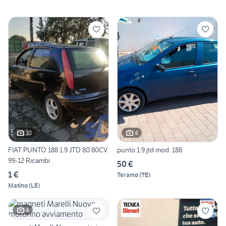
10
4
FIAT PUNTO 188 1.9 JTD 80 80CV
punto 1.9 jtd mod. 188
99-12 Ricambi
50 €
1 €
Teramo
(
TE
)
Matino
(
LE
)
4