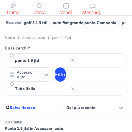
Home
Cerca
Vendi
Messaggi
golf 3 1.9 tdi
auto fiat grande punto Campania
parau
Ricerche
Subito
Accessori auto
punto 1.9 jtd
Cosa cerchi?
Accessori
Filtri
Auto
Salva ricerca
Dal più recente
207 risultati
Punto 1.9 jtd in Accessori auto