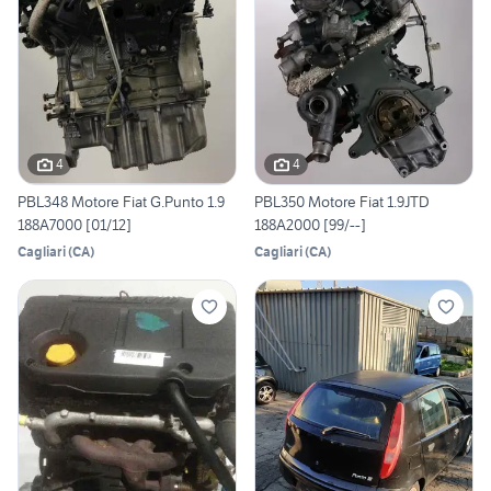
4
4
PBL348 Motore Fiat G.Punto 1.9
PBL350 Motore Fiat 1.9JTD
188A7000 [01/12]
188A2000 [99/--]
Cagliari
(
CA
)
Cagliari
(
CA
)