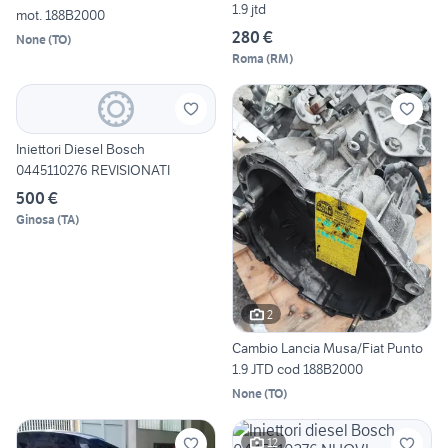
1.9 jtd
mot. 188B2000
280 €
None
(
TO
)
Roma
(
RM
)
Iniettori Diesel Bosch
0445110276 REVISIONATI
500 €
Ginosa
(
TA
)
2
Cambio Lancia Musa/Fiat Punto
1.9 JTD cod 188B2000
None
(
TO
)
12