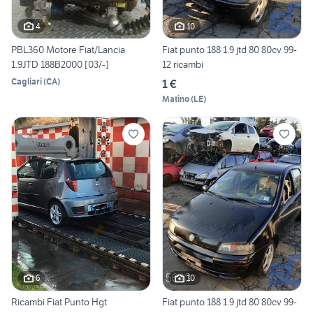
4
10
PBL360 Motore Fiat/Lancia
Fiat punto 188 1.9 jtd 80 80cv 99-
1.9JTD 188B2000 [03/-]
12 ricambi
Cagliari
(
CA
)
1 €
Matino
(
LE
)
6
10
Ricambi Fiat Punto Hgt
Fiat punto 188 1.9 jtd 80 80cv 99-