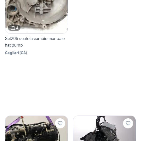
4
Sct206 scatola cambio manuale
fiat punto
Cagliari
(
CA
)