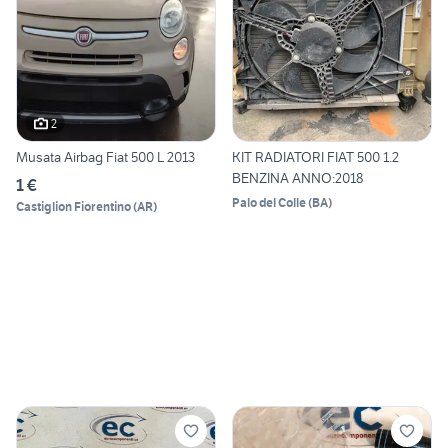
2
Musata Airbag Fiat 500 L 2013
KIT RADIATORI FIAT 500 1.2
BENZINA ANNO:2018
1 €
Palo del Colle
(
BA
)
Castiglion Fiorentino
(
AR
)