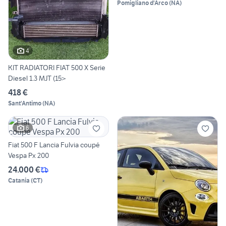
Pomigliano d'Arco
(
NA
)
4
KIT RADIATORI FIAT 500 X Serie
Diesel 1.3 MJT (15>
418 €
Sant'Antimo
(
NA
)
6
Fiat 500 F Lancia Fulvia coupé
Vespa Px 200
24.000 €
Catania
(
CT
)