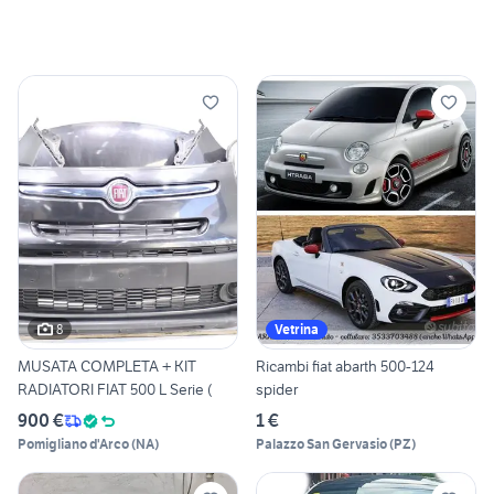
8
Vetrina
MUSATA COMPLETA + KIT
Ricambi fiat abarth 500-124
RADIATORI FIAT 500 L Serie (
spider
900 €
1 €
Pomigliano d'Arco
(
NA
)
Palazzo San Gervasio
(
PZ
)