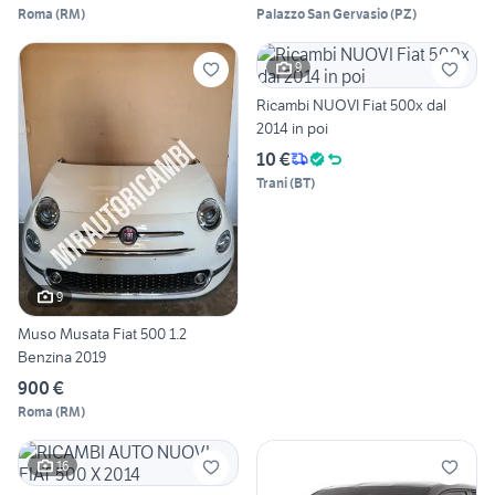
Roma
(
RM
)
Palazzo San Gervasio
(
PZ
)
9
Ricambi NUOVI Fiat 500x dal
2014 in poi
10 €
Trani
(
BT
)
9
Muso Musata Fiat 500 1.2
Benzina 2019
900 €
Roma
(
RM
)
16