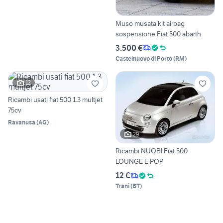
Muso musata kit airbag
sospensione Fiat 500 abarth
3.500 €
Castelnuovo di Porto
(
RM
)
12
Ricambi usati fiat 500 1.3 multjet
75cv
Ravanusa
(
AG
)
29
Ricambi NUOBI Fiat 500
LOUNGE E POP
12 €
Trani
(
BT
)