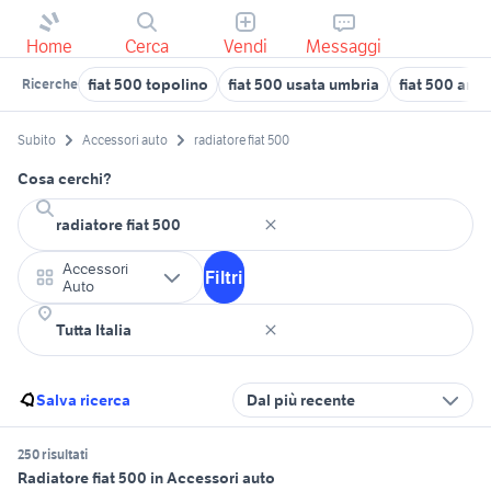
Home
Cerca
Vendi
Messaggi
fiat 500 topolino
fiat 500 usata umbria
fiat 500 ann
Ricerche
Subito
Accessori auto
radiatore fiat 500
Cosa cerchi?
Accessori
Filtri
Auto
Salva ricerca
Dal più recente
250 risultati
Radiatore fiat 500 in Accessori auto