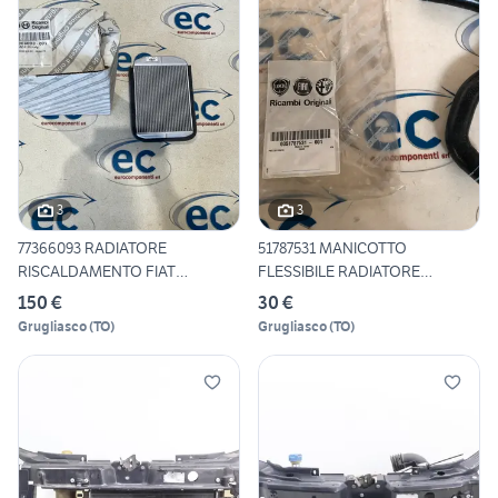
3
3
77366093 RADIATORE
51787531 MANICOTTO
RISCALDAMENTO FIAT
FLESSIBILE RADIATORE
500/PANDA/LA
SUPERIORE
150 €
30 €
Grugliasco
(
TO
)
Grugliasco
(
TO
)