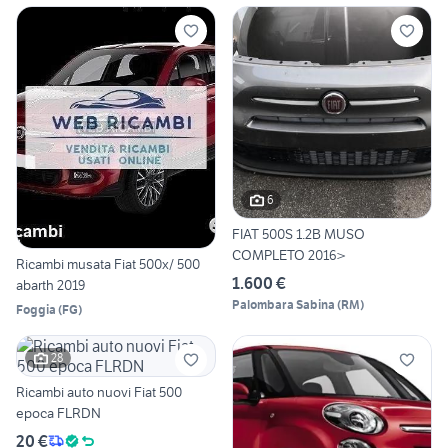
6
FIAT 500S 1.2B MUSO
COMPLETO 2016>
Ricambi musata Fiat 500x/ 500
1.600 €
abarth 2019
Palombara Sabina
(
RM
)
Foggia
(
FG
)
28
Ricambi auto nuovi Fiat 500
epoca FLRDN
20 €