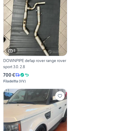
8
DOWNPIPE defap rover range rover
sport 3.0. 2.8
700 €
Filadelfia
(
VV
)