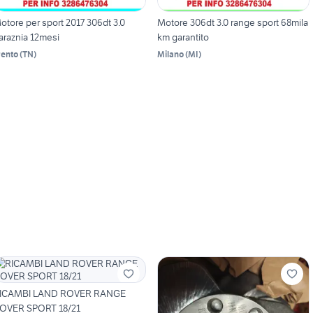
otore per sport 2017 306dt 3.0
Motore 306dt 3.0 range sport 68mila
araznia 12mesi
km garantito
rento
(
TN
)
Milano
(
MI
)
ICAMBI LAND ROVER RANGE
OVER SPORT 18/21