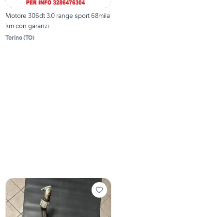
Motore 306dt 3.0 range sport 68mila
km con garanzi
Torino
(
TO
)