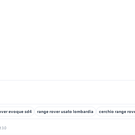
over evoque sd4
range rover usato lombardia
cerchio range rov
t 3.0