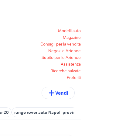
Modelli auto
Magazine
Consigli per la vendita
Negozi e Aziende
Subito per le Aziende
Assistenza
Ricerche salvate
Preferiti
Vendi
er 20
range rover auto Napoli provincia
range rover 4x4
palla