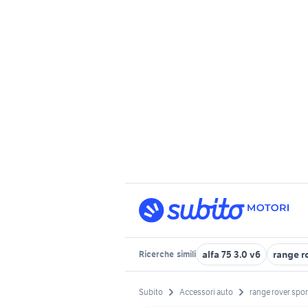
alfa 75 3.0 v6
range r
Ricerche
simili
Subito
Accessori auto
range rover spor