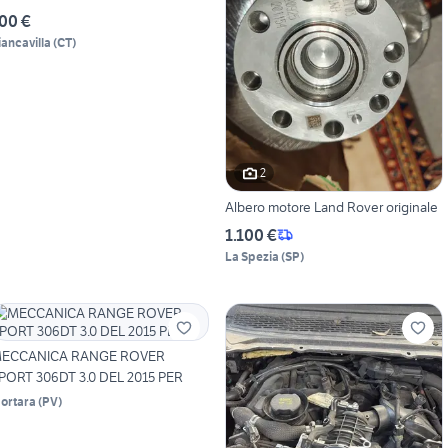
00 €
iancavilla
(
CT
)
2
Albero motore Land Rover originale
1.100 €
La Spezia
(
SP
)
ECCANICA RANGE ROVER
PORT 306DT 3.0 DEL 2015 PER
ortara
(
PV
)