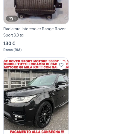
4
Radiatore Intercooler Range Rover
Sport 3.0 tdi
130 €
Roma
(
RM
)