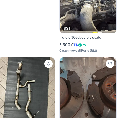
3
motore 306dt euro 5 usato
5.500 €
Castelnuovo di Porto
(
RM
)