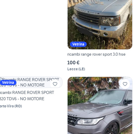
Vetrina
ricambi range rover sport 3.0 hse
100 €
Lecce
(
LE
)
Vetrina
icambi RANGE ROVER SPORT
320 TDV6 - NO MOTORE
orto Viro
(
RO
)