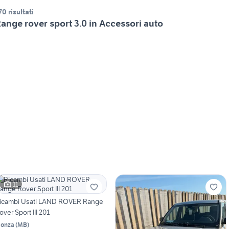
70 risultati
ange rover sport 3.0 in Accessori auto
11
icambi Usati LAND ROVER Range
over Sport III 201
onza
(
MB
)