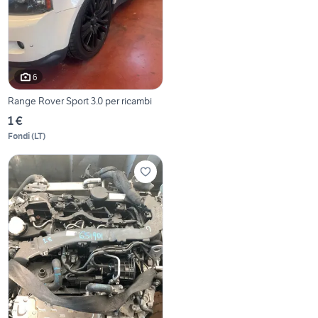
6
Range Rover Sport 3.0 per ricambi
1 €
Fondi
(
LT
)