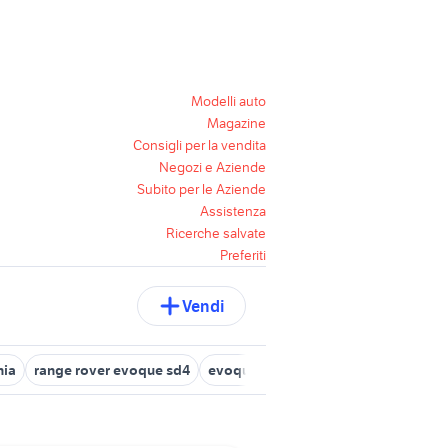
Modelli auto
Magazine
Consigli per la vendita
Negozi e Aziende
Subito per le Aziende
Assistenza
Ricerche salvate
Preferiti
Vendi
nia
range rover evoque sd4
evoque in calabria
evoque occasi