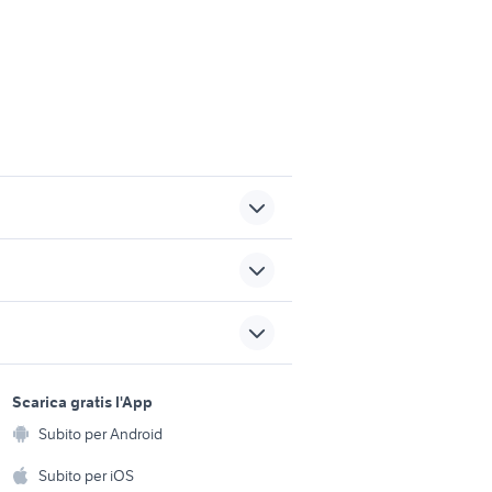
cadillac gpl
 auto
pick up 4x4 usati piemonte
sports e hobby
a
Scarica gratis l'App
i
hyundai coupe
Animali
Subito per Android
ento e
chevrolet spark
Accessori per animali
hi
Subito per iOS