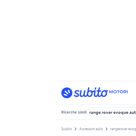
range rover evoque au
Ricerche
simili
Subito
Accessori auto
rangerover evo