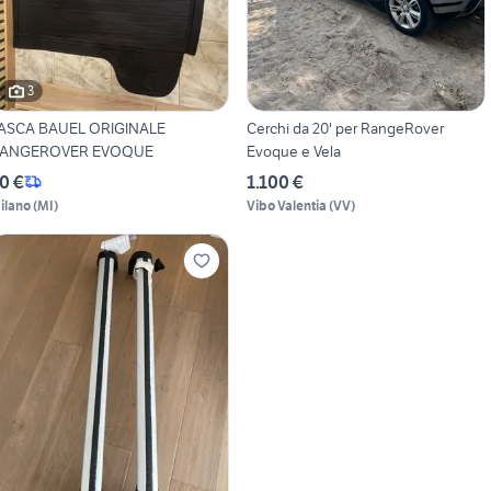
3
ASCA BAUEL ORIGINALE
Cerchi da 20' per RangeRover
ANGEROVER EVOQUE
Evoque e Vela
0 €
1.100 €
ilano
(
MI
)
Vibo Valentia
(
VV
)