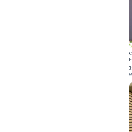
C
E
1
M