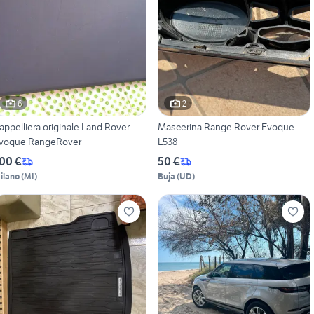
6
2
appelliera originale Land Rover
Mascerina Range Rover Evoque
voque RangeRover
L538
00 €
50 €
ilano
(
MI
)
Buja
(
UD
)