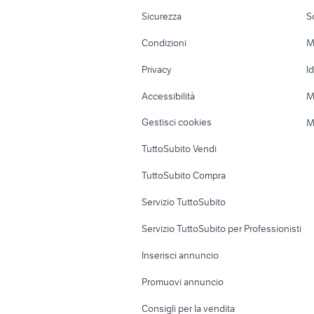
Moto e Scooter
Ville singole e
Sicurezza
S
Accessori Moto
Terreni e rustic
Condizioni
M
Nautica
Garage e box
Privacy
I
Caravan e Camper
Loft, mansarde 
Accessibilità
M
Veicoli commerciali
Case vacanza
Gestisci cookies
M
Uffici e Locali
TuttoSubito Vendi
commerciali
TuttoSubito Compra
Servizio TuttoSubito
Servizio TuttoSubito per Professionisti
Inserisci annuncio
Promuovi annuncio
Consigli per la vendita