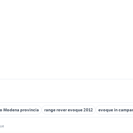
to Modena provincia
range rover evoque 2012
evoque in campa
que