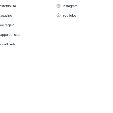
 a schiera
Candidati in cerca di
Audio/Video
Elettrod
ostenibilità
Instagram
lavoro
i
Fotografia
Giardino 
agazine
YouTube
Attrezzature di lavoro
Telefonia
Abbigli
dee regalo
Accesso
e altro
appa del sito
Tutto per
odelli auto