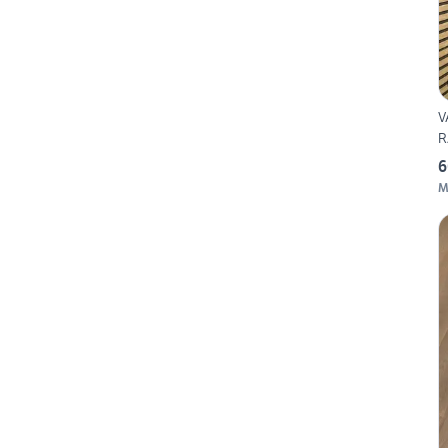
V
R
6
M