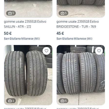
5
5
gomme usate 2355518 Estivo
gomme usate 2355518 Estivo
SAILUN - ATR - 172
BRIDGESTONE - TUR - 769
50 €
45 €
San Giuliano Milanese
(
MI
)
San Giuliano Milanese
(
MI
)
3
5