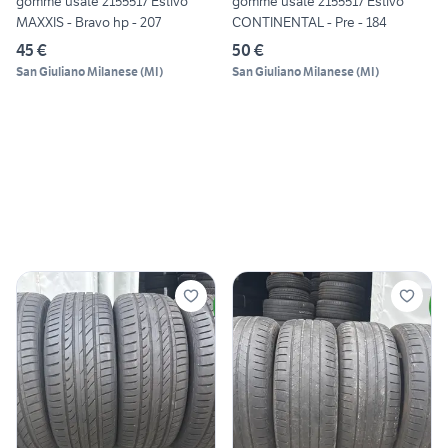
gomme usate 2155517 Estivo
gomme usate 2155517 Estivo
MAXXIS - Bravo hp - 207
CONTINENTAL - Pre - 184
45 €
50 €
San Giuliano Milanese
(
MI
)
San Giuliano Milanese
(
MI
)