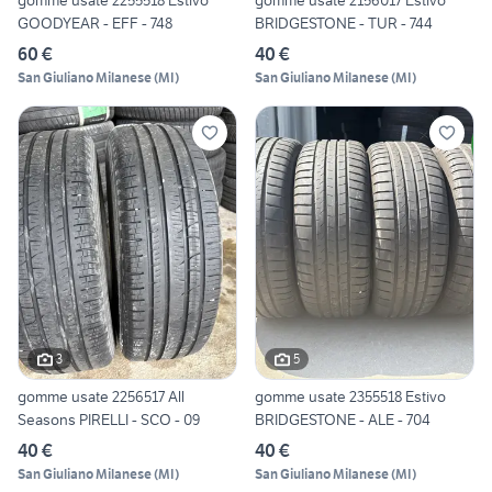
gomme usate 2255518 Estivo
gomme usate 2156017 Estivo
GOODYEAR - EFF - 748
BRIDGESTONE - TUR - 744
60 €
40 €
San Giuliano Milanese
(
MI
)
San Giuliano Milanese
(
MI
)
3
5
gomme usate 2256517 All
gomme usate 2355518 Estivo
Seasons PIRELLI - SCO - 09
BRIDGESTONE - ALE - 704
40 €
40 €
San Giuliano Milanese
(
MI
)
San Giuliano Milanese
(
MI
)