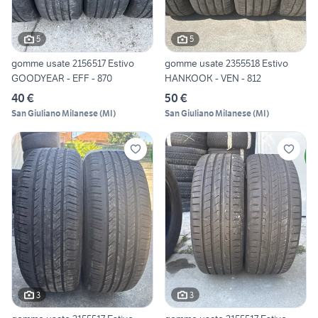
5
5
gomme usate 2156517 Estivo
gomme usate 2355518 Estivo
GOODYEAR - EFF - 870
HANKOOK - VEN - 812
40 €
50 €
San Giuliano Milanese
(
MI
)
San Giuliano Milanese
(
MI
)
3
3