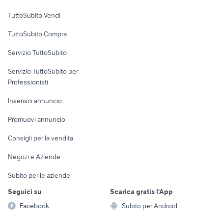
Case vacanza
TuttoSubito Vendi
Uffici e Locali
TuttoSubito Compra
commerciali
Servizio TuttoSubito
elettronica
per la casa e la
sports e hobby
Servizio TuttoSubito per
persona
Informatica
Animali
Professionisti
Arredamento e
Console e
Accessori per
Casalinghi
Inserisci annuncio
Videogiochi
animali
Elettrodomestici
Promuovi annuncio
Audio/Video
Musica e Film
Giardino e Fai da te
Consigli per la vendita
Fotografia
Libri e Riviste
Abbigliamento e
Negozi e Aziende
Telefonia
Strumenti Musicali
Accessori
Subito per le aziende
Sports
Tutto per i bambini
Seguici su
Scarica gratis l'App
Biciclette
Facebook
Subito per Android
Collezionismo