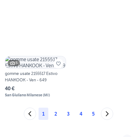
5
gomme usate 2155517 Estivo
HANKOOK - Ven - 649
40 €
San Giuliano Milanese
(
MI
)
1
2
3
4
5