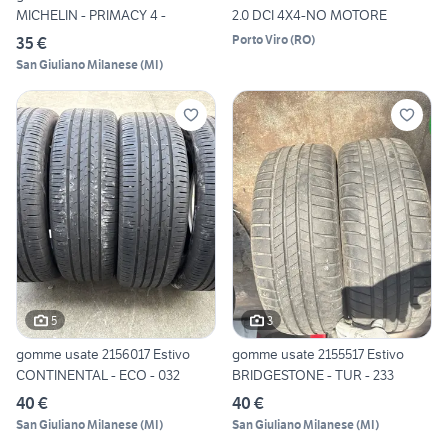
MICHELIN - PRIMACY 4 -
2.0 DCI 4X4-NO MOTORE
Porto Viro
(
RO
)
35 €
San Giuliano Milanese
(
MI
)
5
3
gomme usate 2156017 Estivo
gomme usate 2155517 Estivo
CONTINENTAL - ECO - 032
BRIDGESTONE - TUR - 233
40 €
40 €
San Giuliano Milanese
(
MI
)
San Giuliano Milanese
(
MI
)