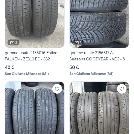
3
3
gomme usate 2156016 Estivo
gomme usate 2156517 All
FALKEN - ZE310 EC - 862
Seasons GOODYEAR - VEC - 8
40 €
50 €
San Giuliano Milanese
(
MI
)
San Giuliano Milanese
(
MI
)