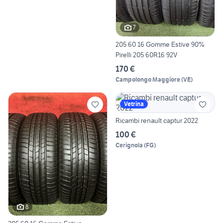
7
205 60 16 Gomme Estive 90%
Pirelli 205 60R16 92V
170 €
Campolongo Maggiore
(
VE
)
Vetrina
Ricambi renault captur 2022
100 €
Cerignola
(
FG
)
8