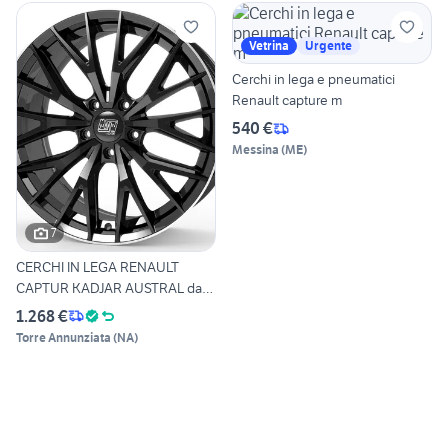
Vetrina
Urgente
Cerchi in lega e pneumatici
Renault capture m
540 €
Messina
(
ME
)
7
CERCHI IN LEGA RENAULT
CAPTUR KADJAR AUSTRAL da
20
1.268 €
Torre Annunziata
(
NA
)