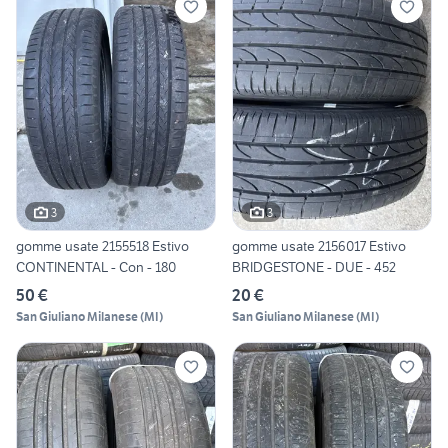
3
3
gomme usate 2155518 Estivo
gomme usate 2156017 Estivo
CONTINENTAL - Con - 180
BRIDGESTONE - DUE - 452
50 €
20 €
San Giuliano Milanese
(
MI
)
San Giuliano Milanese
(
MI
)