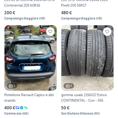
Continental 205 60R16
Pirelli 205 55R17
200 €
480 €
Campolongo Maggiore
(
VE
)
Campolongo Maggiore
(
VE
)
2
5
Portellone Renault Captur e altri
gomme usate 2156017 Estivo
ricambi
CONTINENTAL - Con - 555
400 €
50 €
Cammarata
(
AG
)
San Giuliano Milanese
(
MI
)