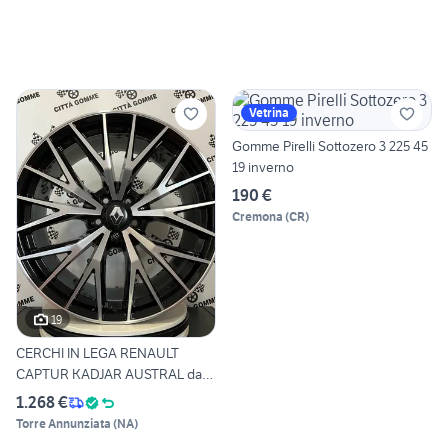
Vetrina
Gomme Pirelli Sottozero 3 225 45
19 inverno
190 €
Cremona
(
CR
)
19
CERCHI IN LEGA RENAULT
CAPTUR KADJAR AUSTRAL da
20
1.268 €
Torre Annunziata
(
NA
)