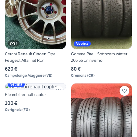
7
Vetrina
Cerchi Renault Citroen Opel
Gomme Pirelli Sottozero winter
Peugeot Alfa Fiat R17
205 55 17 inverno
620 €
80 €
Campolongo Maggiore
(
VE
)
Cremona
(
CR
)
Vetrina
Ricambi renault captur
100 €
Cerignola
(
FG
)