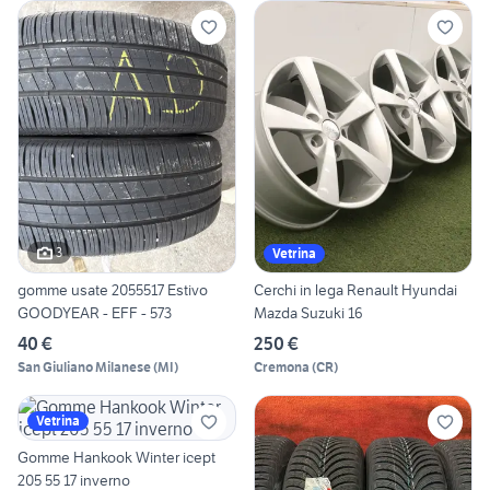
3
Vetrina
gomme usate 2055517 Estivo
Cerchi in lega Renault Hyundai
GOODYEAR - EFF - 573
Mazda Suzuki 16
40 €
250 €
San Giuliano Milanese
(
MI
)
Cremona
(
CR
)
Vetrina
Gomme Hankook Winter icept
205 55 17 inverno