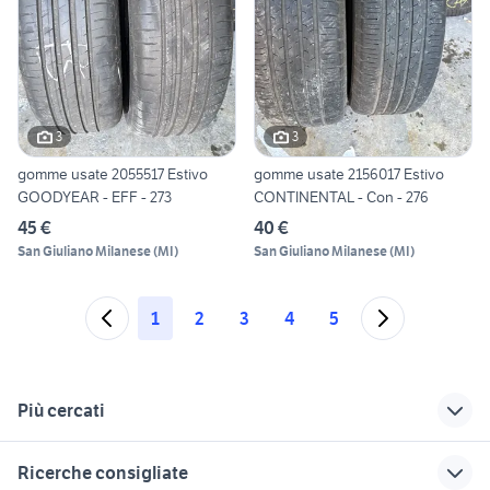
3
3
gomme usate 2055517 Estivo
gomme usate 2156017 Estivo
GOODYEAR - EFF - 273
CONTINENTAL - Con - 276
45 €
40 €
San Giuliano Milanese
(
MI
)
San Giuliano Milanese
(
MI
)
1
2
3
4
5
Più cercati
Correlati
Richerche simili
Suggerimenti
Ricerche consigliate
auto renault captur
renault captur
renault captur 2014