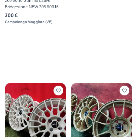
205 60 16 Gomme Estive
Bridgestone NEW 205 60R16
300 €
Campolongo Maggiore
(
VE
)