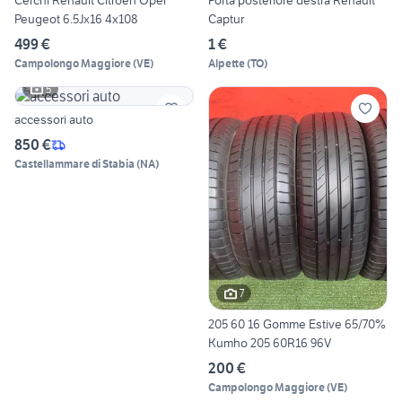
Cerchi Renault Citroen Opel
Porta posteriore destra Renault
Peugeot 6.5Jx16 4x108
Captur
499 €
1 €
Campolongo Maggiore
(
VE
)
Alpette
(
TO
)
5
accessori auto
850 €
Castellammare di Stabia
(
NA
)
7
205 60 16 Gomme Estive 65/70%
Kumho 205 60R16 96V
200 €
Campolongo Maggiore
(
VE
)