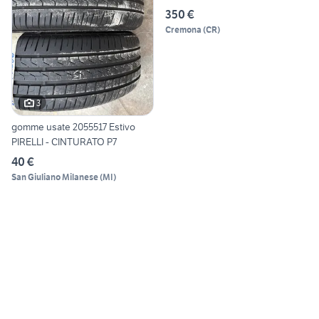
350 €
Cremona
(
CR
)
3
gomme usate 2055517 Estivo
PIRELLI - CINTURATO P7
40 €
San Giuliano Milanese
(
MI
)