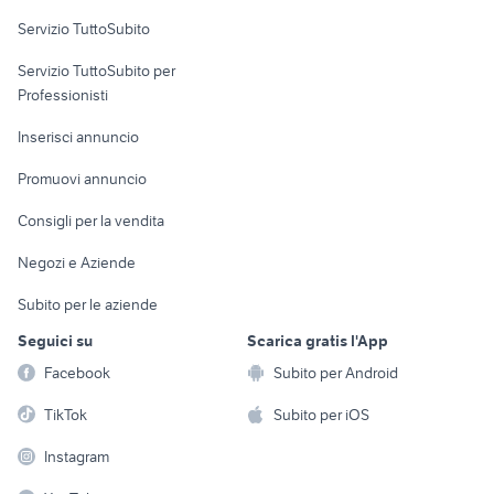
Servizio TuttoSubito
elettronica
per la casa e la
sports e hobby
Servizio TuttoSubito per
persona
Informatica
Animali
Professionisti
Arredamento e
Console e
Accessori per
Casalinghi
Inserisci annuncio
Videogiochi
animali
Elettrodomestici
Promuovi annuncio
Audio/Video
Musica e Film
Giardino e Fai da te
Consigli per la vendita
Fotografia
Libri e Riviste
Abbigliamento e
Negozi e Aziende
Telefonia
Strumenti Musicali
Accessori
Subito per le aziende
Sports
Tutto per i bambini
Seguici su
Scarica gratis l'App
Biciclette
Facebook
Subito per Android
Collezionismo
TikTok
Subito per iOS
Instagram