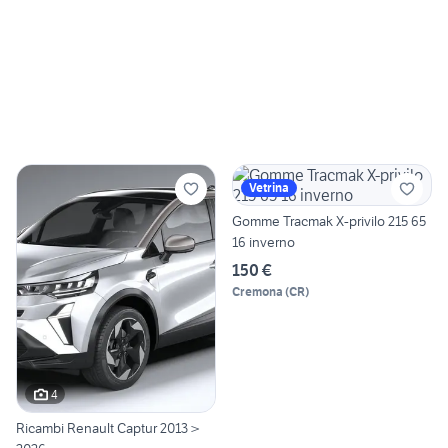
Vetrina
Gomme Tracmak X-privilo 215 65
16 inverno
150 €
Cremona
(
CR
)
4
Ricambi Renault Captur 2013 >