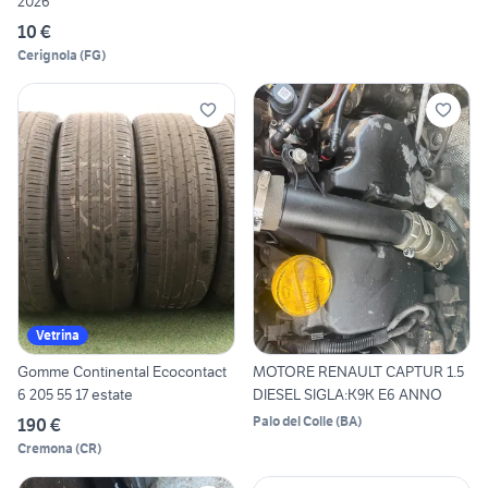
2026
10 €
Cerignola
(
FG
)
Vetrina
Gomme Continental Ecocontact
MOTORE RENAULT CAPTUR 1.5
6 205 55 17 estate
DIESEL SIGLA:K9K E6 ANNO
Palo del Colle
(
BA
)
190 €
Cremona
(
CR
)