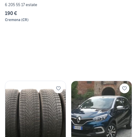
6 205 55 17 estate
190 €
Cremona
(
CR
)