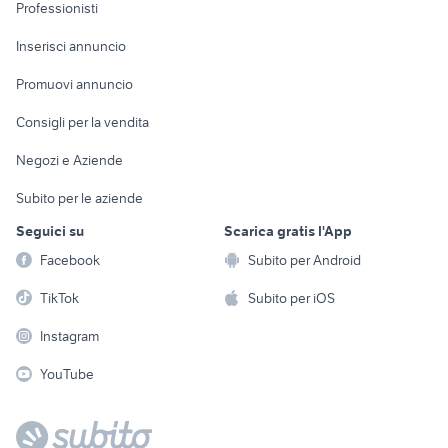
Informatica
Animali
Professionisti
Arredamento e
Console e
Accessori per
Casalinghi
Inserisci annuncio
Videogiochi
animali
Elettrodomestici
Promuovi annuncio
Audio/Video
Musica e Film
Giardino e Fai da te
Consigli per la vendita
Fotografia
Libri e Riviste
Abbigliamento e
Negozi e Aziende
Telefonia
Strumenti Musicali
Accessori
Subito per le aziende
Sports
Tutto per i bambini
Seguici su
Scarica gratis l'App
Biciclette
Facebook
Subito per Android
Collezionismo
TikTok
Subito per iOS
Instagram
YouTube