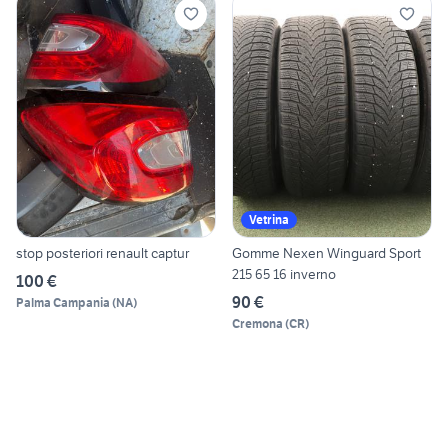
Vetrina
stop posteriori renault captur
Gomme Nexen Winguard Sport
215 65 16 inverno
100 €
90 €
Palma Campania
(
NA
)
Cremona
(
CR
)