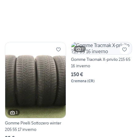
3
Gomme Tracmak X-privilo 215 65
16 inverno
150 €
Cremona
(
CR
)
3
Gomme Pirelli Sottozero winter
205 55 17 inverno