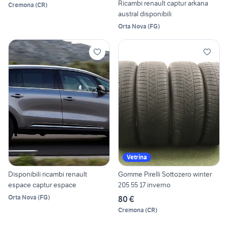
Ricambi renault captur arkana
Cremona
(
CR
)
austral disponibili
Orta Nova
(
FG
)
Vetrina
Disponibili ricambi renault
Gomme Pirelli Sottozero winter
espace captur espace
205 55 17 inverno
Orta Nova
(
FG
)
80 €
Cremona
(
CR
)