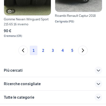
3
Ricambi Renault Captur 2018
Gomme Nexen Winguard Sport
Cerignola
(
FG
)
215 65 16 inverno
90 €
Cremona
(
CR
)
1
2
3
4
5
Più cercati
Correlati
Richerche simili
Suggerimenti
Ricerche consigliate
renault megane
renault captur
renault captur
2012
aziendale
Brescia
auto cabrio
auto usate nettuno
Tutte le categorie
nuova touran 2018
renault kangoo 2018
auto usate mantova
auto Puglia
auto usate barrafranca
opel zafira 2018
renault captur 2019
ford mondeo