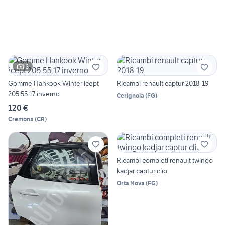
3
Gomme Hankook Winter icept
Ricambi renault captur 2018-19
205 55 17 inverno
Cerignola
(
FG
)
120 €
Cremona
(
CR
)
Ricambi completi renault twingo
kadjar captur clio
Orta Nova
(
FG
)