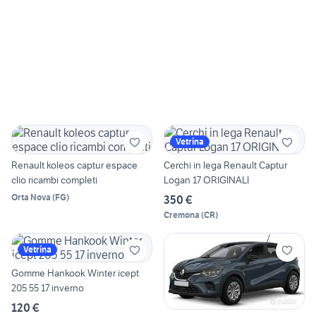
Vetrina
Renault koleos captur espace
Cerchi in lega Renault Captur
clio ricambi completi
Logan 17 ORIGINALI
Orta Nova
(
FG
)
350 €
Cremona
(
CR
)
Vetrina
Gomme Hankook Winter icept
205 55 17 inverno
120 €