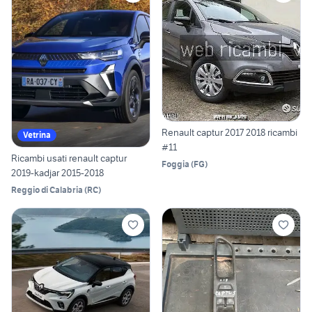
Renault captur 2017 2018 ricambi
Vetrina
#11
Ricambi usati renault captur
Foggia
(
FG
)
2019-kadjar 2015-2018
Reggio di Calabria
(
RC
)