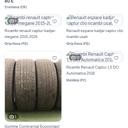
80 €
Cremona
(
CR
)
3
Ricambi renault captur-kadjar-
Renault espace kadjar captur clio
megane 2015-2026
ricambi usati
Orta Nova
(
FG
)
Orta Nova
(
FG
)
12
Ricambi Renault Captur 1.5 DCi
Automatica 2018
Meldola
(
FC
)
3
Gomme Continental Ecocontact