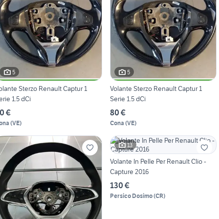
5
5
olante Sterzo Renault Captur 1
Volante Sterzo Renault Captur 1
erie 1.5 dCi
Serie 1.5 dCi
0 €
80 €
ona
(
VE
)
Cona
(
VE
)
13
Volante In Pelle Per Renault Clio -
Capture 2016
130 €
Persico Dosimo
(
CR
)