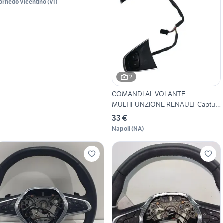
ornedo Vicentino
(
VI
)
2
COMANDI AL VOLANTE
MULTIFUNZIONE RENAULT Captur
Se
33 €
Napoli
(
NA
)