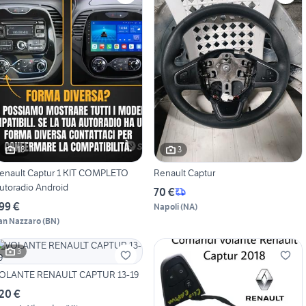
18
3
enault Captur 1 KIT COMPLETO
Renault Captur
utoradio Android
70 €
99 €
Napoli
(
NA
)
an Nazzaro
(
BN
)
3
OLANTE RENAULT CAPTUR 13-19
20 €