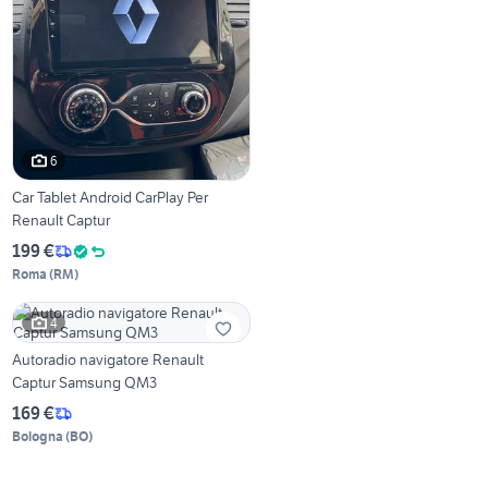
6
Car Tablet Android CarPlay Per
Renault Captur
199 €
Roma
(
RM
)
4
Autoradio navigatore Renault
Captur Samsung QM3
169 €
Bologna
(
BO
)