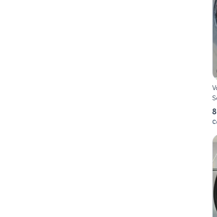
V
S
8
C