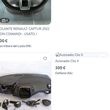
4
OLANTE RENAULT CAPTUR 2022
ON COMANDI - USATO, I
00 €
an Vittore del Lazio
(
FR
)
Autoradio Clio V
300 €
Colliano
(
SA
)