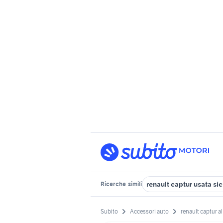
renault captur usata sic
Ricerche
simili
Subito
Accessori auto
renault captur al