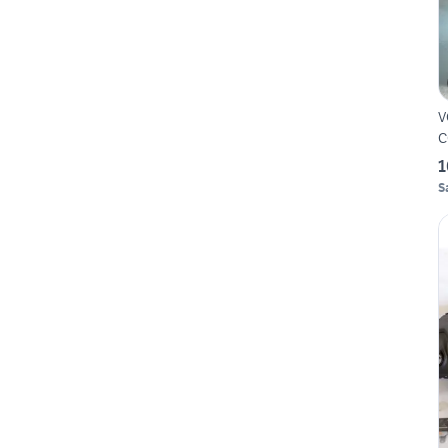
V
C
1
S