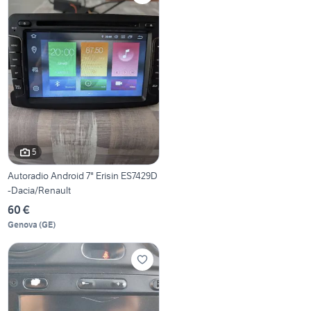
5
Autoradio Android 7" Erisin ES7429D
-Dacia/Renault
60 €
Genova
(
GE
)