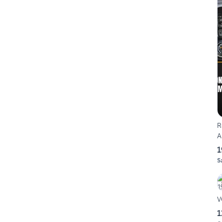
R
A
1
S
V
1