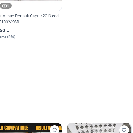
9
it Airbag Renault Captur 2013 cod
81002493R
50 €
oma
(
RM
)