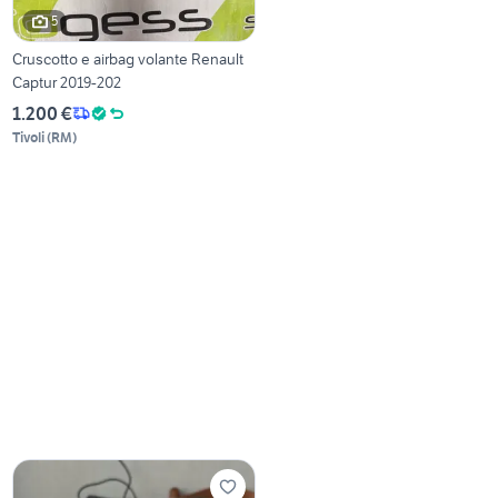
5
Cruscotto e airbag volante Renault
Captur 2019-202
1.200 €
Tivoli
(
RM
)