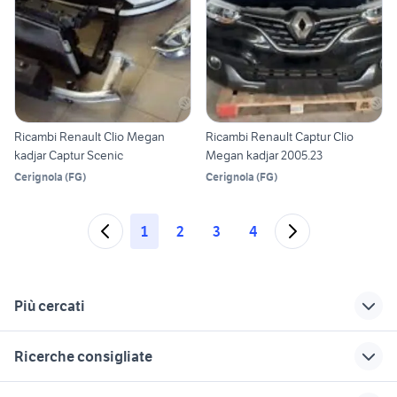
Ricambi Renault Clio Megan
Ricambi Renault Captur Clio
kadjar Captur Scenic
Megan kadjar 2005.23
Cerignola
(
FG
)
Cerignola
(
FG
)
1
2
3
4
Più cercati
Correlati
Richerche simili
Suggerimenti
Ricerche consigliate
renault captur usata
renault kadjar life
renault kadjar zen
sicilia
energy dci 110
suzuki jimny diesel
auto grandinate
renault kadjar km0