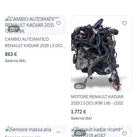
5
CAMBIO AUTOMATICO
RENAULT KADJAR 2019 1.5 DCI
(K9K
863 €
Salerno
(
SA
)
5
MOTORE RENAULT KADJAR
2019 1.5 DCI (K9K U8) - (D02
1.772 €
Salerno
(
SA
)
2