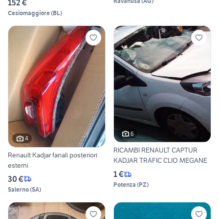
Ravanusa
(
AG
)
152 €
Cesiomaggiore
(
BL
)
6
4
RICAMBI RENAULT CAPTUR
Renault Kadjar fanali posteriori
KADJAR TRAFIC CLIO MEGANE
esterni
1 €
30 €
Potenza
(
PZ
)
Salerno
(
SA
)