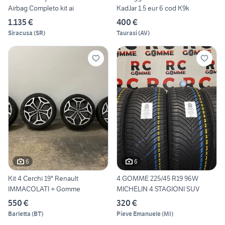
Airbag Completo kit ai
KadJar 1.5 eur 6 cod K9k
1.135 €
400 €
Siracusa
(
SR
)
Taurasi
(
AV
)
6
6
Kit 4 Cerchi 19" Renault
4 GOMME 225/45 R19 96W
IMMACOLATI + Gomme
MICHELIN 4 STAGIONI SUV
550 €
320 €
Barletta
(
BT
)
Pieve Emanuele
(
MI
)