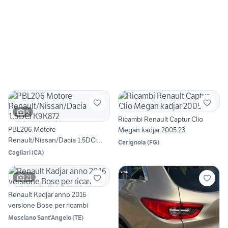
5
Ricambi Renault Captur Clio
PBL206 Motore
Megan kadjar 2005.23
Renault/Nissan/Dacia 1.5DCi
Cerignola
(
FG
)
K9K872
Cagliari
(
CA
)
21
Renault Kadjar anno 2016
versione Bose per ricambi
Mosciano Sant'Angelo
(
TE
)