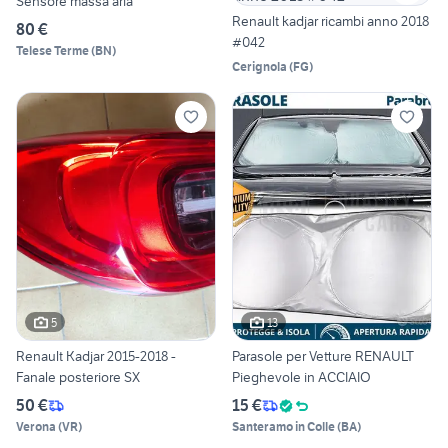
Sensore massa aria
Renault kadjar ricambi anno 2018
80 €
#042
Telese Terme
(
BN
)
Cerignola
(
FG
)
5
13
Renault Kadjar 2015-2018 -
Parasole per Vetture RENAULT
Fanale posteriore SX
Pieghevole in ACCIAIO
50 €
15 €
Verona
(
VR
)
Santeramo in Colle
(
BA
)