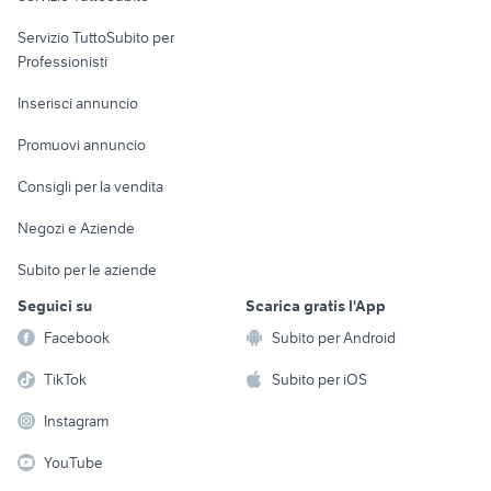
elettronica
per la casa e la
sports e hobby
Servizio TuttoSubito per
persona
Informatica
Animali
Professionisti
Arredamento e
Console e
Accessori per
Casalinghi
Inserisci annuncio
Videogiochi
animali
Elettrodomestici
Promuovi annuncio
Audio/Video
Musica e Film
Giardino e Fai da te
Consigli per la vendita
Fotografia
Libri e Riviste
Abbigliamento e
Negozi e Aziende
Telefonia
Strumenti Musicali
Accessori
Subito per le aziende
Sports
Tutto per i bambini
Seguici su
Scarica gratis l'App
Biciclette
Facebook
Subito per Android
Collezionismo
TikTok
Subito per iOS
Instagram
YouTube