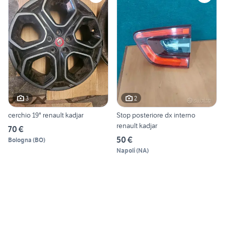
3
2
cerchio 19" renault kadjar
Stop posteriore dx interno
renault kadjar
70 €
50 €
Bologna
(
BO
)
Napoli
(
NA
)