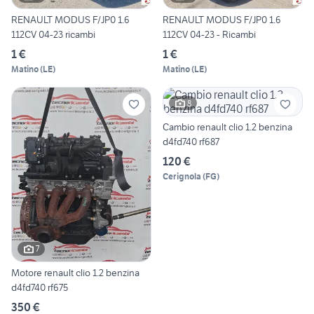
RENAULT MODUS F/JP0 1.6
RENAULT MODUS F/JP0 1.6
112CV 04-23 ricambi
112CV 04-23 - Ricambi
1 €
1 €
Matino
(
LE
)
Matino
(
LE
)
8
Cambio renault clio 1.2 benzina
d4fd740 rf687
120 €
Cerignola
(
FG
)
7
Motore renault clio 1.2 benzina
d4fd740 rf675
350 €