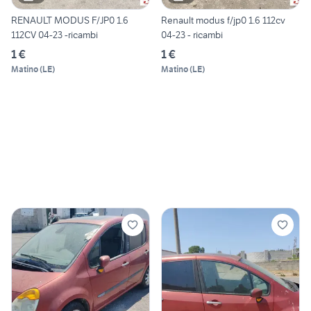
RENAULT MODUS F/JP0 1.6
Renault modus f/jp0 1.6 112cv
112CV 04-23 -ricambi
04-23 - ricambi
1 €
1 €
Matino
(
LE
)
Matino
(
LE
)