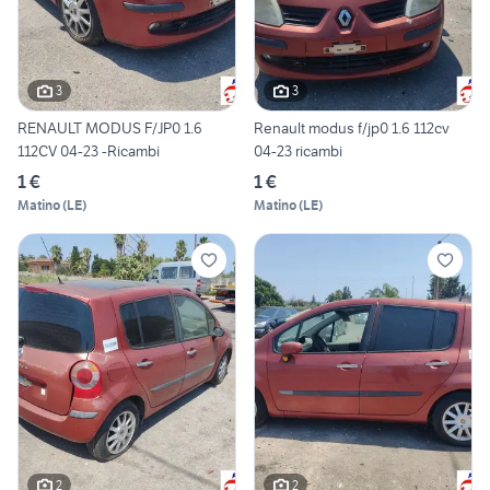
3
3
RENAULT MODUS F/JP0 1.6
Renault modus f/jp0 1.6 112cv
112CV 04-23 -Ricambi
04-23 ricambi
1 €
1 €
Matino
(
LE
)
Matino
(
LE
)
2
2