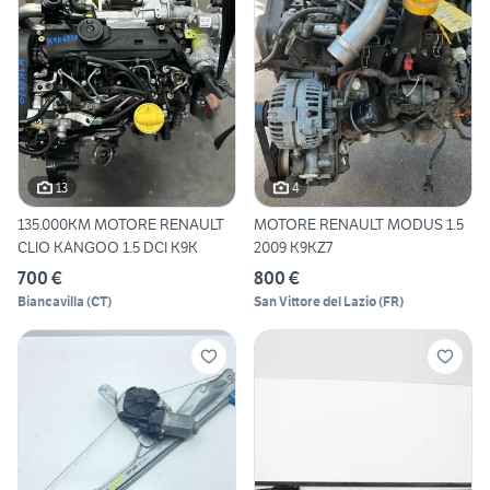
13
4
135.000KM MOTORE RENAULT
MOTORE RENAULT MODUS 1.5
CLIO KANGOO 1.5 DCI K9K
2009 K9KZ7
700 €
800 €
Biancavilla
(
CT
)
San Vittore del Lazio
(
FR
)