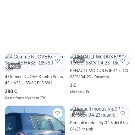
8
12
RENAULT MODUS F/JP0 1.5 DCI
4 Gomme NUOVE Kumho Solus
68CV 04-23 - Ricambi
4S HA32 - 185/60 R15 88H
1 €
280 €
Matino
(
LE
)
Castelfranco Veneto
(
TV
)
8
Renault modus f/jp0 1.5 dci 68cv
04-23 ricambi