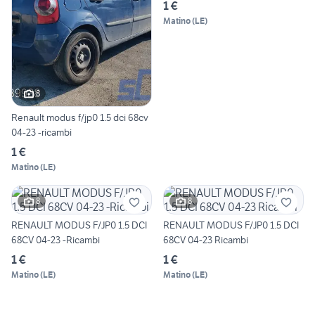
1 €
Matino
(
LE
)
8
Renault modus f/jp0 1.5 dci 68cv
04-23 -ricambi
1 €
Matino
(
LE
)
8
8
RENAULT MODUS F/JP0 1.5 DCI
RENAULT MODUS F/JP0 1.5 DCI
68CV 04-23 -Ricambi
68CV 04-23 Ricambi
1 €
1 €
Matino
(
LE
)
Matino
(
LE
)