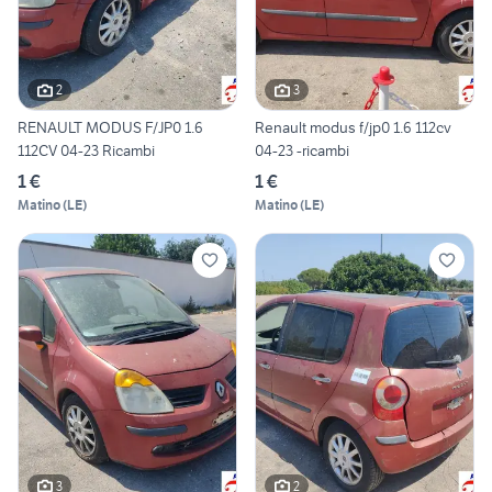
2
3
RENAULT MODUS F/JP0 1.6
Renault modus f/jp0 1.6 112cv
112CV 04-23 Ricambi
04-23 -ricambi
1 €
1 €
Matino
(
LE
)
Matino
(
LE
)
3
2