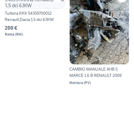
Turbina KKK 54359700012
Renault,Dacia 1.5 dci 63KW
200 €
Roma
(
RM
)
CAMBIO MANUALE 4HB 5
MARCE 1.6 B RENAULT 2009
Mortara
(
PV
)