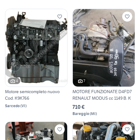
4
7
Motore semicompleto nuovo
MOTORE FUNZIONATE D4FD7
Cod. K9K766
RENAULT MODUS cc 1149 B. K
Sarcedo
(
VI
)
710 €
Bareggio
(
MI
)