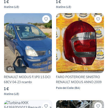
1 €
1 €
Matino
(
LE
)
Matino
(
LE
)
8
RENAULT MODUS F/JP0 1.5 DCI
FARO POSTERIORE SINISTRO
68CV 04-23 ricambi
RENAULT MODUS ANNO:2009
Palo del Colle
(
BA
)
1 €
Matino
(
LE
)