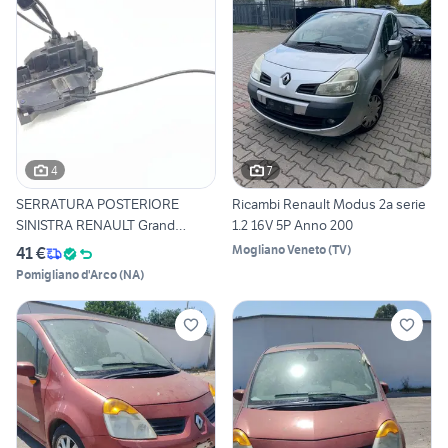
4
7
SERRATURA POSTERIORE
Ricambi Renault Modus 2a serie
SINISTRA RENAULT Grand
1.2 16V 5P Anno 200
Modus
Mogliano Veneto
(
TV
)
41 €
Pomigliano d'Arco
(
NA
)