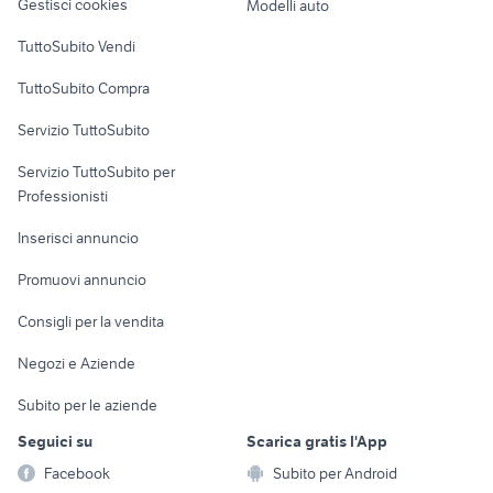
Gestisci cookies
Modelli auto
Case vacanza
TuttoSubito Vendi
Uffici e Locali
TuttoSubito Compra
commerciali
Servizio TuttoSubito
elettronica
per la casa e la
sports e hobby
Servizio TuttoSubito per
persona
Informatica
Animali
Professionisti
Arredamento e
Console e
Accessori per
Casalinghi
Inserisci annuncio
Videogiochi
animali
Elettrodomestici
Promuovi annuncio
Audio/Video
Musica e Film
Giardino e Fai da te
Consigli per la vendita
Fotografia
Libri e Riviste
Abbigliamento e
Negozi e Aziende
Telefonia
Strumenti Musicali
Accessori
Subito per le aziende
Sports
Tutto per i bambini
Seguici su
Scarica gratis l'App
Biciclette
Facebook
Subito per Android