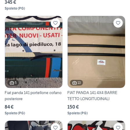
345 €
Spoleto
(
PG
)
5
13
Fiat panda 141 portellone cofano
FIAT PANDA 141 4X4 BARRE
posteriore
TETTO LONGITUDINALI
84 €
150 €
Spoleto
(
PG
)
Spoleto
(
PG
)