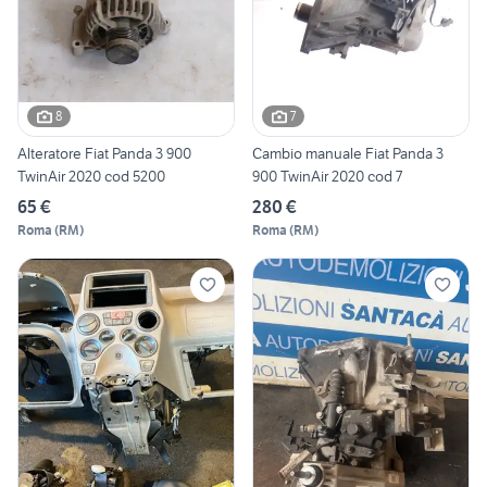
8
7
Alteratore Fiat Panda 3 900
Cambio manuale Fiat Panda 3
TwinAir 2020 cod 5200
900 TwinAir 2020 cod 7
65 €
280 €
Roma
(
RM
)
Roma
(
RM
)