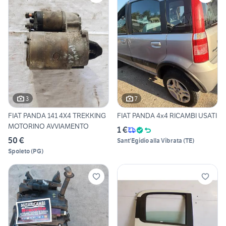
3
7
FIAT PANDA 141 4X4 TREKKING
FIAT PANDA 4x4 RICAMBI USATI
MOTORINO AVVIAMENTO
1 €
50 €
Sant'Egidio alla Vibrata
(
TE
)
Spoleto
(
PG
)