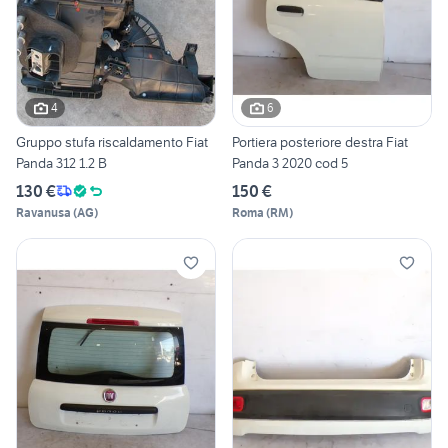
4
6
Gruppo stufa riscaldamento Fiat
Portiera posteriore destra Fiat
Panda 312 1.2 B
Panda 3 2020 cod 5
130 €
150 €
Ravanusa
(
AG
)
Roma
(
RM
)