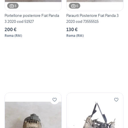
8
6
Portellone posteriore Fiat Panda
Paraurti Posteriore Fiat Panda 3
3 2020 cod 51927
2020 cod 73555515
200 €
130 €
Roma
(
RM
)
Roma
(
RM
)