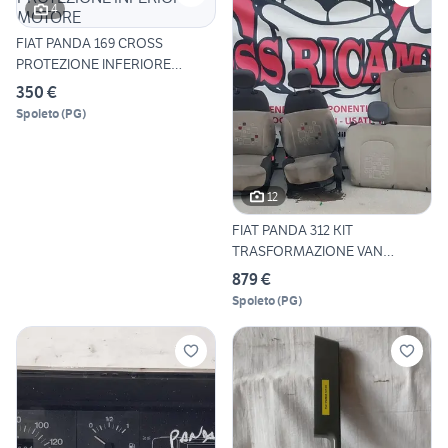
4
FIAT PANDA 169 CROSS
PROTEZIONE INFERIORE
MOTORE
350 €
Spoleto
(
PG
)
12
FIAT PANDA 312 KIT
TRASFORMAZIONE VAN
AUTOVETTURA
879 €
Spoleto
(
PG
)