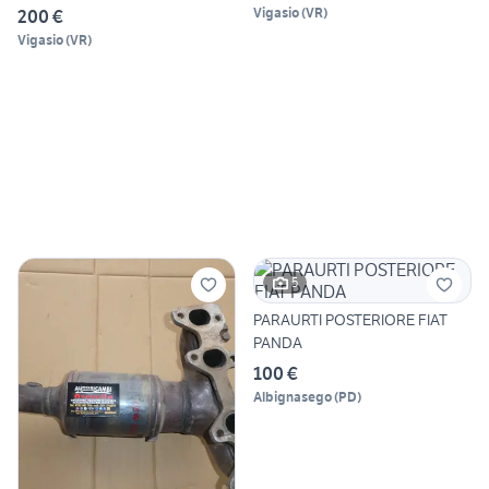
Vigasio
(
VR
)
200 €
Vigasio
(
VR
)
5
PARAURTI POSTERIORE FIAT
PANDA
100 €
Albignasego
(
PD
)