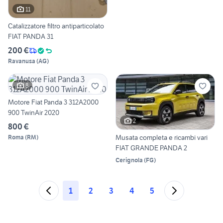
11
Catalizzatore filtro antiparticolato
FIAT PANDA 31
200 €
Ravanusa
(
AG
)
8
Motore Fiat Panda 3 312A2000
900 TwinAir 2020
2
800 €
Musata completa e ricambi vari
Roma
(
RM
)
FIAT GRANDE PANDA 2
Cerignola
(
FG
)
1
2
3
4
5