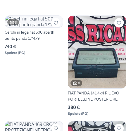
8
Cerchi in lega fiat 500 abarth
punto panda 17"4x9
740 €
Spoleto
(
PG
)
8
FIAT PANDA 141 4x4 RILIEVO
PORTELLONE POSTERIORE
380 €
Spoleto
(
PG
)