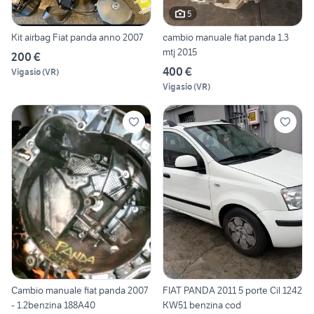
5
Kit airbag Fiat panda anno 2007
cambio manuale fiat panda 1.3
mtj 2015
200 €
400 €
Vigasio
(
VR
)
Vigasio
(
VR
)
Cambio manuale fiat panda 2007
FIAT PANDA 2011 5 porte Cil 1242
- 1.2benzina 188A40
KW51 benzina cod