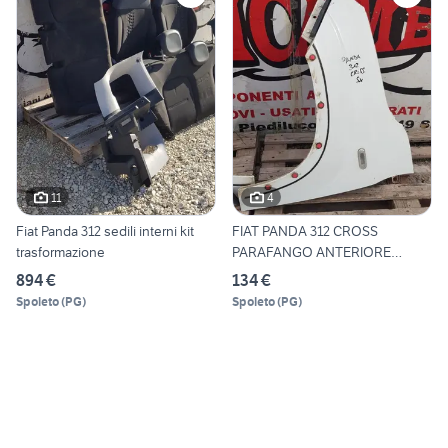
11
4
Fiat Panda 312 sedili interni kit
FIAT PANDA 312 CROSS
trasformazione
PARAFANGO ANTERIORE
SINISTRO
894 €
134 €
Spoleto
(
PG
)
Spoleto
(
PG
)