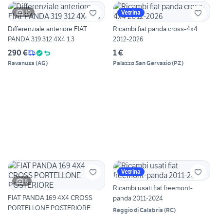
10
Vetrina
Differenziale anteriore FIAT
Ricambi fiat panda cross-4x4
PANDA 319 312 4X4 1.3
2012-2026
290 €
1 €
Ravanusa
(
AG
)
Palazzo San Gervasio
(
PZ
)
Vetrina
8
Ricambi usati fiat freemont-
FIAT PANDA 169 4X4 CROSS
panda 2011-2024
PORTELLONE POSTERIORE
Reggio di Calabria
(
RC
)