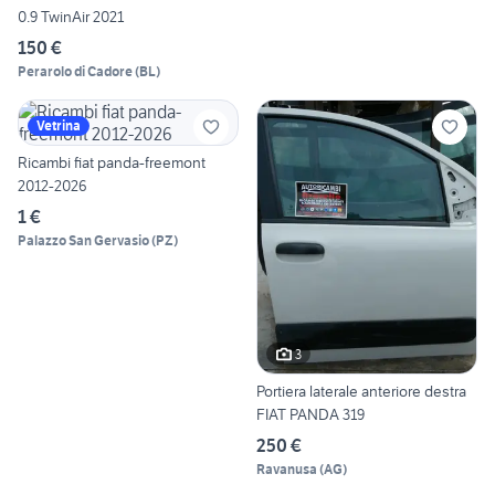
0.9 TwinAir 2021
150 €
Perarolo di Cadore
(
BL
)
Vetrina
Ricambi fiat panda-freemont
2012-2026
1 €
Palazzo San Gervasio
(
PZ
)
3
Portiera laterale anteriore destra
FIAT PANDA 319
250 €
Ravanusa
(
AG
)