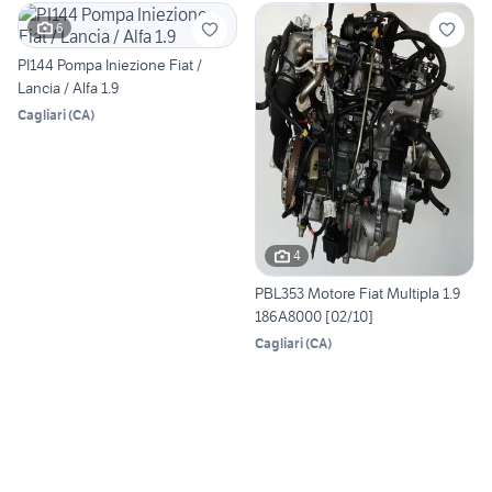
6
PI144 Pompa Iniezione Fiat /
Lancia / Alfa 1.9
Cagliari
(
CA
)
4
PBL353 Motore Fiat Multipla 1.9
186A8000 [02/10]
Cagliari
(
CA
)