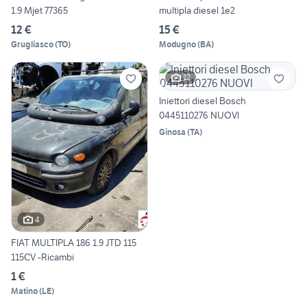
1.9 Mjet 77365
multipla diesel 1e2
12 €
15 €
Grugliasco
(
TO
)
Modugno
(
BA
)
12
Iniettori diesel Bosch
0445110276 NUOVI
Ginosa
(
TA
)
4
FIAT MULTIPLA 186 1.9 JTD 115
115CV -Ricambi
1 €
Matino
(
LE
)