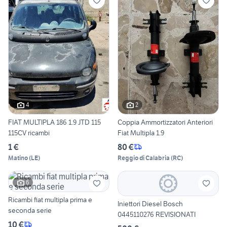
4
2
FIAT MULTIPLA 186 1.9 JTD 115
Coppia Ammortizzatori Anteriori
115CV ricambi
Fiat Multipla 1.9
1 €
80 €
Matino
(
LE
)
Reggio di Calabria
(
RC
)
6
Ricambi fiat multipla prima e
Iniettori Diesel Bosch
seconda serie
0445110276 REVISIONATI
10 €