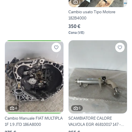
3
Cambio usato Tipo Motore
182B4000
350 €
Cona
(
VE
)
4
6
Cambio Manuale FIAT MULTIPLA
SCAMBIATORE CALORE
1F 1.9 JTD 186A8000
VALVOLA EGR 46810017 147 -
BRAV