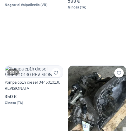
500 €
Negrar di Valpolicella
(
VR
)
Ginosa
(
TA
)
8
Pompa cp1h diesel 0445010130
REVISIONATA
350 €
Ginosa
(
TA
)