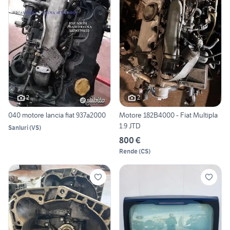
2
2
040 motore lancia fiat 937a2000
Motore 182B4000 - Fiat Multipla
1.9 JTD
Sanluri
(
VS
)
800 €
Rende
(
CS
)