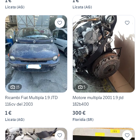
1 €
1 €
Licata
(
AG
)
Licata
(
AG
)
15
5
Ricambi Fiat Multipla 1.9 JTD
Motore multipla 2001 1.9 jtd
116cv del 2003
182b400
1 €
300 €
Licata
(
AG
)
Floridia
(
SR
)