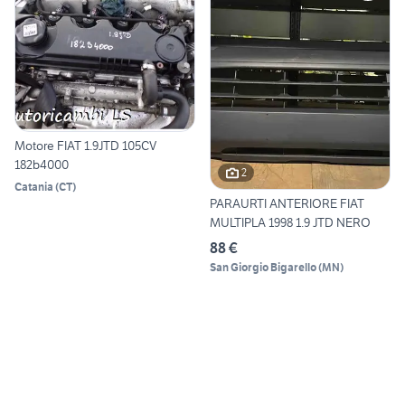
Motore FIAT 1.9JTD 105CV
182b4000
2
Catania
(
CT
)
PARAURTI ANTERIORE FIAT
MULTIPLA 1998 1.9 JTD NERO
88 €
San Giorgio Bigarello
(
MN
)