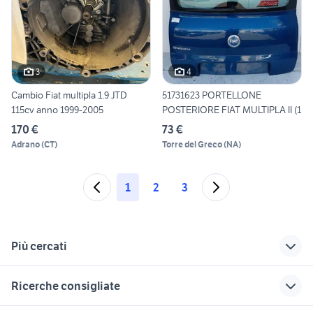
3
4
Cambio Fiat multipla 1.9 JTD
51731623 PORTELLONE
115cv anno 1999-2005
POSTERIORE FIAT MULTIPLA II (1
170 €
73 €
Adrano
(
CT
)
Torre del Greco
(
NA
)
1
2
3
Più cercati
Correlati
Richerche simili
Suggerimenti
Ricerche consigliate
ricambi fiat hitachi
fiat multipla metano
fiat multipla a varese
veicoli commerciali
e provincia
toyota aygo usata roma
renault modus usata