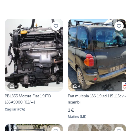
4
4
PBL355 Motore Fiat 1.9JTD
Fiat multipla 186 1.9 jtd 115 115cv -
186A9000 [02/--]
ricambi
Cagliari
(
CA
)
1 €
Matino
(
LE
)