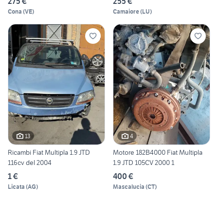
275 €
255 €
Cona
(
VE
)
Camaiore
(
LU
)
13
4
Ricambi Fiat Multipla 1.9 JTD
Motore 182B4000 Fiat Multipla
116cv del 2004
1.9 JTD 105CV 2000 1
1 €
400 €
Licata
(
AG
)
Mascalucia
(
CT
)