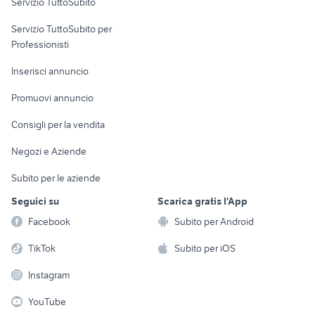
Servizio TuttoSubito
elettronica
per la casa e la
sports e hobby
Servizio TuttoSubito per
persona
Informatica
Animali
Professionisti
Arredamento e
Console e
Accessori per
Casalinghi
Inserisci annuncio
Videogiochi
animali
Elettrodomestici
Promuovi annuncio
Audio/Video
Musica e Film
Giardino e Fai da te
Consigli per la vendita
Fotografia
Libri e Riviste
Abbigliamento e
Negozi e Aziende
Telefonia
Strumenti Musicali
Accessori
Subito per le aziende
Sports
Tutto per i bambini
Seguici su
Scarica gratis l'App
Biciclette
Facebook
Subito per Android
Collezionismo
TikTok
Subito per iOS
Instagram
YouTube