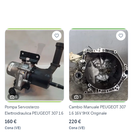
6
5
Pompa Servosterzo
Cambio Manuale PEUGEOT 307
Elettroidraulica PEUGEOT 307 1.6
1.6 16V 9HX Originale
160 €
220 €
Cona
(
VE
)
Cona
(
VE
)