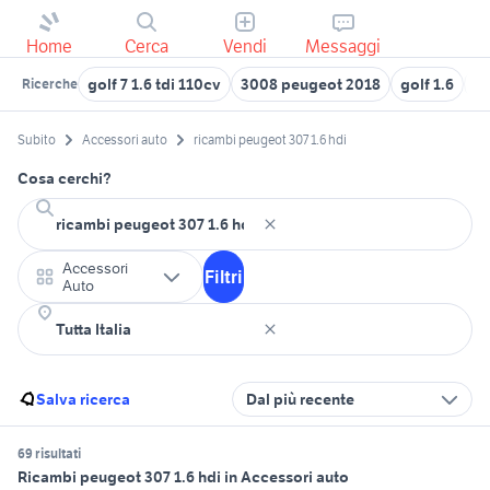
Home
Cerca
Vendi
Messaggi
golf 7 1.6 tdi 110cv
3008 peugeot 2018
golf 1.6
ri
Ricerche
Subito
Accessori auto
ricambi peugeot 307 1.6 hdi
Cosa cerchi?
Accessori
Filtri
Auto
Salva ricerca
Dal più recente
69 risultati
Ricambi peugeot 307 1.6 hdi in Accessori auto