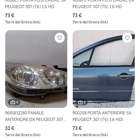
9006E7 PORTA POSTERIORE SX
9008H7 PORTA POSTERIORE DX
PEUGEOT 307 (T6) 1.6 HD
PEUGEOT 307 (T6) 1.6 HD
73 €
73 €
Torre del Greco
(
NA
)
Torre del Greco
(
NA
)
4
4
9681832280 FANALE
9002S8 PORTA ANTERIORE SX
ANTERIORE DX PEUGEOT 307
PEUGEOT 307 (T6) 1.6 HDI
(T6) 1.
31 €
73 €
Torre del Greco
(
NA
)
Torre del Greco
(
NA
)