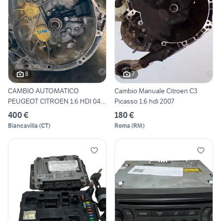
8
7
CAMBIO AUTOMATICO
Cambio Manuale Citroen C3
PEUGEOT CITROEN 1.6 HDI 04-
Picasso 1.6 hdi 2007
16
400 €
180 €
Biancavilla
(
CT
)
Roma
(
RM
)