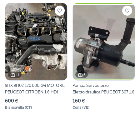
11
6
9HX 9H02 120.000KM MOTORE
Pompa Servosterzo
PEUGEOT CITROEN 1.6 HDI
Elettroidraulica PEUGEOT 307 1.6
600 €
160 €
Biancavilla
(
CT
)
Cona
(
VE
)