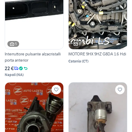
5
6
Interruttore pulsante alzacristalli
MOTORE 9HX 9HZ G8DA 1.6 Hdi
porta anterior
Catania
(
CT
)
22 €
Napoli
(
NA
)