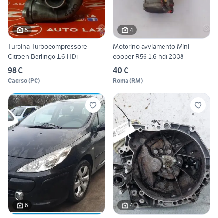
5
4
Turbina Turbocompressore
Motorino avviamento Mini
Citroen Berlingo 1.6 HDi
cooper R56 1.6 hdi 2008
98 €
40 €
Caorso
(
PC
)
Roma
(
RM
)
6
4