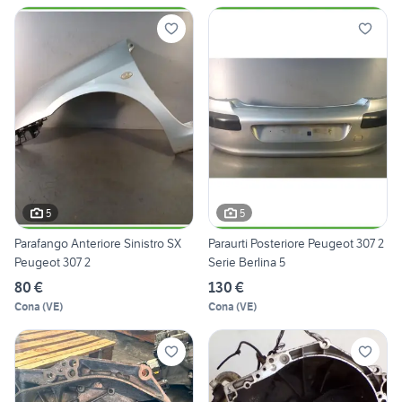
5
5
Parafango Anteriore Sinistro SX
Paraurti Posteriore Peugeot 307 2
Peugeot 307 2
Serie Berlina 5
80 €
130 €
Cona
(
VE
)
Cona
(
VE
)