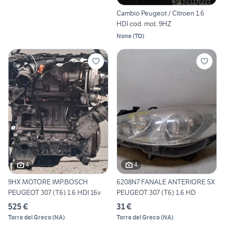
Cambio Peugeot / Citroen 1.6
HDI cod. mot. 9HZ
None
(
TO
)
4
4
9HX MOTORE IMP.BOSCH
6208N7 FANALE ANTERIORE SX
PEUGEOT 307 (T6) 1.6 HDI 16v
PEUGEOT 307 (T6) 1.6 HD
525 €
31 €
Torre del Greco
(
NA
)
Torre del Greco
(
NA
)