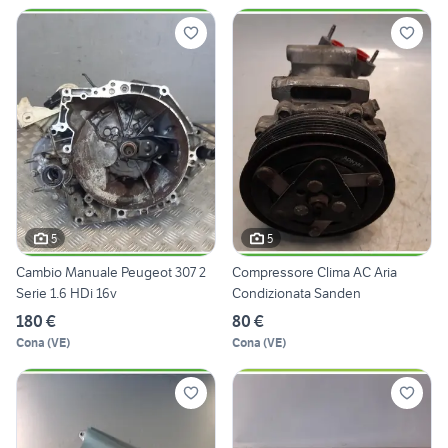
5
5
Cambio Manuale Peugeot 307 2
Compressore Clima AC Aria
Serie 1.6 HDi 16v
Condizionata Sanden
180 €
80 €
Cona
(
VE
)
Cona
(
VE
)