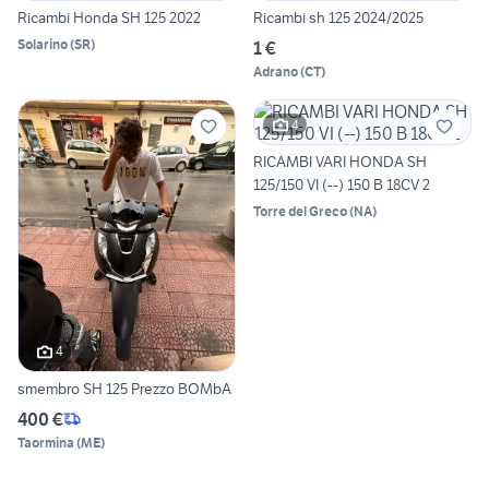
Ricambi Honda SH 125 2022
Ricambi sh 125 2024/2025
Solarino
(
SR
)
1 €
Adrano
(
CT
)
4
RICAMBI VARI HONDA SH
125/150 VI (--) 150 B 18CV 2
Torre del Greco
(
NA
)
4
smembro SH 125 Prezzo BOMbA
400 €
Taormina
(
ME
)