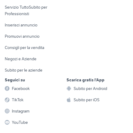
elettronica
per la casa e la
sports e hobby
Servizio TuttoSubito per
persona
Informatica
Animali
Professionisti
Arredamento e
Console e
Accessori per
Casalinghi
Inserisci annuncio
Videogiochi
animali
Elettrodomestici
Promuovi annuncio
Audio/Video
Musica e Film
Giardino e Fai da te
Consigli per la vendita
Fotografia
Libri e Riviste
Abbigliamento e
Negozi e Aziende
Telefonia
Strumenti Musicali
Accessori
Subito per le aziende
Sports
Tutto per i bambini
Seguici su
Scarica gratis l'App
Biciclette
Facebook
Subito per Android
Collezionismo
TikTok
Subito per iOS
Instagram
YouTube