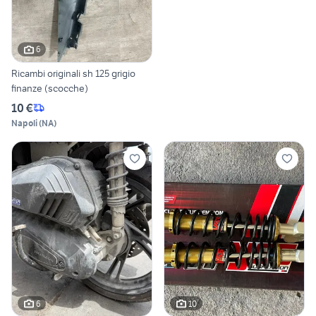
6
Ricambi originali sh 125 grigio
finanze (scocche)
10 €
Napoli
(
NA
)
6
10