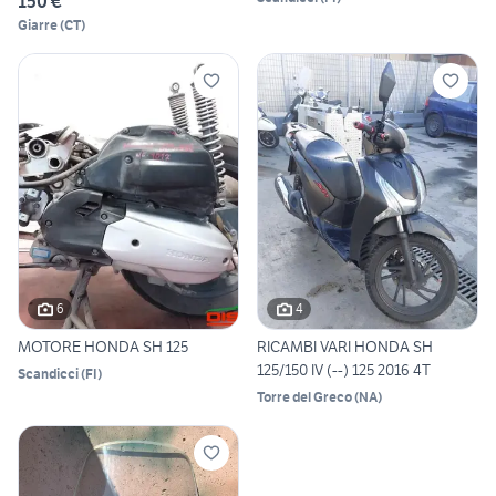
150 €
Giarre
(
CT
)
6
4
MOTORE HONDA SH 125
RICAMBI VARI HONDA SH
125/150 IV (--) 125 2016 4T
Scandicci
(
FI
)
Torre del Greco
(
NA
)