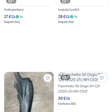
4
4
Sottopedana
scatola fusibili
17 €
28 €
Napoli
(
NA
)
Napoli
(
NA
)
6
Fianchetto SX Grigio SH 125
(2020-25) NH-C61P
30 €
Corbara
(
SA
)