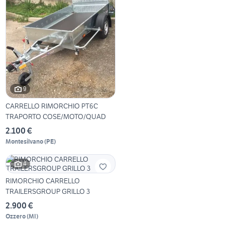
9
CARRELLO RIMORCHIO PT6C
TRAPORTO COSE/MOTO/QUAD
2.100 €
Montesilvano
(
PE
)
4
RIMORCHIO CARRELLO
TRAILERSGROUP GRILLO 3
2.900 €
Ozzero
(
MI
)