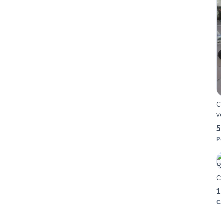
C
v
5
P
C
1
C