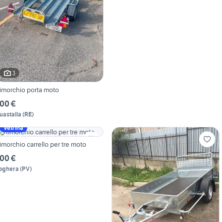
3
imorchio porta moto
00 €
uastalla
(
RE
)
Vetrina
imorchio carrello per tre moto
00 €
oghera
(
PV
)