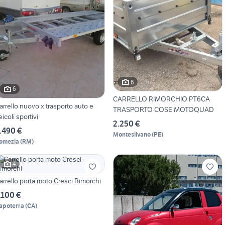
6
6
CARRELLO RIMORCHIO PT6CA
arrello nuovo x trasporto auto e
TRASPORTO COSE MOTOQUAD
eicoli sportivi
2.250 €
.490 €
Montesilvano
(
PE
)
omezia
(
RM
)
4
arrello porta moto Cresci Rimorchi
.100 €
apoterra
(
CA
)