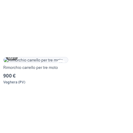
6
Rimorchio carrello per tre moto
900 €
Voghera
(
PV
)