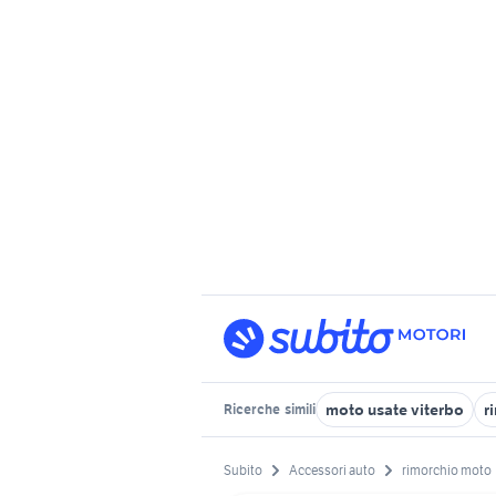
moto usate viterbo
r
Ricerche
simili
Subito
Accessori auto
rimorchio moto