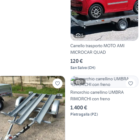
5
Carrello trasporto MOTO AMI
MICROCAR QUAD
120 €
San Salvo
(
CH
)
5
Rimorchio carrellino UMBRA
RIMORCHI con freno
1.400 €
Pietragalla
(
PZ
)