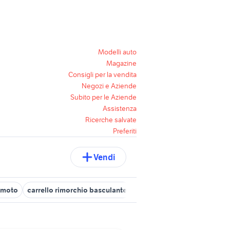
Modelli auto
Magazine
Consigli per la vendita
Negozi e Aziende
Subito per le Aziende
Assistenza
Ricerche salvate
Preferiti
Vendi
 moto
carrello rimorchio basculante
moto usate sanremo
rimo