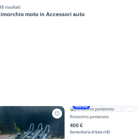
95 risultati
imorchio moto in Accessori auto
Vetrina
Rimorchio portamoto
400 €
Santa Maria di Sala
(
VE
)