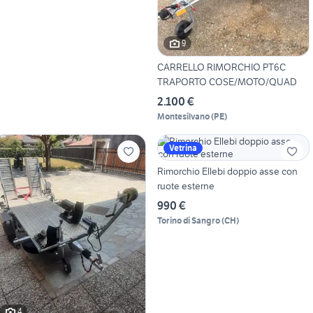
9
CARRELLO RIMORCHIO PT6C
TRAPORTO COSE/MOTO/QUAD
2.100 €
Montesilvano
(
PE
)
Vetrina
Rimorchio Ellebi doppio asse con
ruote esterne
990 €
Torino di Sangro
(
CH
)
4