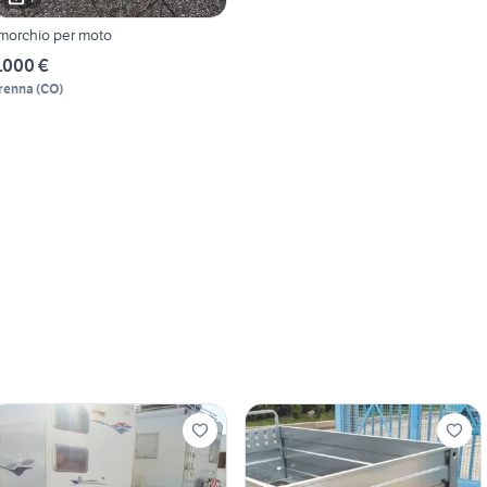
imorchio per moto
.000 €
renna
(
CO
)