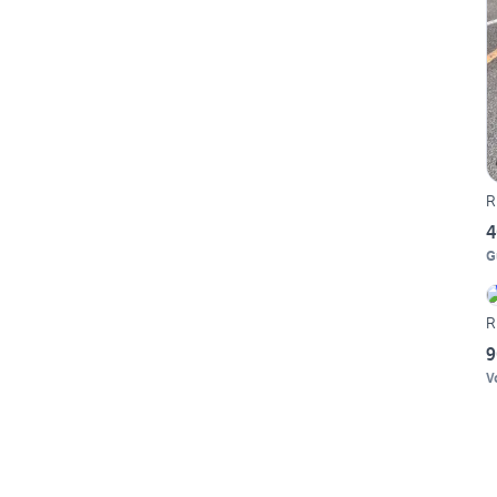
R
4
G
R
9
V