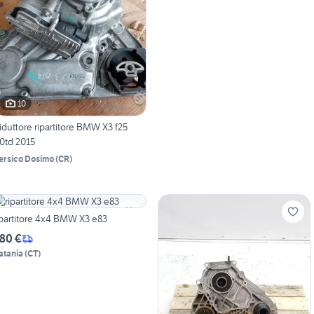
10
iduttore ripartitore BMW X3 f25
.0td 2015
ersico Dosimo
(
CR
)
ipartitore 4x4 BMW X3 e83
80 €
atania
(
CT
)