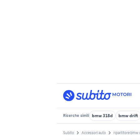
bmw 318d
bmw drift
Ricerche
simili
Subito
Accessori auto
ripartitore bmw 