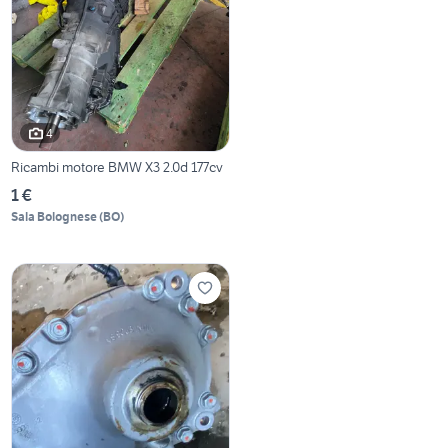
4
Ricambi motore BMW X3 2.0d 177cv
1 €
Sala Bolognese
(
BO
)