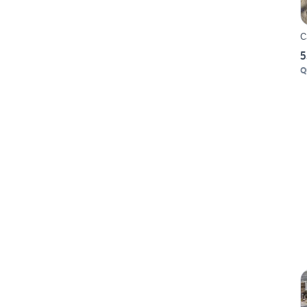
C
5
Q