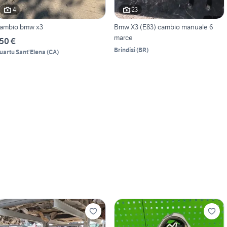
4
23
ambio bmw x3
Bmw X3 (E83) cambio manuale 6
marce
50 €
Brindisi
(
BR
)
uartu Sant'Elena
(
CA
)