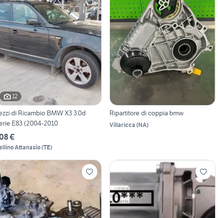
12
ezzi di Ricambio BMW X3 3.0d
Ripartitore di coppia bmw
erie E83 (2004-2010
Villaricca
(
NA
)
08 €
ellino Attanasio
(
TE
)