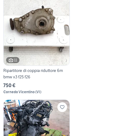
11
Ripartitore di coppia riduttore 6m
bmw x3 f25 f26
750 €
Cornedo Vicentino
(
VI
)