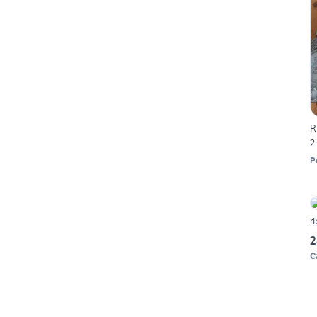
R
2
P
r
2
C