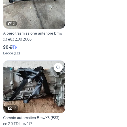
3
Albero trasmissione anteriore bmw
x3 e83 2.0d 2006
90 €
Lecce
(
LE
)
13
Cambio automatico BmwX3 (E83)
cc.2.0 TDI - cv.177