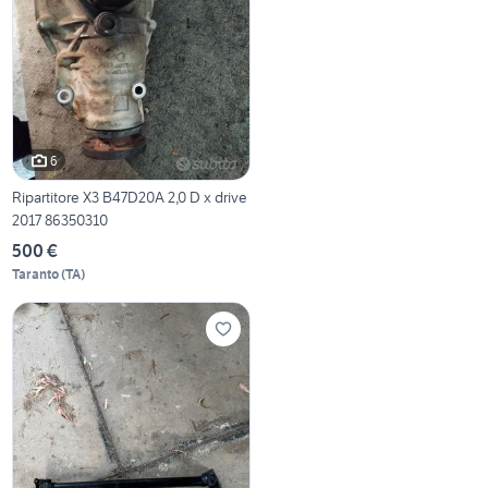
6
Ripartitore X3 B47D20A 2,0 D x drive
2017 86350310
500 €
Taranto
(
TA
)