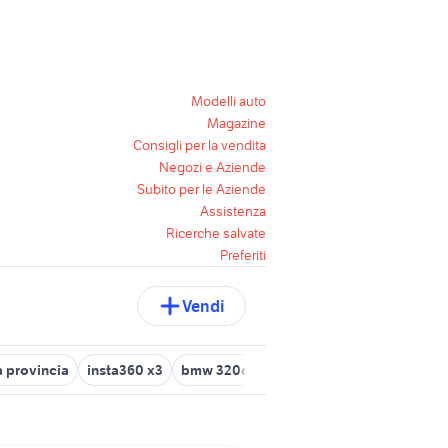
Modelli auto
Magazine
Consigli per la vendita
Negozi e Aziende
Subito per le Aziende
Assistenza
Ricerche salvate
Preferiti
Vendi
 provincia
insta360 x3
bmw 320d in lombardia
navigator 6 b