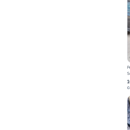
P
S
1
C