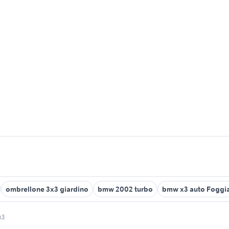
ombrellone 3x3 giardino
bmw 2002 turbo
bmw x3 auto Foggia
x3