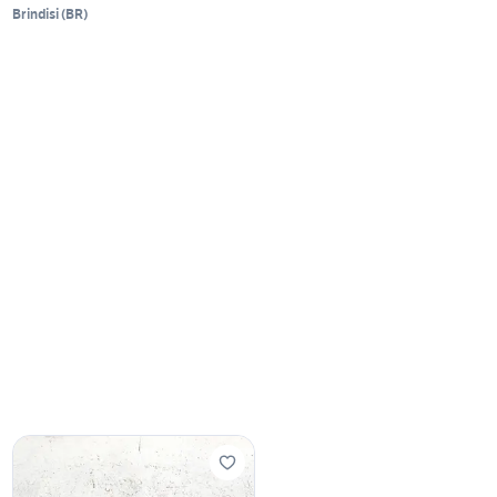
Brindisi
(
BR
)