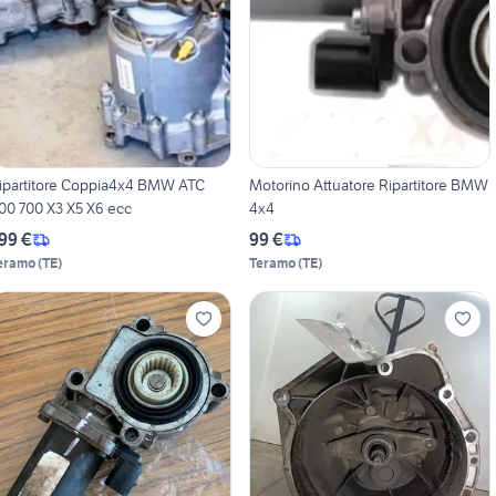
ipartitore Coppia4x4 BMW ATC
Motorino Attuatore Ripartitore BMW
00 700 X3 X5 X6 ecc
4x4
99 €
99 €
eramo
(
TE
)
Teramo
(
TE
)