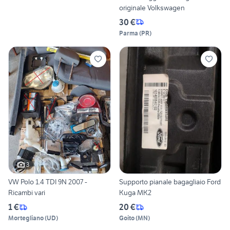
originale Volkswagen
30 €
Parma
(
PR
)
3
VW Polo 1.4 TDI 9N 2007 -
Supporto pianale bagagliaio Ford
Ricambi vari
Kuga MK2
1 €
20 €
Mortegliano
(
UD
)
Goito
(
MN
)