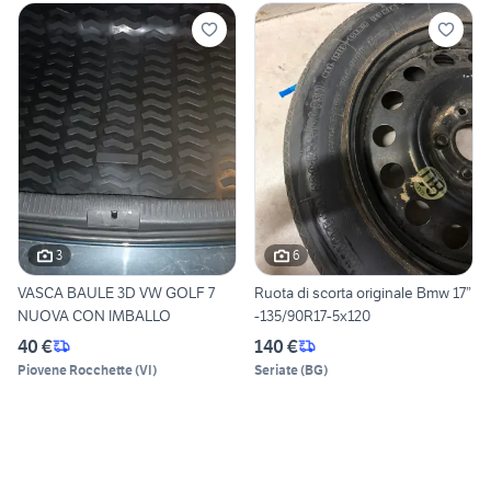
3
6
VASCA BAULE 3D VW GOLF 7
Ruota di scorta originale Bmw 17”
NUOVA CON IMBALLO
-135/90R17-5x120
40 €
140 €
Piovene Rocchette
(
VI
)
Seriate
(
BG
)