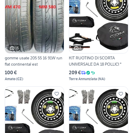
15
8
gomme usate 205 55 16 91W run
KIT RUOTINO DI SCORTA
flat continental est
UNIVERSALE DA 18 POLLICI "
100 €
209 €
Amato
(
CZ
)
Torre Annunziata
(
NA
)