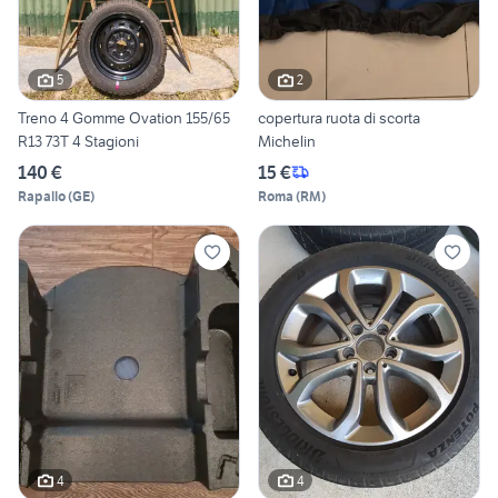
5
2
Treno 4 Gomme Ovation 155/65
copertura ruota di scorta
R13 73T 4 Stagioni
Michelin
140 €
15 €
Rapallo
(
GE
)
Roma
(
RM
)
4
4