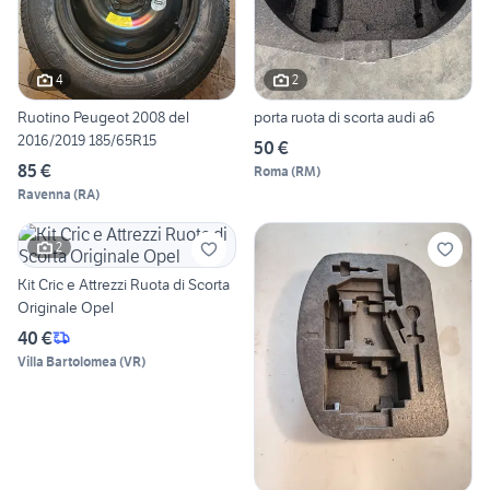
4
2
Ruotino Peugeot 2008 del
porta ruota di scorta audi a6
2016/2019 185/65R15
50 €
85 €
Roma
(
RM
)
Ravenna
(
RA
)
2
Kit Cric e Attrezzi Ruota di Scorta
Originale Opel
40 €
Villa Bartolomea
(
VR
)