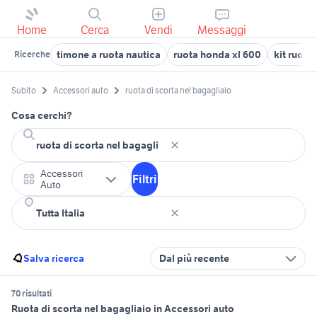
Home
Cerca
Vendi
Messaggi
timone a ruota nautica
ruota honda xl 600
kit ruota
Ricerche
Subito
Accessori auto
ruota di scorta nel bagagliaio
Cosa cerchi?
Accessori
Filtri
Auto
Salva ricerca
Dal più recente
70 risultati
Ruota di scorta nel bagagliaio in Accessori auto