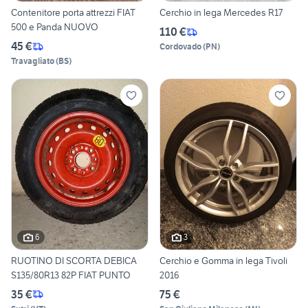
Contenitore porta attrezzi FIAT
Cerchio in lega Mercedes R17
500 e Panda NUOVO
110 €
45 €
Cordovado
(
PN
)
Travagliato
(
BS
)
6
3
RUOTINO DI SCORTA DEBICA
Cerchio e Gomma in lega Tivoli
S135/80R13 82P FIAT PUNTO
2016
35 €
75 €