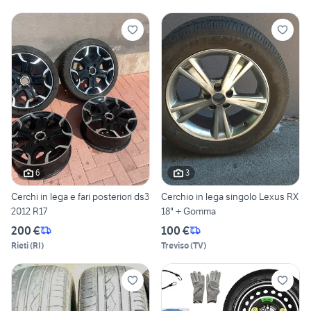
6
3
Cerchi in lega e fari posteriori ds3
Cerchio in lega singolo Lexus RX
2012 R17
18" + Gomma
200 €
100 €
Rieti
(
RI
)
Treviso
(
TV
)