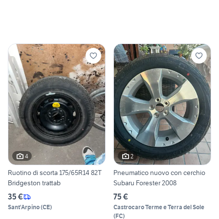
4
2
Ruotino di scorta 175/65R14 82T
Pneumatico nuovo con cerchio
Bridgeston trattab
Subaru Forester 2008
35 €
75 €
Sant'Arpino
(
CE
)
Castrocaro Terme e Terra del Sole
(
FC
)