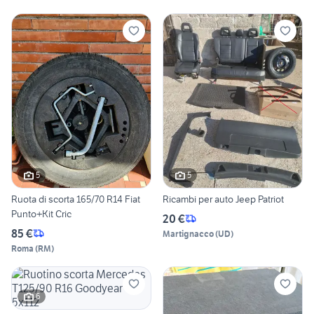
5
5
Ruota di scorta 165/70 R14 Fiat
Ricambi per auto Jeep Patriot
Punto+Kit Cric
20 €
85 €
Martignacco
(
UD
)
Roma
(
RM
)
6