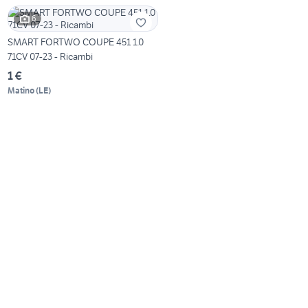
6
SMART FORTWO COUPE 451 1.0
71CV 07-23 - Ricambi
1 €
Matino
(
LE
)