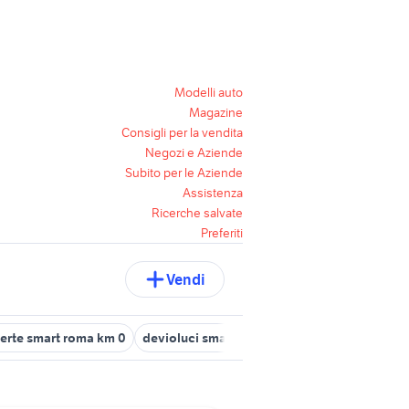
Modelli auto
Magazine
Consigli per la vendita
Negozi e Aziende
Subito per le Aziende
Assistenza
Ricerche salvate
Preferiti
Vendi
ferte smart roma km 0
devioluci smart fortwo 450
smart 2000 au