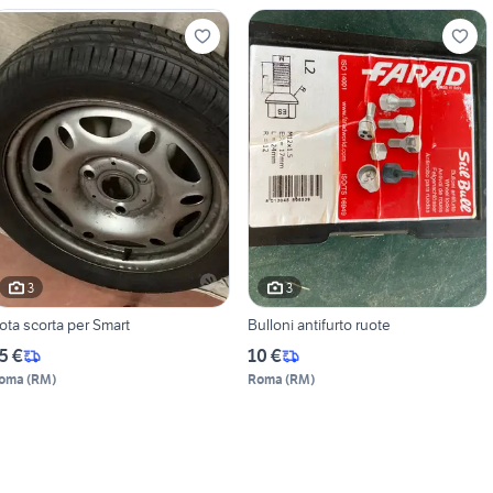
3
3
ota scorta per Smart
Bulloni antifurto ruote
5 €
10 €
oma
(
RM
)
Roma
(
RM
)