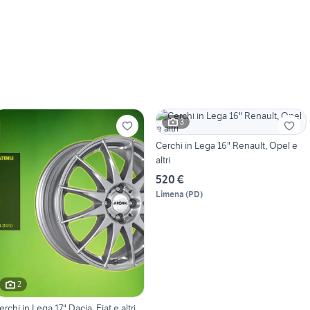
3
Cerchi in Lega 16" Renault, Opel e
altri
520 €
Limena
(
PD
)
2
erchi in Lega 17" Dacia, Fiat e altri