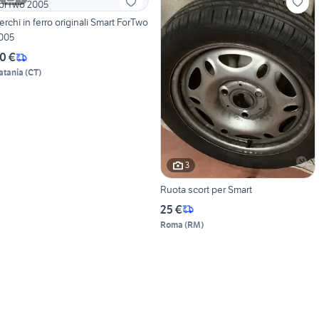
erchi in ferro originali Smart ForTwo
005
0 €
atania
(
CT
)
3
Ruota scort per Smart
25 €
Roma
(
RM
)