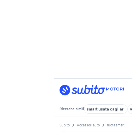
smart usata cagliari
v
Ricerche
simili
Subito
Accessori auto
ruota smart