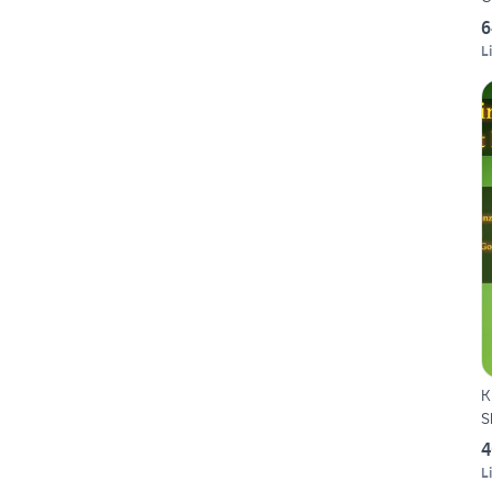
6
L
K
S
4
L