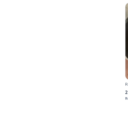
R
2
R