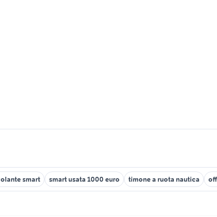
olante smart
smart usata 1000 euro
timone a ruota nautica
of