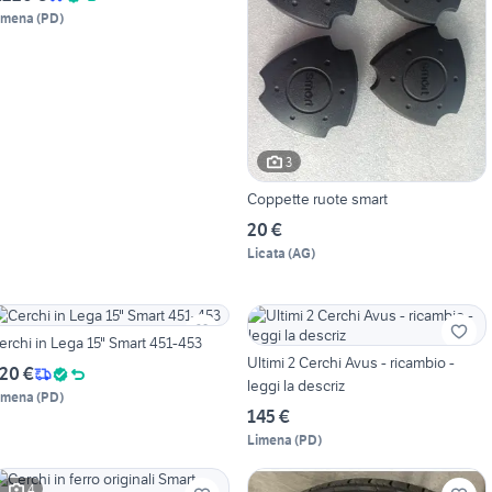
imena
(
PD
)
3
Coppette ruote smart
20 €
Licata
(
AG
)
erchi in Lega 15" Smart 451-453
Ultimi 2 Cerchi Avus - ricambio -
20 €
leggi la descriz
imena
(
PD
)
145 €
Limena
(
PD
)
4