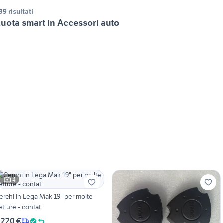
39 risultati
uota smart in Accessori auto
4
erchi in Lega Mak 19" per molte
etture - contat
.220 €