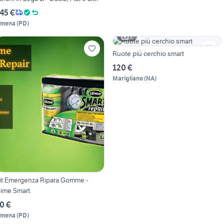
45 €
imena
(
PD
)
2
Ruote più cerchio smart
120 €
Marigliano
(
NA
)
it Emergenza Ripara Gomme -
lime Smart
0 €
imena
(
PD
)