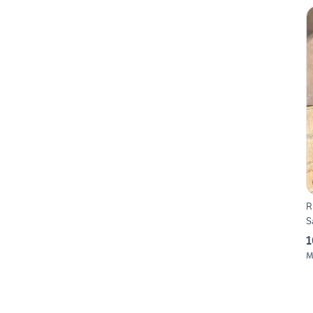
R
S
1
M