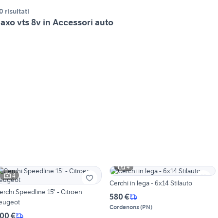
0 risultati
axo vts 8v in Accessori auto
4
4
Cerchi in lega - 6x14 Stilauto
erchi Speedline 15" - Citroen
580 €
eugeot
Cordenons
(
PN
)
00 €