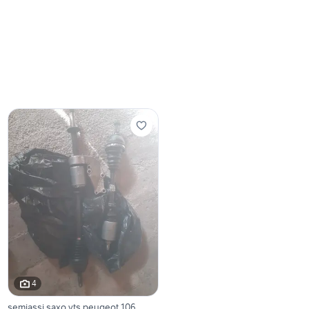
4
semiassi saxo vts peugeot 106