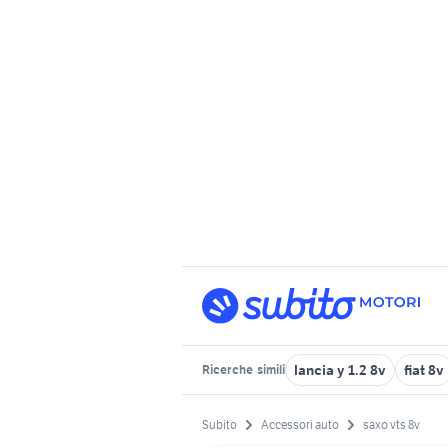
lancia y 1.2 8v
fiat 8v
Ricerche
simili
Subito
Accessori auto
saxo vts 8v