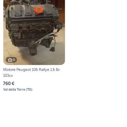
6
Motore Peugeot 106 Rallye 1.6 8v
103cv
760 €
Val della Torre
(
TO
)