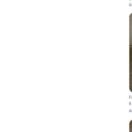
C
F
6
A