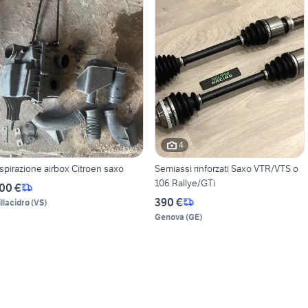
4
spirazione airbox Citroen saxo
Semiassi rinforzati Saxo VTR/VTS o
106 Rallye/GTi
00 €
390 €
illacidro
(
VS
)
Genova
(
GE
)