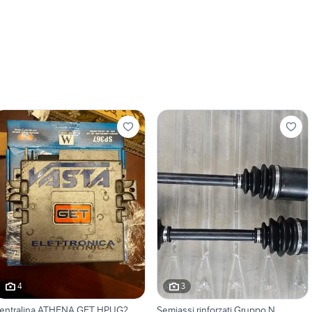
4
3
entralina ATHENA GET HPUG2
Semiassi rinforzati Gruppo N