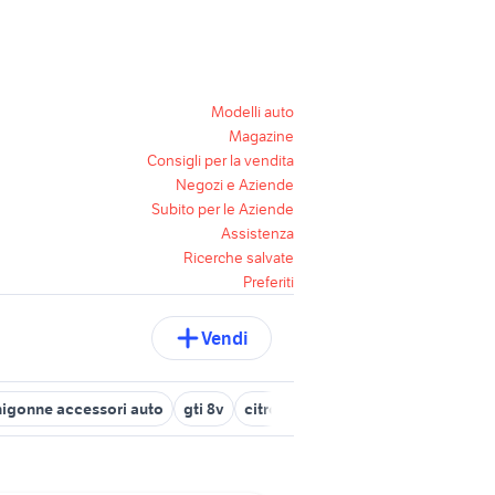
Modelli auto
Magazine
Consigli per la vendita
Negozi e Aziende
Subito per le Aziende
Assistenza
Ricerche salvate
Preferiti
Vendi
nigonne accessori auto
gti 8v
citroen saxo vts
griso 1200 8v