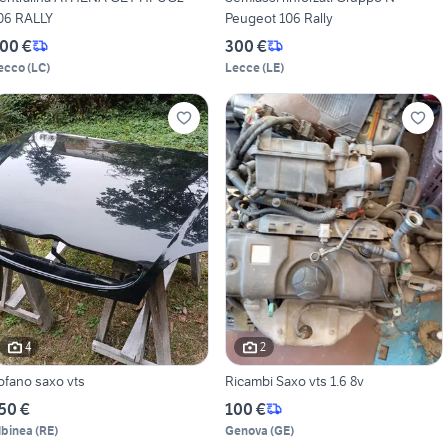
06 RALLY
Peugeot 106 Rally
00 €
300 €
ecco
(
LC
)
Lecce
(
LE
)
4
2
ofano saxo vts
Ricambi Saxo vts 1.6 8v
50 €
100 €
lbinea
(
RE
)
Genova
(
GE
)