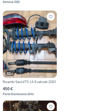
Genova
(
GE
)
6
Ricambi SaxoVTS 1.6 8 valvole 2003
450 €
Porto Mantovano
(
MN
)