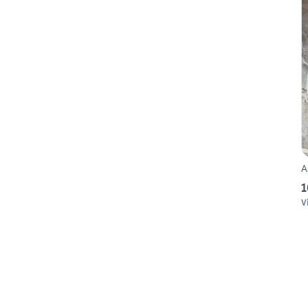
A
1
V