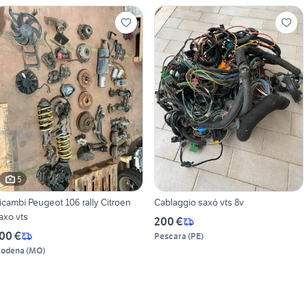
5
icambi Peugeot 106 rally Citroen
Cablaggio saxó vts 8v
axo vts
200 €
00 €
Pescara
(
PE
)
odena
(
MO
)