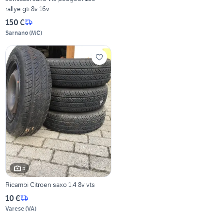
rallye gti 8v 16v
150 €
Sarnano
(
MC
)
5
Ricambi Citroen saxo 1.4 8v vts
10 €
Varese
(
VA
)