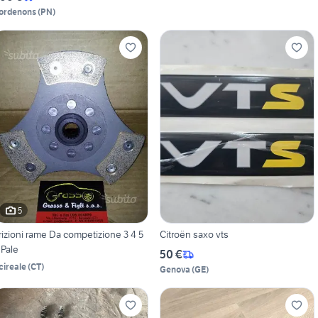
ordenons
(
PN
)
5
rizioni rame Da competizione 3 4 5
Citroën saxo vts
 Pale
50 €
cireale
(
CT
)
Genova
(
GE
)