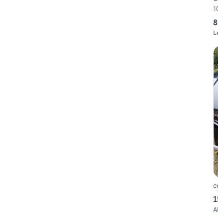
1
8
L
c
1
A