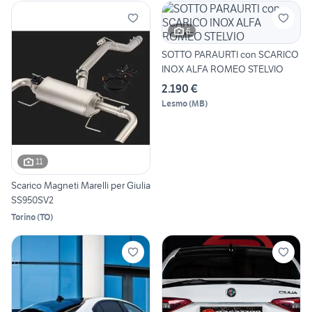
6
SOTTO PARAURTI con SCARICO
INOX ALFA ROMEO STELVIO
2.190 €
Lesmo
(
MB
)
11
Scarico Magneti Marelli per Giulia
SS950SV2
Torino
(
TO
)