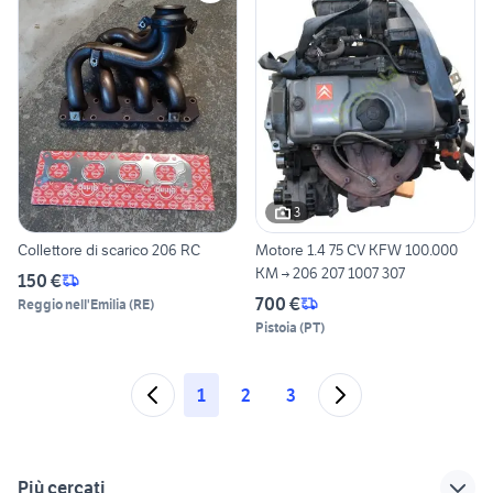
3
Collettore di scarico 206 RC
Motore 1.4 75 CV KFW 100.000
KM → 206 207 1007 307
150 €
700 €
Reggio nell'Emilia
(
RE
)
Pistoia
(
PT
)
1
2
3
Più cercati