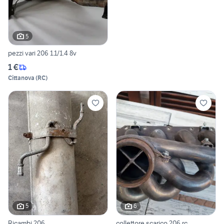
5
pezzi vari 206 1.1/1.4 8v
1 €
Cittanova
(
RC
)
5
6
Ricambi 206
collettore scarico 206 rc