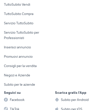
Case vacanza
TuttoSubito Vendi
Uffici e Locali
TuttoSubito Compra
commerciali
Servizio TuttoSubito
elettronica
per la casa e la
sports e hobby
Servizio TuttoSubito per
persona
Informatica
Animali
Professionisti
Arredamento e
Console e
Accessori per
Casalinghi
Inserisci annuncio
Videogiochi
animali
Elettrodomestici
Promuovi annuncio
Audio/Video
Musica e Film
Giardino e Fai da te
Consigli per la vendita
Fotografia
Libri e Riviste
Abbigliamento e
Negozi e Aziende
Telefonia
Strumenti Musicali
Accessori
Subito per le aziende
Sports
Tutto per i bambini
Seguici su
Scarica gratis l'App
Biciclette
Facebook
Subito per Android
Collezionismo
TikTok
Subito per iOS