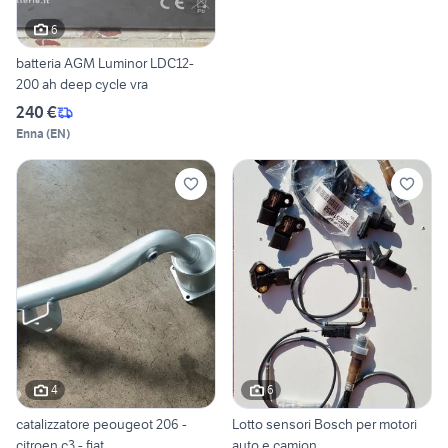
6
batteria AGM Luminor LDC12-
200 ah deep cycle vra
240 €
Enna
(
EN
)
4
6
catalizzatore peougeot 206 -
Lotto sensori Bosch per motori
citroen c3 - fiat
auto e camion