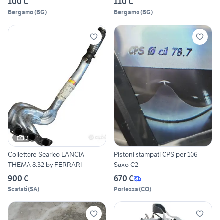
100 €
110 €
Bergamo
(
BG
)
Bergamo
(
BG
)
3
Collettore Scarico LANCIA
Pistoni stampati CPS per 106
THEMA 8.32 by FERRARI
Saxo C2
900 €
670 €
Scafati
(
SA
)
Porlezza
(
CO
)