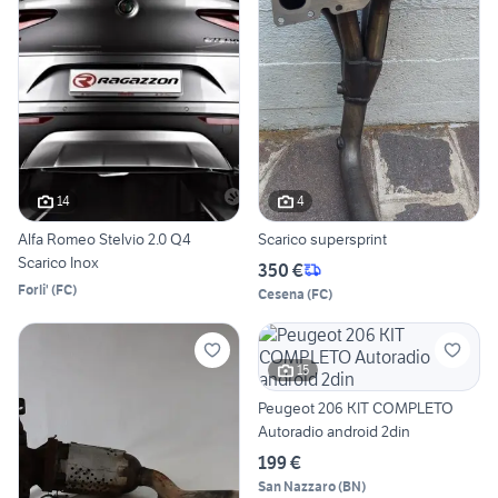
14
4
Alfa Romeo Stelvio 2.0 Q4
Scarico supersprint
Scarico Inox
350 €
Forli'
(
FC
)
Cesena
(
FC
)
15
Peugeot 206 KIT COMPLETO
Autoradio android 2din
199 €
San Nazzaro
(
BN
)