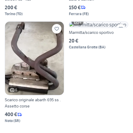
200 €
150 €
Torino
(
TO
)
Ferrara
(
FE
)
4
Marmitta/scarico sportivo
20 €
Castellana Grotte
(
BA
)
6
Scarico originale abarth 695 ss .
Assetto corse
400 €
Noto
(
SR
)