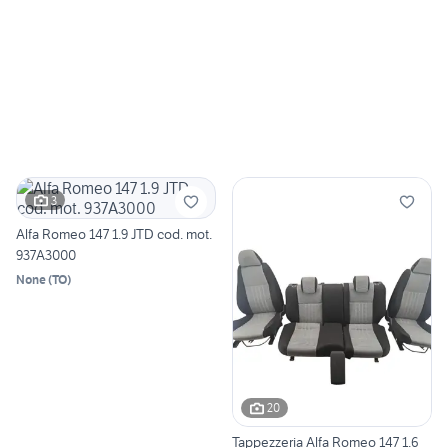
3
Alfa Romeo 147 1.9 JTD cod. mot.
937A3000
None
(
TO
)
20
Tappezzeria Alfa Romeo 147 1.6