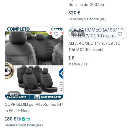
Benzina del 2007 5p
320 €
Perarolo di Cadore
(
BL
)
10
ALFA ROMEO 147 937 1.9 JTD
115CV 01-10 ricambi
1 €
Matino
(
LE
)
13
COPRISEDILI per Alfa Romeo 147
in PELLE Nera
180 €
Santeramo in Colle
(
BA
)