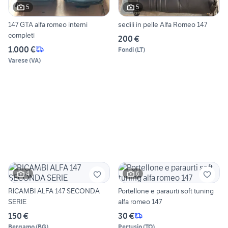
5
5
147 GTA alfa romeo interni
sedili in pelle Alfa Romeo 147
completi
200 €
1.000 €
Fondi
(
LT
)
Varese
(
VA
)
4
6
RICAMBI ALFA 147 SECONDA
Portellone e paraurti soft tuning
SERIE
alfa romeo 147
150 €
30 €
Bergamo
(
BG
)
Pertusio
(
TO
)