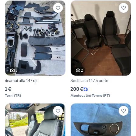
5
2
ricambi alfa 147 q2
Sedili alfa 147 5 porte
1 €
200 €
Terni
(
TR
)
Montecatini-Terme
(
PT
)