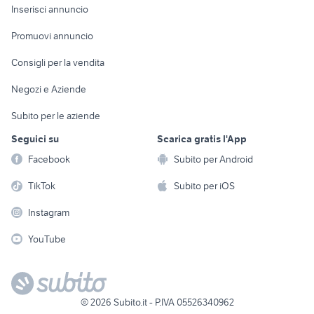
Console e
Accessori per
Casalinghi
Inserisci annuncio
Videogiochi
animali
Elettrodomestici
Promuovi annuncio
Audio/Video
Musica e Film
Giardino e Fai da te
Consigli per la vendita
Fotografia
Libri e Riviste
Abbigliamento e
Negozi e Aziende
Telefonia
Strumenti Musicali
Accessori
Subito per le aziende
Sports
Tutto per i bambini
Seguici su
Scarica gratis l'App
Biciclette
Facebook
Subito per Android
Collezionismo
TikTok
Subito per iOS
Instagram
YouTube
©
2026
Subito.it - P.IVA 05526340962