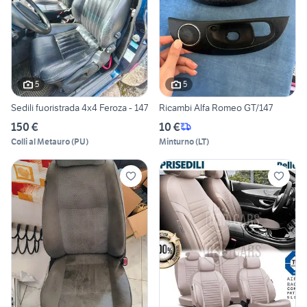
5
5
Sedili fuoristrada 4x4 Feroza - 147
Ricambi Alfa Romeo GT/147
150 €
10 €
Colli al Metauro
(
PU
)
Minturno
(
LT
)