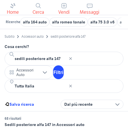
Home
Cerca
Vendi
Messaggi
alfa 164 auto
alfa romeo tonale
alfa 75 3.0 v6
alfa
Ricerche
Subito
Accessori auto
sedili posteriore alfa 147
Cosa cerchi?
Accessori
Filtri
Auto
Salva ricerca
Dal più recente
68 risultati
Sedili posteriore alfa 147 in Accessori auto