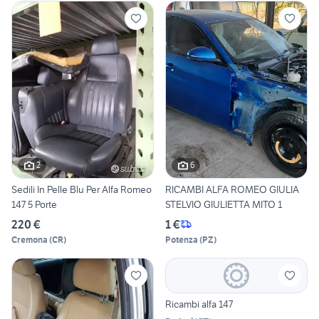
2
6
Sedili In Pelle Blu Per Alfa Romeo
RICAMBI ALFA ROMEO GIULIA
147 5 Porte
STELVIO GIULIETTA MITO 1
220 €
1 €
Cremona
(
CR
)
Potenza
(
PZ
)
Ricambi alfa 147