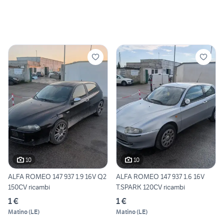
10
10
ALFA ROMEO 147 937 1.9 16V Q2
ALFA ROMEO 147 937 1.6 16V
150CV ricambi
T.SPARK 120CV ricambi
1 €
1 €
Matino
(
LE
)
Matino
(
LE
)