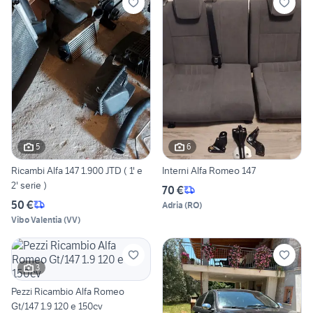
5
6
Ricambi Alfa 147 1.900 JTD ( 1' e
Interni Alfa Romeo 147
2' serie )
70 €
50 €
Adria
(
RO
)
Vibo Valentia
(
VV
)
3
Pezzi Ricambio Alfa Romeo
Gt/147 1.9 120 e 150cv