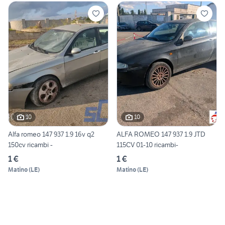
10
10
Alfa romeo 147 937 1.9 16v q2
ALFA ROMEO 147 937 1.9 JTD
150cv ricambi -
115CV 01-10 ricambi-
1 €
1 €
Matino
(
LE
)
Matino
(
LE
)