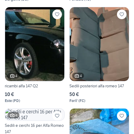
4
4
ricambi alfa 147 Q2
Sedili posteriori alfa romeo 147
10 €
50 €
Este
(
PD
)
Forli'
(
FC
)
4
Sedili e cerchi 16 per Alfa Romeo
147