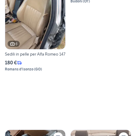
Budoni
(
OT
)
6
Sedili in pelle per Alfa Romeo 147
180 €
Romans d'Isonzo
(
GO
)