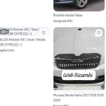
Ricambi skoda Fabia
Cerignola
(
FG
)
5
BL153 Motore VW / Seat / Skoda
.0B CHYB [11/--]
agliari
(
CA
)
Musata Skoda Fabia 2017 2018 2019
2020
Foggia
(
FG
)