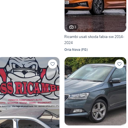
3
Ricambi usati skoda fabia-sw 2014-
2024
Orta Nova
(
FG
)