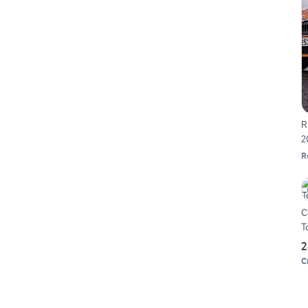
R
2
R
C
T
2
C