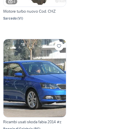
4
Motore turbo nuovo Cod. CHZ
Sarcedo
(
VI
)
Ricambi usati skoda fabia 2014 #z
Reggio di Calabria
(
RC
)