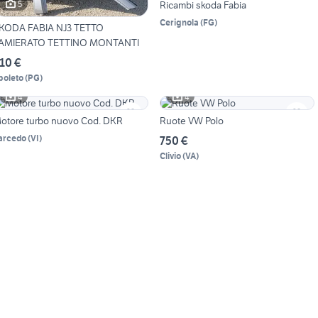
5
Ricambi skoda Fabia
Cerignola
(
FG
)
KODA FABIA NJ3 TETTO
AMIERATO TETTINO MONTANTI
10 €
poleto
(
PG
)
4
4
otore turbo nuovo Cod. DKR
Ruote VW Polo
arcedo
(
VI
)
750 €
Clivio
(
VA
)