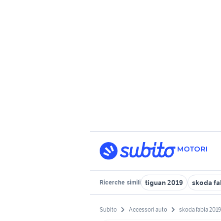
tiguan 2019
skoda fa
Ricerche
simili
Subito
Accessori auto
skoda fabia 2019