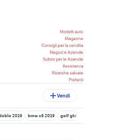
Modelli auto
Magazine
Consigli per la vendita
Negozi e Aziende
Subito per le Aziende
Assistenza
Ricerche salvate
Preferiti
Vendi
 doblo 2019
bmw x6 2019
golf gtd 2019
skoda piacenza e prov