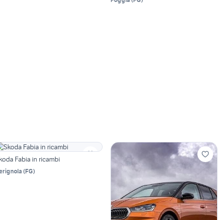
koda Fabia in ricambi
erignola
(
FG
)