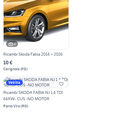
4
Ricambi Skoda Fabia 2014 > 2026
10 €
Cerignola
(
FG
)
Vetrina
Ricambi SKODA FABIA NJ 1.4 TDI
66KW- CUS -NO MOTOR
Porto Viro
(
RO
)