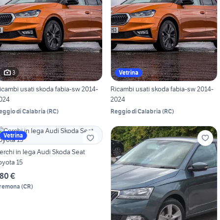
3
Vetrina
icambi usati skoda fabia-sw 2014-
Ricambi usati skoda fabia-sw 2014-
024
2024
eggio di Calabria
(
RC
)
Reggio di Calabria
(
RC
)
Vetrina
erchi in lega Audi Skoda Seat
oyota 15
80 €
remona
(
CR
)