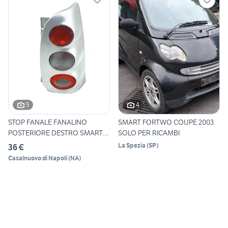
5
4
STOP FANALE FANALINO
SMART FORTWO COUPE 2003
POSTERIORE DESTRO SMART
SOLO PER RICAMBI
Fortw
La Spezia
(
SP
)
36 €
Casalnuovo di Napoli
(
NA
)