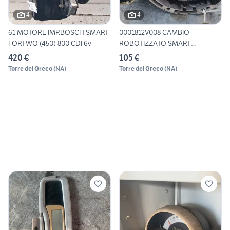
4
4
61 MOTORE IMP.BOSCH SMART
0001812V008 CAMBIO
FORTWO (450) 800 CDI 6v
ROBOTIZZATO SMART
FORTWO (450)
420 €
105 €
Torre del Greco
(
NA
)
Torre del Greco
(
NA
)