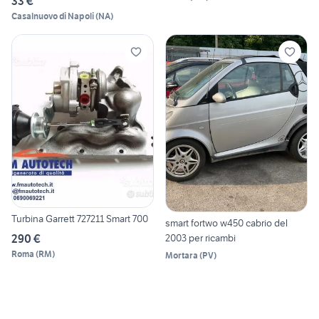
33 €
Casalnuovo di Napoli
(
NA
)
Turbina Garrett 727211 Smart 700
smart fortwo w450 cabrio del
290 €
2003 per ricambi
Roma
(
RM
)
Mortara
(
PV
)