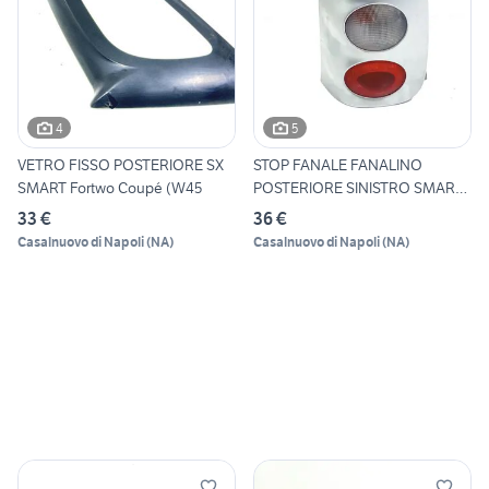
4
5
VETRO FISSO POSTERIORE SX
STOP FANALE FANALINO
SMART Fortwo Coupé (W45
POSTERIORE SINISTRO SMART
For
33 €
36 €
Casalnuovo di Napoli
(
NA
)
Casalnuovo di Napoli
(
NA
)