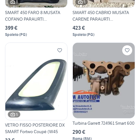
8
5
SMART 450 FARO 8 MUSATA
SMART 450 CABRIO MUSATA
COFANO PARAURTI
CARENE PARAURTI
PARAFANGHI
PARAFANGO
399 €
423 €
Spoleto
(
PG
)
Spoleto
(
PG
)
5
Turbina Garrett 724961 Smart 600
VETRO FISSO POSTERIORE DX
290 €
SMART Fortwo Coupé (W45
Roma
(
RM
)