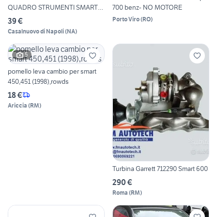
QUADRO STRUMENTI SMART
700 benz- NO MOTORE
Fort
Porto Viro
(
RO
)
39 €
Casalnuovo di Napoli
(
NA
)
5
pomello leva cambio per smart
450,451 (1998),rowds
18 €
Ariccia
(
RM
)
Turbina Garrett 712290 Smart 600
290 €
Roma
(
RM
)