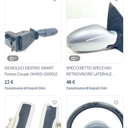
4
5
DEVIOLUCI DESTRO SMART
SPECCHIETTO SPECCHIO
Fortwo Coupé (W450) Q00012
RETROVISORE LATERALE
DESTRO S
22 €
48 €
Casalnuovo di Napoli
(
NA
)
Casalnuovo di Napoli
(
NA
)