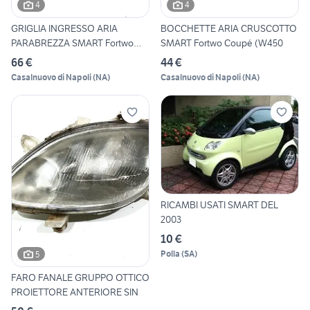
4
4
GRIGLIA INGRESSO ARIA
BOCCHETTE ARIA CRUSCOTTO
PARABREZZA SMART Fortwo
SMART Fortwo Coupé (W450
Coup
66 €
44 €
Casalnuovo di Napoli
(
NA
)
Casalnuovo di Napoli
(
NA
)
RICAMBI USATI SMART DEL
2003
10 €
Polla
(
SA
)
5
FARO FANALE GRUPPO OTTICO
PROIETTORE ANTERIORE SIN