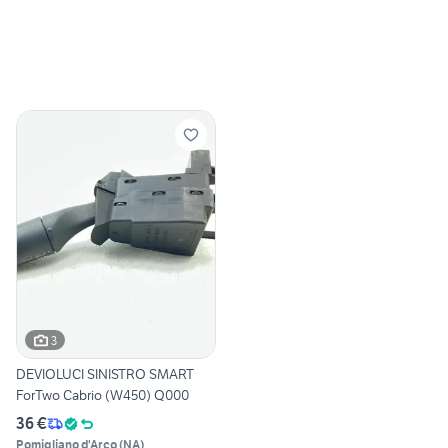
3
DEVIOLUCI SINISTRO SMART
ForTwo Cabrio (W450) Q000
36 €
Pomigliano d'Arco
(
NA
)