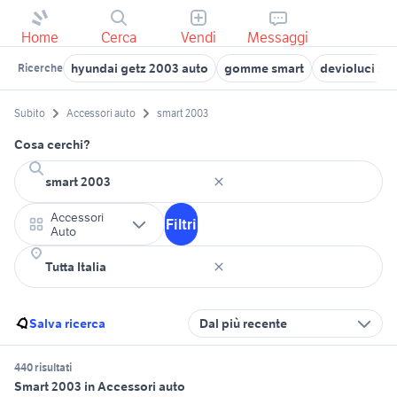
Home
Cerca
Vendi
Messaggi
hyundai getz 2003 auto
gomme smart
devioluci sm
Ricerche
Subito
Accessori auto
smart 2003
Cosa cerchi?
Accessori
Filtri
Auto
Salva ricerca
Dal più recente
440 risultati
Smart 2003 in Accessori auto