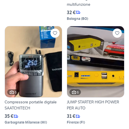
multifunzione
32 €
Bologna
(
BO
)
6
6
Compressore portatile digitale
JUMP STARTER HIGH POWER
SAATCHITECH
PER AUTO
35 €
31 €
Garbagnate Milanese
(
MI
)
Firenze
(
FI
)