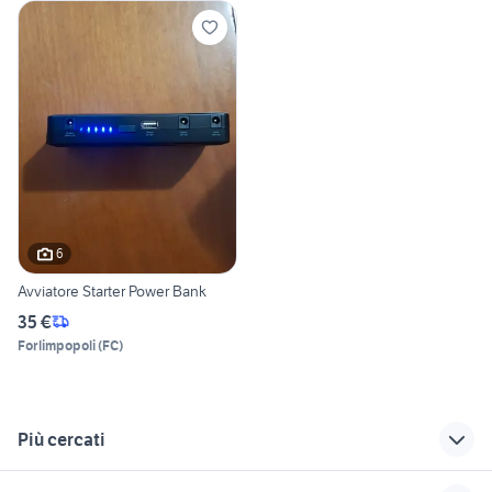
6
Avviatore Starter Power Bank
35 €
Forlimpopoli
(
FC
)
Più cercati
Correlati
Richerche simili
Suggerimenti