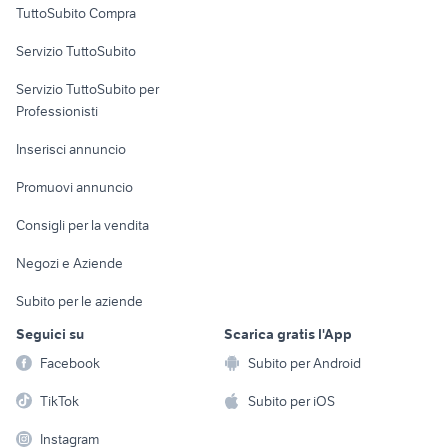
TuttoSubito Compra
commerciali
Servizio TuttoSubito
elettronica
per la casa e la
sports e hobby
Servizio TuttoSubito per
persona
Informatica
Animali
Professionisti
Arredamento e
Console e
Accessori per
Casalinghi
Inserisci annuncio
Videogiochi
animali
Elettrodomestici
Promuovi annuncio
Audio/Video
Musica e Film
Giardino e Fai da te
Consigli per la vendita
Fotografia
Libri e Riviste
Abbigliamento e
Negozi e Aziende
Telefonia
Strumenti Musicali
Accessori
Subito per le aziende
Sports
Tutto per i bambini
Seguici su
Scarica gratis l'App
Biciclette
Facebook
Subito per Android
Collezionismo
TikTok
Subito per iOS
Instagram