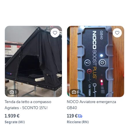
3
6
Tenda da tetto a compasso
NOCO Avviatore emergenza
Agriates - SCONTO 15%!
GB40
1.939 €
119 €
Segrate
(
MI
)
Riccione
(
RN
)