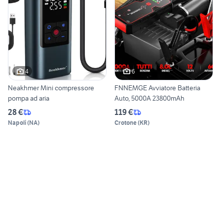
4
6
Neakhmer Mini compressore
FNNEMGE Avviatore Batteria
pompa ad aria
Auto, 5000A 23800mAh
28 €
119 €
Napoli
(
NA
)
Crotone
(
KR
)