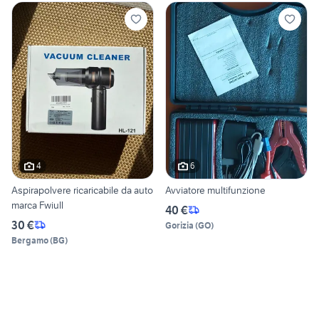
4
6
Aspirapolvere ricaricabile da auto
Avviatore multifunzione
marca Fwiull
40 €
30 €
Gorizia
(
GO
)
Bergamo
(
BG
)