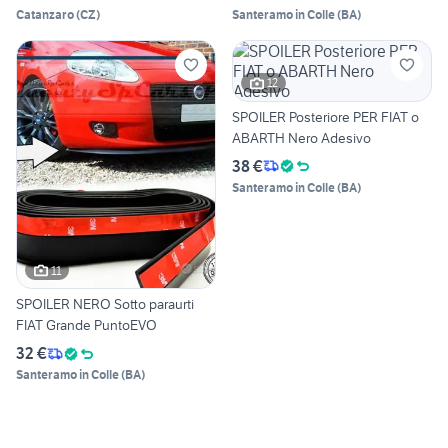
Catanzaro
(
CZ
)
Santeramo in Colle
(
BA
)
12
SPOILER Posteriore PER FIAT o
ABARTH Nero Adesivo
38 €
Santeramo in Colle
(
BA
)
11
SPOILER NERO Sotto paraurti
FIAT Grande PuntoEVO
32 €
Santeramo in Colle
(
BA
)