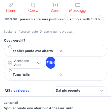
Home
Cerca
Vendi
Messaggi
paraurti anteriore punto evo
ritmo abarth 130 tc
aut
Ricerche
Subito
Accessori auto
spoiler punto evo abarth
Cosa cerchi?
Accessori
Filtri
Auto
Salva ricerca
Dal più recente
21 risultati
Spoiler punto evo abarth in Accessori auto