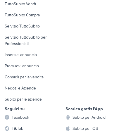
TuttoSubito Vendi
Uffici e Locali
TuttoSubito Compra
commerciali
Servizio TuttoSubito
elettronica
per la casa e la
sports e hobby
Servizio TuttoSubito per
persona
Informatica
Animali
Professionisti
Arredamento e
Console e
Accessori per
Casalinghi
Inserisci annuncio
Videogiochi
animali
Elettrodomestici
Promuovi annuncio
Audio/Video
Musica e Film
Giardino e Fai da te
Consigli per la vendita
Fotografia
Libri e Riviste
Abbigliamento e
Negozi e Aziende
Telefonia
Strumenti Musicali
Accessori
Subito per le aziende
Sports
Tutto per i bambini
Seguici su
Scarica gratis l'App
Biciclette
Facebook
Subito per Android
Collezionismo
TikTok
Subito per iOS