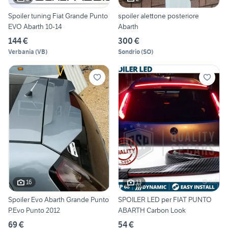
Spoiler tuning Fiat Grande Punto
spoiler alettone posteriore
EVO Abarth 10-14
Abarth
144 €
300 €
Verbania
(
VB
)
Sondrio
(
SO
)
16
13
Spoiler Evo Abarth Grande Punto
SPOILER LED per FIAT PUNTO
P.Evo Punto 2012
ABARTH Carbon Look
69 €
54 €