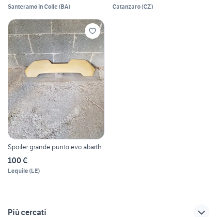
Santeramo in Colle
(
BA
)
Catanzaro
(
CZ
)
Spoiler grande punto evo abarth
100 €
Lequile
(
LE
)
Più cercati