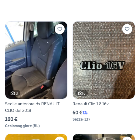
3
6
Sedile anteriore dx RENAULT
Renault Clio 1.8 16v
CLIO del 2018
60 €
160 €
Sezze
(
LT
)
Cesiomaggiore
(
BL
)