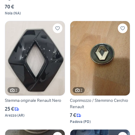
70 €
Nola
(
NA
)
2
2
Stemma originale Renault Nero
Coprimozzo / Stemmino Cerchio
Renault
25 €
7 €
Arezzo
(
AR
)
Padova
(
PD
)