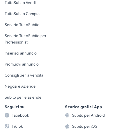
TuttoSubito Vendi
Uffici e Locali
TuttoSubito Compra
commerciali
Servizio TuttoSubito
elettronica
per la casa e la
sports e hobby
Servizio TuttoSubito per
persona
Informatica
Animali
Professionisti
Arredamento e
Console e
Accessori per
Casalinghi
Inserisci annuncio
Videogiochi
animali
Elettrodomestici
Promuovi annuncio
Audio/Video
Musica e Film
Giardino e Fai da te
Consigli per la vendita
Fotografia
Libri e Riviste
Abbigliamento e
Negozi e Aziende
Telefonia
Strumenti Musicali
Accessori
Subito per le aziende
Sports
Tutto per i bambini
Seguici su
Scarica gratis l'App
Biciclette
Facebook
Subito per Android
Collezionismo
TikTok
Subito per iOS