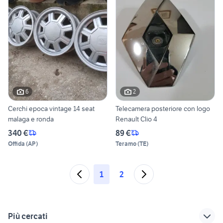
6
2
Cerchi epoca vintage 14 seat
Telecamera posteriore con logo
malaga e ronda
Renault Clio 4
340 €
89 €
Offida
(
AP
)
Teramo
(
TE
)
1
2
Più cercati