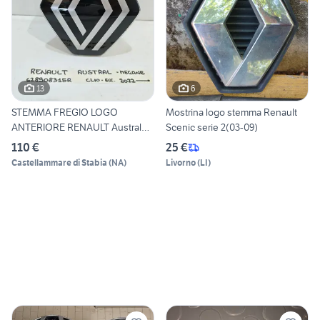
13
6
STEMMA FREGIO LOGO
Mostrina logo stemma Renault
ANTERIORE RENAULT Austral
Scenic serie 2(03-09)
Serie
110 €
25 €
Castellammare di Stabia
(
NA
)
Livorno
(
LI
)