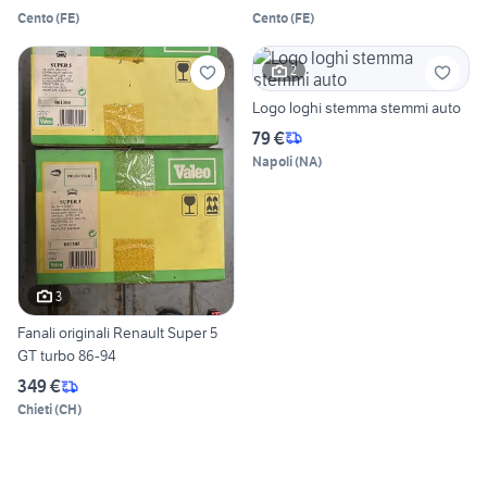
Cento
(
FE
)
Cento
(
FE
)
2
Logo loghi stemma stemmi auto
79 €
Napoli
(
NA
)
3
Fanali originali Renault Super 5
GT turbo 86-94
349 €
Chieti
(
CH
)