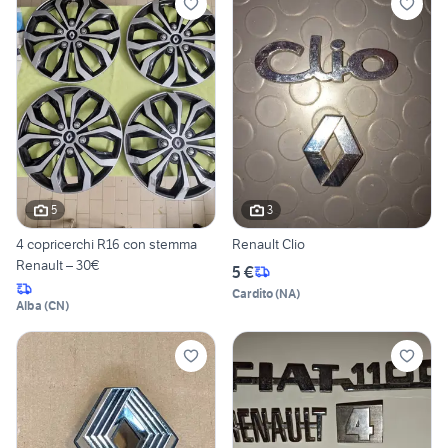
5
3
4 copricerchi R16 con stemma
Renault Clio
Renault – 30€
5 €
Cardito
(
NA
)
Alba
(
CN
)