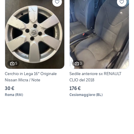
5
3
Cerchio in Lega 16" Originale
Sedile anteriore sx RENAULT
Nissan Micra / Note
CLIO del 2018
30 €
176 €
Roma
(
RM
)
Cesiomaggiore
(
BL
)