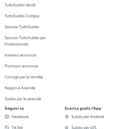
Case vacanza
TuttoSubito Vendi
Uffici e Locali
TuttoSubito Compra
commerciali
Servizio TuttoSubito
elettronica
per la casa e la
sports e hobby
Servizio TuttoSubito per
persona
Informatica
Animali
Professionisti
Arredamento e
Console e
Accessori per
Casalinghi
Inserisci annuncio
Videogiochi
animali
Elettrodomestici
Promuovi annuncio
Audio/Video
Musica e Film
Giardino e Fai da te
Consigli per la vendita
Fotografia
Libri e Riviste
Abbigliamento e
Negozi e Aziende
Telefonia
Strumenti Musicali
Accessori
Subito per le aziende
Sports
Tutto per i bambini
Seguici su
Scarica gratis l'App
Biciclette
Facebook
Subito per Android
Collezionismo
TikTok
Subito per iOS