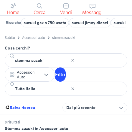
Home
Cerca
Vendi
Messaggi
suzuki gsx s 750 usata
suzuki jimny diesel
suzuki ji
Ricerche
Subito
Accessori auto
stemma suzuki
Cosa cerchi?
Accessori
Filtri
Auto
Salva ricerca
Dal più recente
8 risultati
Stemma suzuki in Accessori auto