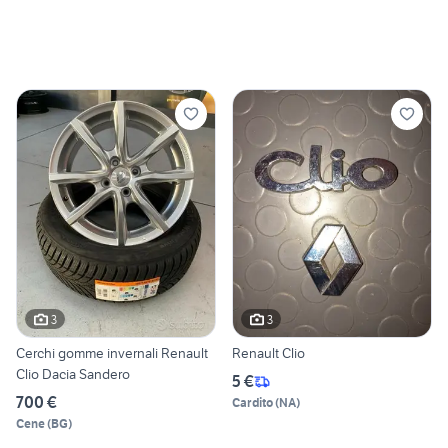
3
3
Cerchi gomme invernali Renault
Renault Clio
Clio Dacia Sandero
5 €
700 €
Cardito
(
NA
)
Cene
(
BG
)