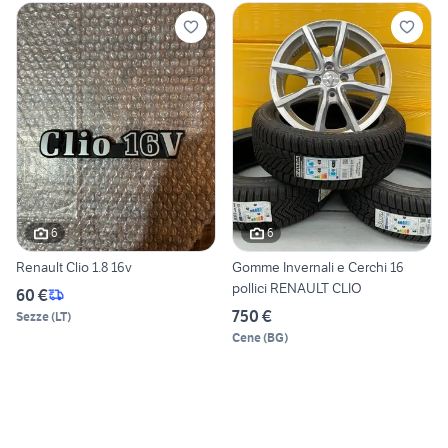
6
6
Renault Clio 1.8 16v
Gomme Invernali e Cerchi 16
pollici RENAULT CLIO
60 €
750 €
Sezze
(
LT
)
Cene
(
BG
)