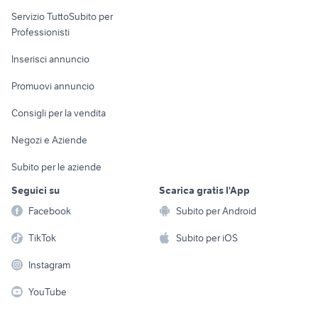
elettronica
per la casa e la
sports e hobby
Servizio TuttoSubito per
persona
Informatica
Animali
Professionisti
Arredamento e
Console e
Accessori per
Casalinghi
Inserisci annuncio
Videogiochi
animali
Elettrodomestici
Promuovi annuncio
Audio/Video
Musica e Film
Giardino e Fai da te
Consigli per la vendita
Fotografia
Libri e Riviste
Abbigliamento e
Negozi e Aziende
Telefonia
Strumenti Musicali
Accessori
Subito per le aziende
Sports
Tutto per i bambini
Seguici su
Scarica gratis l'App
Biciclette
Facebook
Subito per Android
Collezionismo
TikTok
Subito per iOS
Instagram
YouTube