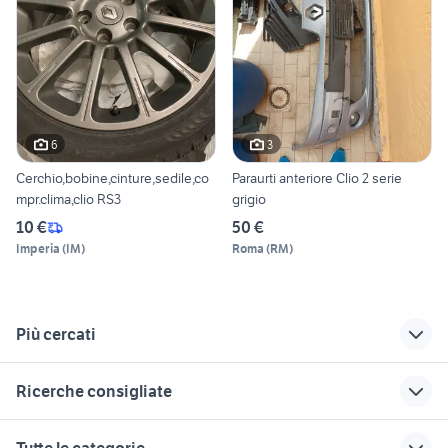
6
3
Cerchio,bobine,cinture,sedile,co
Paraurti anteriore Clio 2 serie
mpr.clima,clio RS3
grigio
10 €
50 €
Imperia
(
IM
)
Roma
(
RM
)
Più cercati
Correlati
Richerche simili
Suggerimenti
Ricerche consigliate
renault Molise
renault clio 2
cerchi renault clio 4
pick up 4x4 usati piemonte
suzuki jimny diesel
renault 2000 auto
renault clio 2009
auto usate pescara