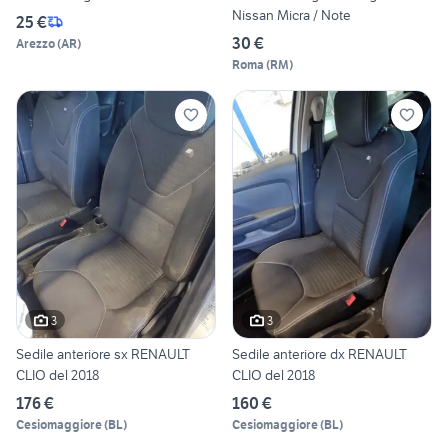
Nissan Micra / Note
25 €
30 €
Arezzo
(
AR
)
Roma
(
RM
)
3
3
Sedile anteriore sx RENAULT
Sedile anteriore dx RENAULT
CLIO del 2018
CLIO del 2018
176 €
160 €
Cesiomaggiore
(
BL
)
Cesiomaggiore
(
BL
)