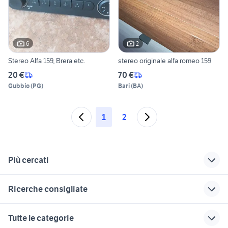
6
2
Stereo Alfa 159, Brera etc.
stereo originale alfa romeo 159
20 €
70 €
Gubbio
(
PG
)
Bari
(
BA
)
1
2
Più cercati
Correlati
Richerche simili
Suggerimenti
Ricerche consigliate
alfa 147 auto
alfa 159 berlina
alfa romeo 159
Campania
sportwagon
golf 4 r32
renault modus usata
alfa 159 gpl
Tutte le categorie
alfa 164 v6 turbo
fiat 1100 anni 50
auto cabrio
alternatore alfa 159
auto usate barrafranca