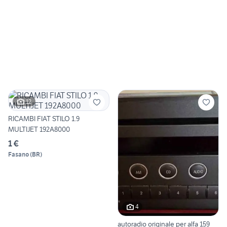
12
RICAMBI FIAT STILO 1.9
MULTIJET 192A8000
1 €
Fasano
(
BR
)
4
autoradio originale per alfa 159