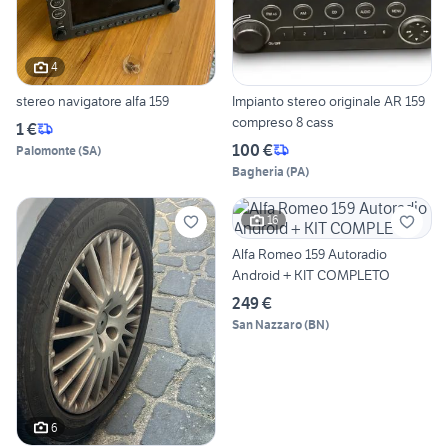
4
stereo navigatore alfa 159
Impianto stereo originale AR 159
compreso 8 cass
1 €
100 €
Palomonte
(
SA
)
Bagheria
(
PA
)
16
Alfa Romeo 159 Autoradio
Android + KIT COMPLETO
249 €
San Nazzaro
(
BN
)
6