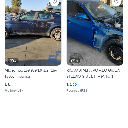
9
6
Alfa romeo 159 939 1.9 jtdm 16v
RICAMBI ALFA ROMEO GIULIA
150cv - ricambi
STELVIO GIULIETTA MITO 1
1 €
1 €
Matino
(
LE
)
Potenza
(
PZ
)