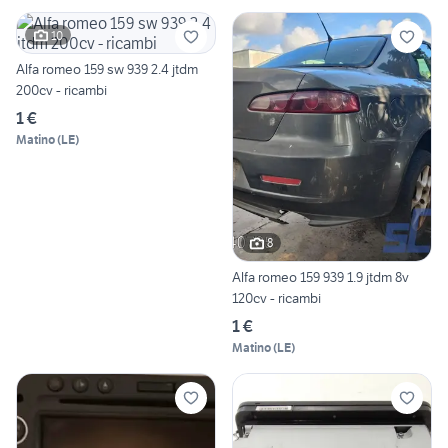
10
Alfa romeo 159 sw 939 2.4 jtdm
200cv - ricambi
1 €
Matino
(
LE
)
8
Alfa romeo 159 939 1.9 jtdm 8v
120cv - ricambi
1 €
Matino
(
LE
)