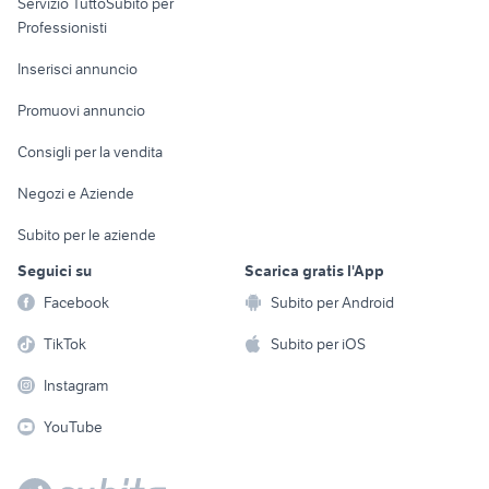
Servizio TuttoSubito per
persona
Informatica
Animali
Professionisti
Arredamento e
Console e
Accessori per
Casalinghi
Inserisci annuncio
Videogiochi
animali
Elettrodomestici
Promuovi annuncio
Audio/Video
Musica e Film
Giardino e Fai da te
Consigli per la vendita
Fotografia
Libri e Riviste
Abbigliamento e
Negozi e Aziende
Telefonia
Strumenti Musicali
Accessori
Subito per le aziende
Sports
Tutto per i bambini
Seguici su
Scarica gratis l'App
Biciclette
Facebook
Subito per Android
Collezionismo
TikTok
Subito per iOS
Instagram
YouTube