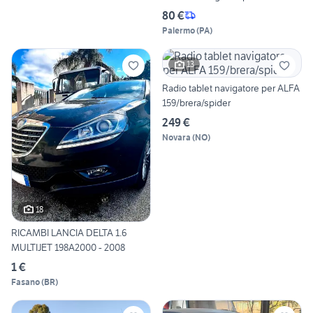
80 €
Palermo
(
PA
)
13
Radio tablet navigatore per ALFA
159/brera/spider
249 €
Novara
(
NO
)
18
RICAMBI LANCIA DELTA 1.6
MULTIJET 198A2000 - 2008
1 €
Fasano
(
BR
)