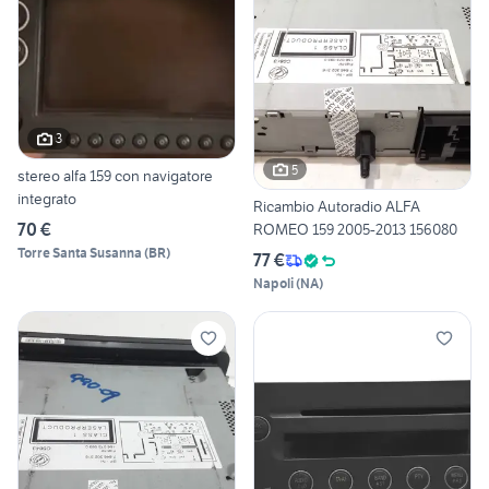
3
5
stereo alfa 159 con navigatore
integrato
Ricambio Autoradio ALFA
70 €
ROMEO 159 2005-2013 156080
Torre Santa Susanna
(
BR
)
77 €
Napoli
(
NA
)