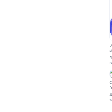
B
s
4
I
C
D
4
S