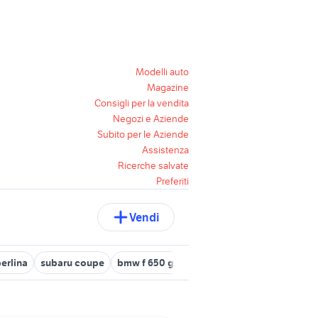
Modelli auto
Magazine
Consigli per la vendita
Negozi e Aziende
Subito per le Aziende
Assistenza
Ricerche salvate
Preferiti
Vendi
erlina
subaru coupe
bmw f 650 gs 2001
subaru impreza 2001 