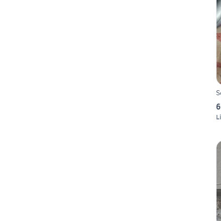
S
6
L