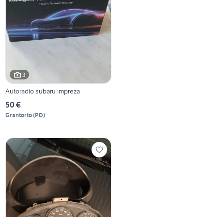
3
Autoradio subaru impreza
50 €
Grantorto
(
PD
)