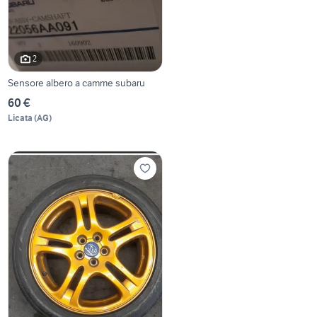
2
Sensore albero a camme subaru
60 €
Licata
(
AG
)