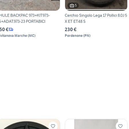
5
HULE BACKPAC 973+KIT973-
Cerchio Singolo Lega 17 Pollici 8.0J 5
6+ADAT.973-23 PORTABICI
X ET ET48 S
50 €
230 €
ivitanova Marche
(
MC
)
Pordenone
(
PN
)