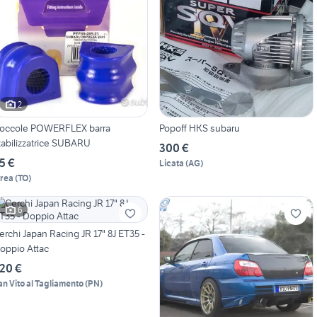
2
occole POWERFLEX barra
Popoff HKS subaru
tabilizzatrice SUBARU
300 €
5 €
Licata
(
AG
)
vrea
(
TO
)
6
erchi Japan Racing JR 17" 8J ET35 -
oppio Attac
20 €
an Vito al Tagliamento
(
PN
)