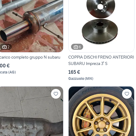
2
6
carico completo gruppo N subaru
COPPIA DISCHI FRENO ANTERIORI
SUBARU Impreza 3° S
00 €
165 €
icata
(
AG
)
Gazzuolo
(
MN
)