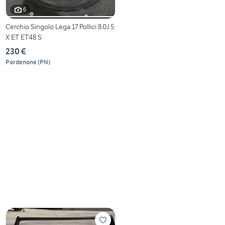
6
Cerchio Singolo Lega 17 Pollici 8.0J 5
X ET ET48 S
230 €
Pordenone
(
PN
)