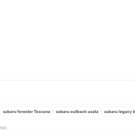
subaru forester Toscana
subaru outback usata
subaru legacy b
2001