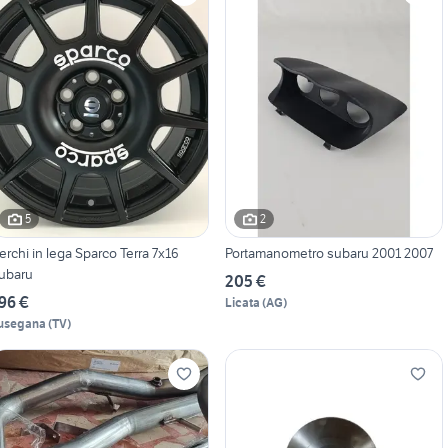
5
2
erchi in lega Sparco Terra 7x16
Portamanometro subaru 2001 2007
ubaru
205 €
96 €
Licata
(
AG
)
usegana
(
TV
)