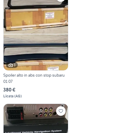
3
Spoiler alto in abs con stop subaru
01 07
380 €
Licata
(
AG
)