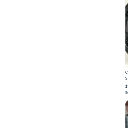
C
S
1
S