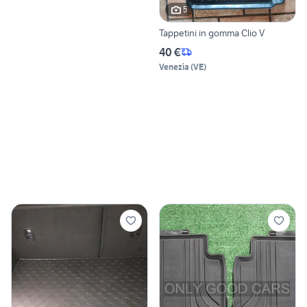
5
Tappetini in gomma Clio V
40 €
Venezia
(
VE
)