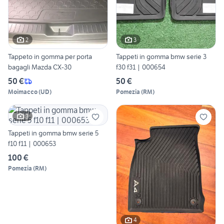
2
3
Tappeto in gomma per porta
Tappeti in gomma bmw serie 3
bagagli Mazda CX-30
f30 f31 | 000654
50 €
50 €
Moimacco
(
UD
)
Pomezia
(
RM
)
3
Tappeti in gomma bmw serie 5
f10 f11 | 000653
100 €
Pomezia
(
RM
)
4