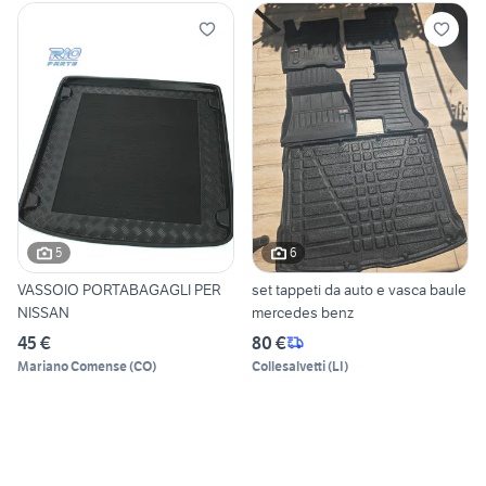
5
6
VASSOIO PORTABAGAGLI PER
set tappeti da auto e vasca baule
NISSAN
mercedes benz
45 €
80 €
Mariano Comense
(
CO
)
Collesalvetti
(
LI
)