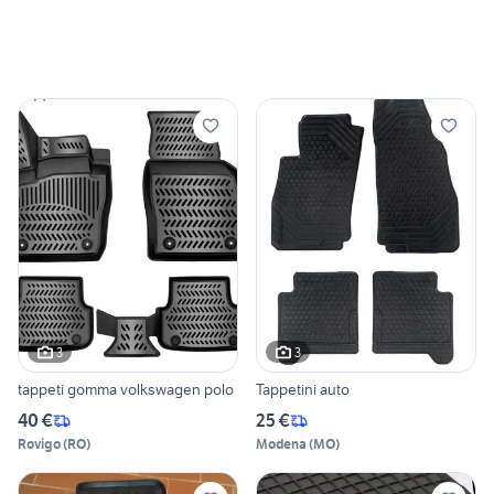
3
3
tappeti gomma volkswagen polo
Tappetini auto
40 €
25 €
Rovigo
(
RO
)
Modena
(
MO
)