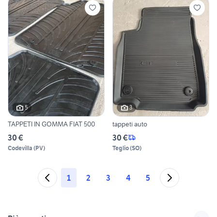
5
3
TAPPETI IN GOMMA FIAT 500
tappeti auto
30 €
30 €
Codevilla
(
PV
)
Teglio
(
SO
)
1
2
3
4
5