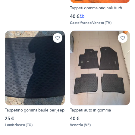
Tappeti gomma originali Audi
40 €
Castelfranco Veneto
(
TV
)
Tappetino gomma baule per jeep
Tappeti auto in gomma
25 €
40 €
Lombriasco
(
TO
)
Venezia
(
VE
)