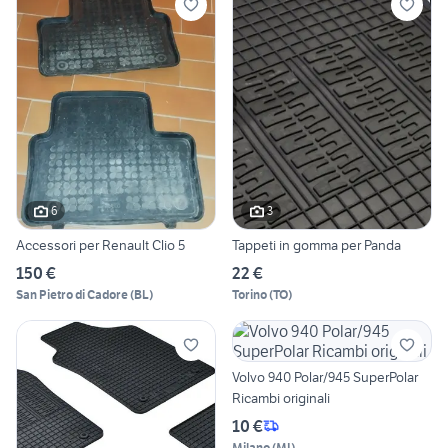
6
3
Accessori per Renault Clio 5
Tappeti in gomma per Panda
150 €
22 €
San Pietro di Cadore
(
BL
)
Torino
(
TO
)
Volvo 940 Polar/945 SuperPolar
Ricambi originali
10 €
Milano
(
MI
)