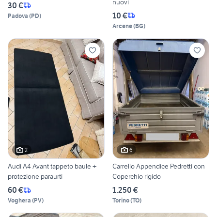
nuovi
30 €
10 €
Padova
(
PD
)
Arcene
(
BG
)
2
6
Audi A4 Avant tappeto baule +
Carrello Appendice Pedretti con
protezione paraurti
Coperchio rigido
60 €
1.250 €
Voghera
(
PV
)
Torino
(
TO
)