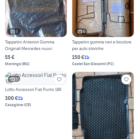
3
6
Tappetini Anteriori Gomma
Tappetini gomma neri e bicolore
Originali Mercedes nuovi
per auto storiche
55 €
150 €
Morengo
(
BG
)
Castel San Giovanni
(
PC
)
5
Lotto Accessori Fiat Punto 188
300 €
Casagiove
(
CE
)