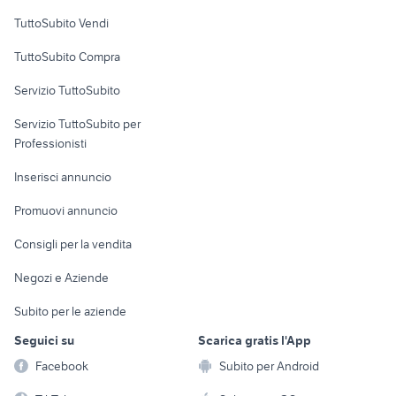
Case vacanza
TuttoSubito Vendi
Uffici e Locali
TuttoSubito Compra
commerciali
Servizio TuttoSubito
elettronica
per la casa e la
sports e hobby
Servizio TuttoSubito per
persona
Informatica
Animali
Professionisti
Arredamento e
Console e
Accessori per
Casalinghi
Inserisci annuncio
Videogiochi
animali
Elettrodomestici
Promuovi annuncio
Audio/Video
Musica e Film
Giardino e Fai da te
Consigli per la vendita
Fotografia
Libri e Riviste
Abbigliamento e
Negozi e Aziende
Telefonia
Strumenti Musicali
Accessori
Subito per le aziende
Sports
Tutto per i bambini
Seguici su
Scarica gratis l'App
Biciclette
Facebook
Subito per Android
Collezionismo