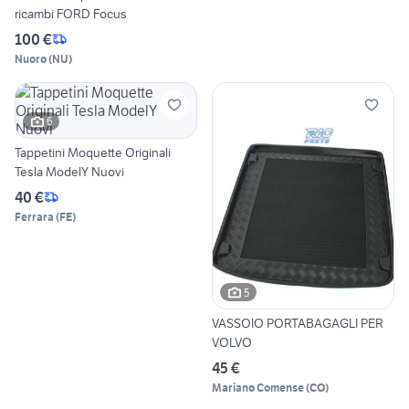
ricambi FORD Focus
100 €
Nuoro
(
NU
)
6
Tappetini Moquette Originali
Tesla ModelY Nuovi
40 €
Ferrara
(
FE
)
5
VASSOIO PORTABAGAGLI PER
VOLVO
45 €
Mariano Comense
(
CO
)