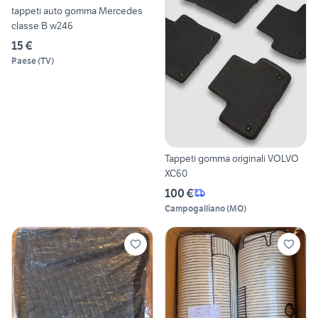
tappeti auto gomma Mercedes
classe B w246
15 €
Paese
(
TV
)
Tappeti gomma originali VOLVO
XC60
100 €
Campogalliano
(
MO
)