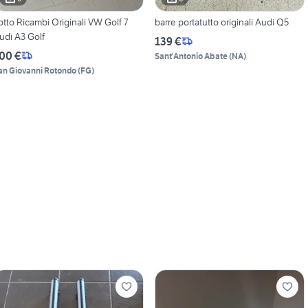
otto Ricambi Originali VW Golf 7
barre portatutto originali Audi Q5
udi A3 Golf
139 €
00 €
Sant'Antonio Abate
(
NA
)
an Giovanni Rotondo
(
FG
)