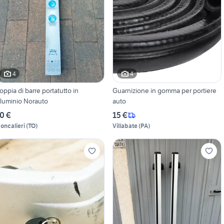
4
4
oppia di barre portatutto in
Guarnizione in gomma per portiere
lluminio Norauto
auto
0 €
15 €
oncalieri
(
TO
)
Villabate
(
PA
)