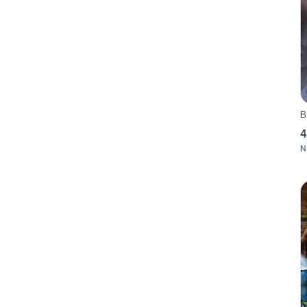
B
4
N