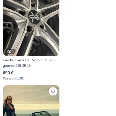
5
Cerchi in lega OZ Racing 19” 5x112
gomme 255-35-19
690 €
Cassacco
(
UD
)