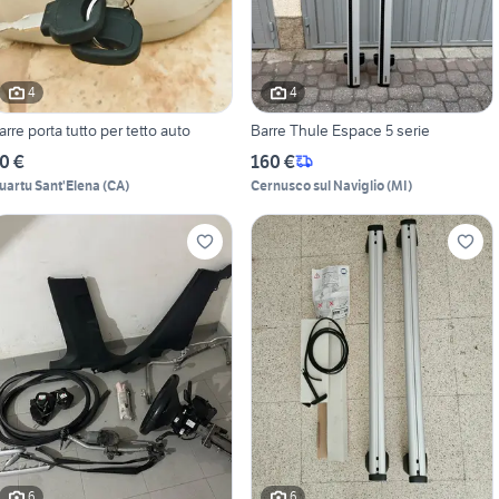
4
4
arre porta tutto per tetto auto
Barre Thule Espace 5 serie
0 €
160 €
uartu Sant'Elena
(
CA
)
Cernusco sul Naviglio
(
MI
)
6
6