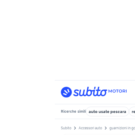
auto usate pescara
r
Ricerche
simili
Subito
Accessori auto
guarnizioni in 