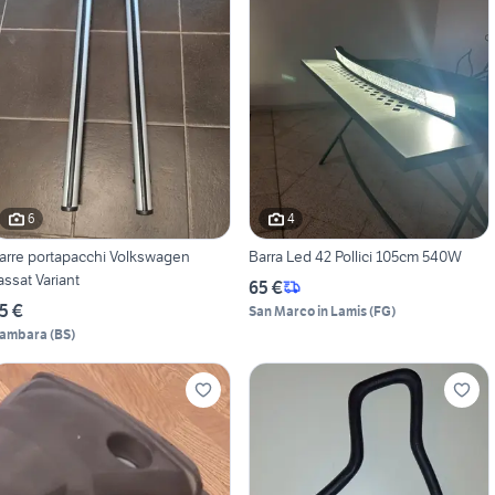
6
4
arre portapacchi Volkswagen
Barra Led 42 Pollici 105cm 540W
assat Variant
65 €
5 €
San Marco in Lamis
(
FG
)
ambara
(
BS
)