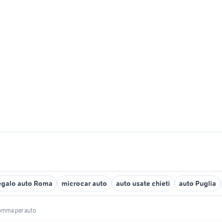
egalo auto Roma
microcar auto
auto usate chieti
auto Puglia
gomma per auto