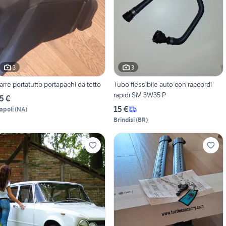
3
3
arre portatutto portapachi da tetto
Tubo flessibile auto con raccordi
rapidi SM 3W35 P
5 €
15 €
apoli
(
NA
)
Brindisi
(
BR
)