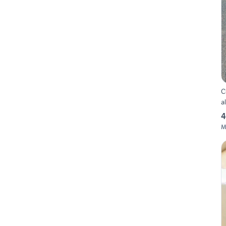
C
a
4
M