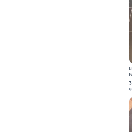
B
P
3
G