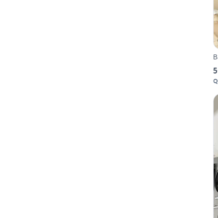
B
5
Q