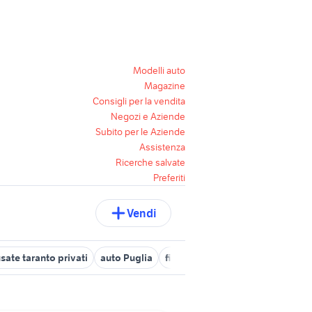
Modelli auto
Magazine
Consigli per la vendita
Negozi e Aziende
Subito per le Aziende
Assistenza
Ricerche salvate
Preferiti
Vendi
sate taranto privati
auto Puglia
fiat panda auto
auto usate chi