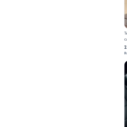
T
c
1
R