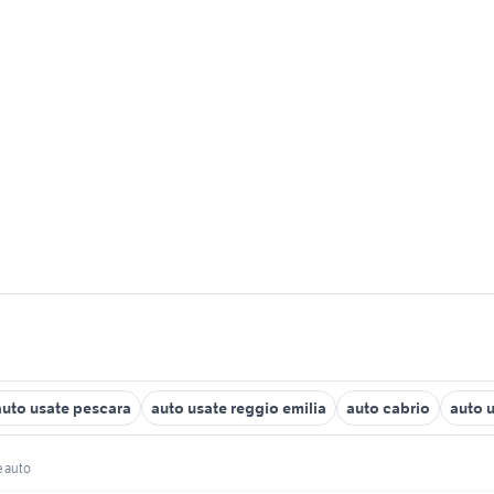
auto usate pescara
auto usate reggio emilia
auto cabrio
auto u
e auto