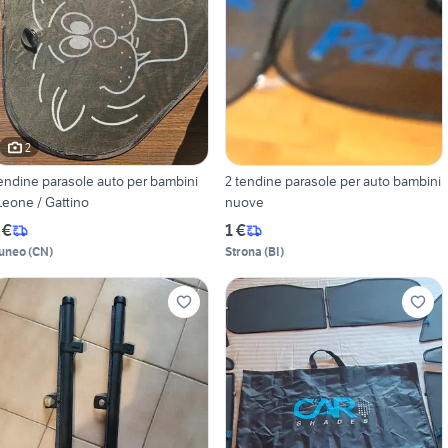
2
endine parasole auto per bambini
2 tendine parasole per auto bambini
Leone / Gattino
nuove
 €
1 €
uneo
(
CN
)
Strona
(
BI
)