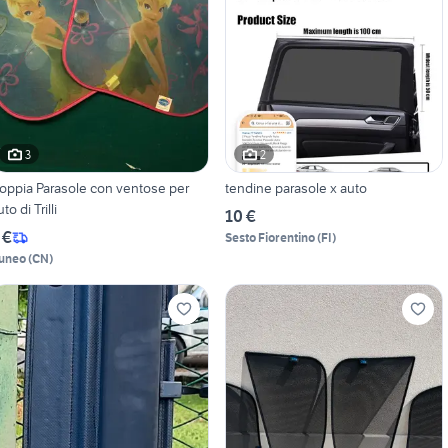
3
2
oppia Parasole con ventose per
tendine parasole x auto
to di Trilli
10 €
 €
Sesto Fiorentino
(
FI
)
uneo
(
CN
)