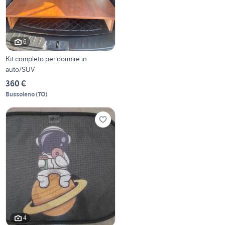
6
Kit completo per dormire in
auto/SUV
360 €
Bussoleno
(
TO
)
4