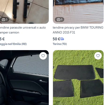
3
6
endine parasole universali x auto
tendine privacy per BMW TOURING
amper camion
ANNO 2015 F31
5 €
50 €
eggio nell'Emilia
(
RE
)
Torino
(
TO
)