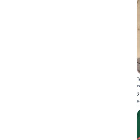
T
c
2
R