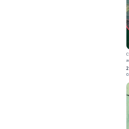
C
au
2
C