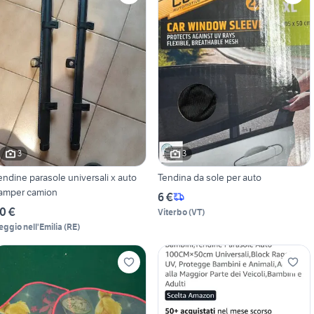
3
3
endine parasole universali x auto
Tendina da sole per auto
amper camion
6 €
0 €
Viterbo
(
VT
)
eggio nell'Emilia
(
RE
)