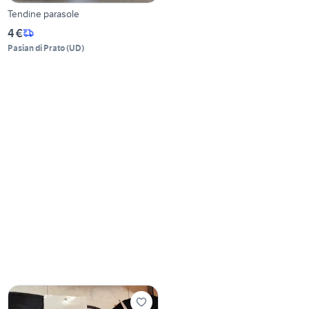
Tendine parasole
4 €
Pasian di Prato
(
UD
)