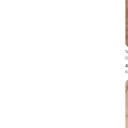
T
(
4
C