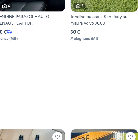
4
5
ENDINE PARASOLE AUTO -
Tendine parasole Sonniboy su
ENAULT CAPTUR
misura Volvo XC60
0 €
60 €
onza
(
MB
)
Melegnano
(
MI
)