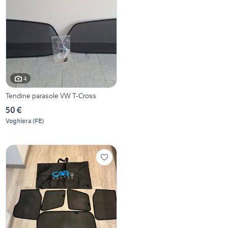
4
Tendine parasole VW T-Cross
50 €
Voghiera
(
FE
)