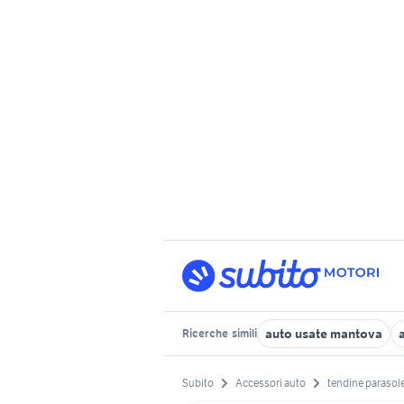
auto usate mantova
Ricerche
simili
Subito
Accessori auto
tendine parasol