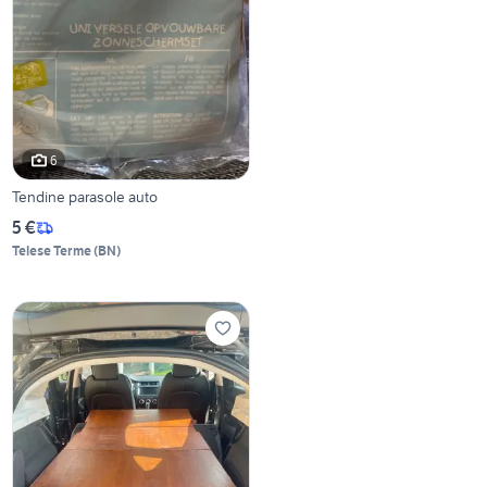
6
Tendine parasole auto
5 €
Telese Terme
(
BN
)