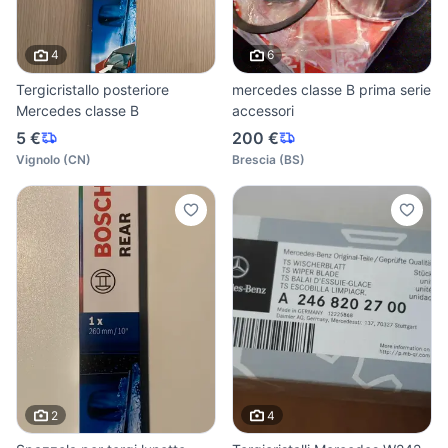
4
6
Tergicristallo posteriore
mercedes classe B prima serie
Mercedes classe B
accessori
5 €
200 €
Vignolo
(
CN
)
Brescia
(
BS
)
2
4