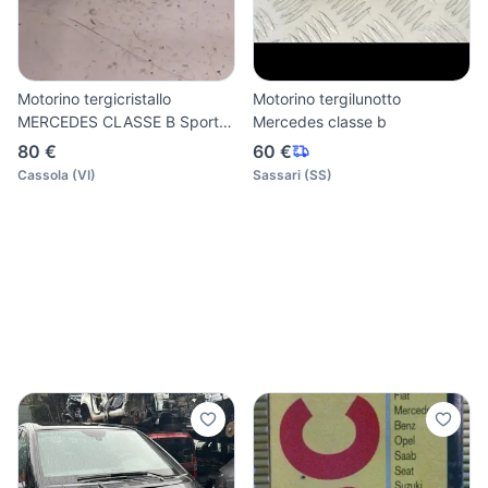
Motorino tergicristallo
Motorino tergilunotto
MERCEDES CLASSE B Sports
Mercedes classe b
T
80 €
60 €
Cassola
(
VI
)
Sassari
(
SS
)