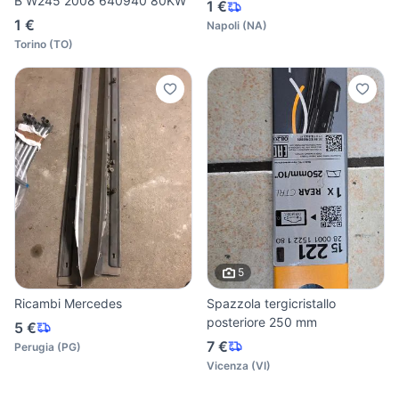
B W245 2008 640940 80KW
1 €
1 €
Napoli
(
NA
)
Torino
(
TO
)
5
Ricambi Mercedes
Spazzola tergicristallo
posteriore 250 mm
5 €
7 €
Perugia
(
PG
)
Vicenza
(
VI
)