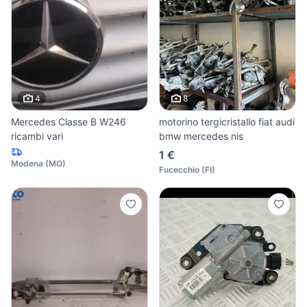
4
8
Mercedes Classe B W246
motorino tergicristallo fiat audi
ricambi vari
bmw mercedes nis
1 €
Modena
(
MO
)
Fucecchio
(
FI
)