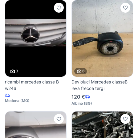
3
6
ricambi mercedes classe B
Devioluci Mercedes classeB
w246
leva frecce tergi
120 €
Modena
(
MO
)
Albino
(
BG
)