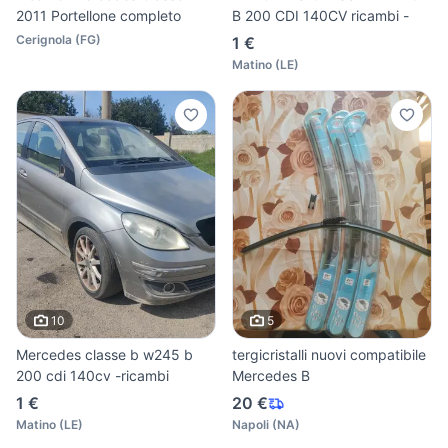
2011 Portellone completo
B 200 CDI 140CV ricambi -
Cerignola
(
FG
)
1 €
Matino
(
LE
)
10
5
Mercedes classe b w245 b
tergicristalli nuovi compatibile
200 cdi 140cv -ricambi
Mercedes B
1 €
20 €
Matino
(
LE
)
Napoli
(
NA
)