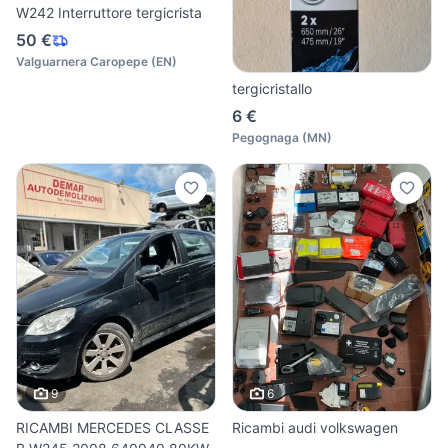
W242 Interruttore tergicrista
50 €
Valguarnera Caropepe
(
EN
)
tergicristallo
6 €
Pegognaga
(
MN
)
9
6
RICAMBI MERCEDES CLASSE
Ricambi audi volkswagen