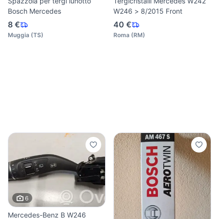
Spazzola per tergi lunotto
Tergicristalli Mercedes W242
Bosch Mercedes
W246 > 8/2015 Front
8 €
40 €
Muggia
(
TS
)
Roma
(
RM
)
6
Mercedes-Benz B W246