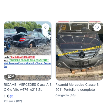
6
RICAMBI MERCEDES Class A B
Ricambi Mercedes Classe B
C Glc Vito w176 w211 SL
2011 Portellone completo
Cerignola
(
FG
)
1 €
Potenza
(
PZ
)