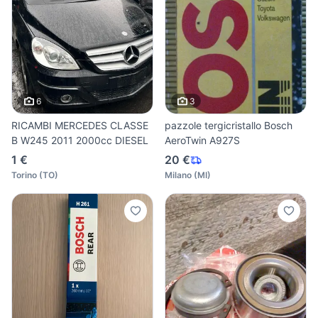
6
3
RICAMBI MERCEDES CLASSE
pazzole tergicristallo Bosch
B W245 2011 2000cc DIESEL
AeroTwin A927S
1 €
20 €
Torino
(
TO
)
Milano
(
MI
)