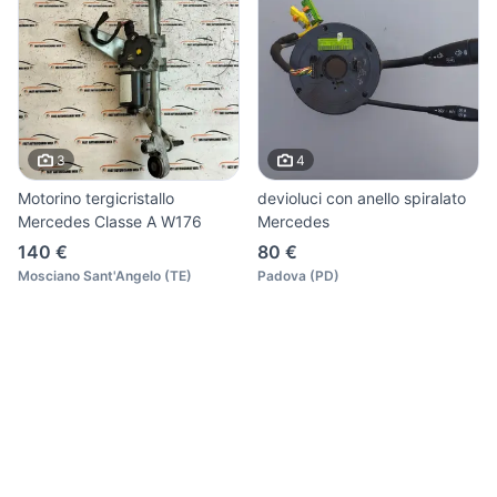
3
4
Motorino tergicristallo
devioluci con anello spiralato
Mercedes Classe A W176
Mercedes
140 €
80 €
Mosciano Sant'Angelo
(
TE
)
Padova
(
PD
)