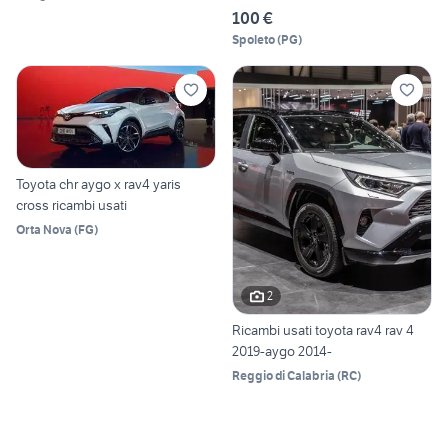
100 €
Spoleto
(
PG
)
Toyota chr aygo x rav4 yaris
cross ricambi usati
Orta Nova
(
FG
)
2
Ricambi usati toyota rav4 rav 4
2019-aygo 2014-
Reggio di Calabria
(
RC
)