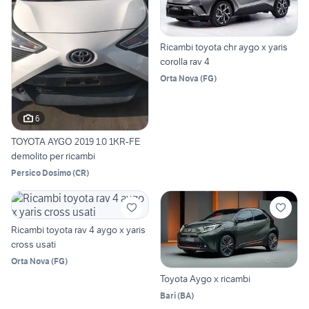
Ricambi toyota chr aygo x yaris
corolla rav 4
Orta Nova
(
FG
)
6
TOYOTA AYGO 2019 1.0 1KR-FE
demolito per ricambi
Persico Dosimo
(
CR
)
Ricambi toyota rav 4 aygo x yaris
cross usati
Orta Nova
(
FG
)
Toyota Aygo x ricambi
Bari
(
BA
)