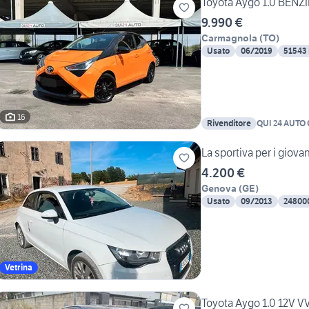
Toyota Aygo 1.0 BENZ
9.990 €
Carmagnola
(
TO
)
Usato
06/2019
51543
16
Rivenditore
QUI 24 AUTO
4.200 €
Genova
(
GE
)
Usato
09/2013
24800
Vetrina
Toyota Aygo 1.0 12V VV