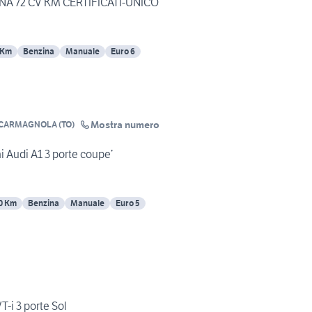
INA 72 CV KM CERTIFICATI-UNICO
 Km
Benzina
Manuale
Euro 6
Mostra numero
 CARMAGNOLA (TO)
La sportiva per i giovani Audi A1 3 porte coupe’
0 Km
Benzina
Manuale
Euro 5
T-i 3 porte Sol