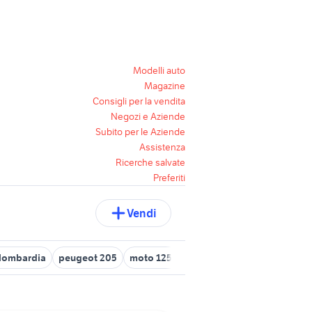
Modelli auto
Magazine
Consigli per la vendita
Negozi e Aziende
Subito per le Aziende
Assistenza
Ricerche salvate
Preferiti
Vendi
i lombardia
peugeot 205
moto 125 usate sardegna
moto gas g