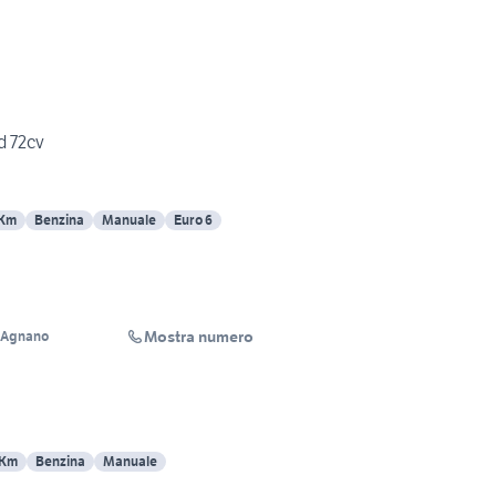
d 72cv
 Km
Benzina
Manuale
Euro 6
Mostra numero
i Agnano
 Km
Benzina
Manuale