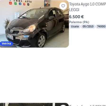
Toyota Aygo 1.0 CO
LEGGI
6.500 €
Palermo
(
PA
)
Usato
05/2010
74000
Vetrina