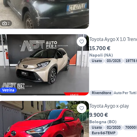
2
Toyota Aygo X 1.0 Tren
15.700 €
Napoli
(
NA
)
Usato
03/2025
19778
Vetrina
Rivenditore
Auto Per Tutt
Toyota Aygo x-play
9.900 €
Bologna
(
BO
)
Usato
02/2020
70000
Euro 6d-TEMP