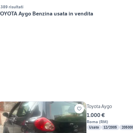
.389 risultati
OYOTA Aygo Benzina usata in vendita
Toyota Aygo
1.000 €
Roma
(
RM
)
Usato
12/2005
20500