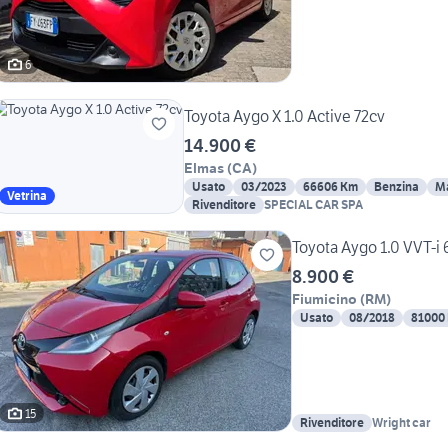
6
Toyota Aygo X 1.0 Active 72cv
14.900 €
Elmas
(
CA
)
Usato
03/2023
66606 Km
Benzina
M
Vetrina
Rivenditore
SPECIAL CAR SPA
Toyota Aygo 1.0 VVT-i 
8.900 €
Fiumicino
(
RM
)
Usato
08/2018
81000
15
Rivenditore
Wright car