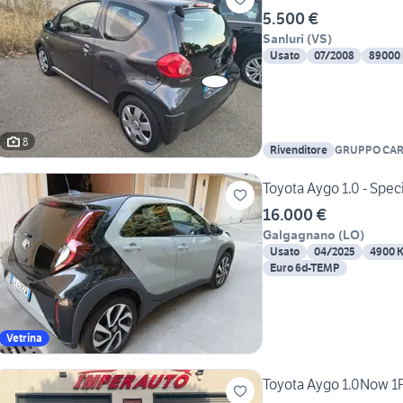
5.500 €
Sanluri
(
VS
)
Usato
07/2008
89000
8
Rivenditore
GRUPPO CA
Toyota Aygo 1.0 - Speci
16.000 €
Galgagnano
(
LO
)
Usato
04/2025
4900 
Euro 6d-TEMP
Vetrina
Toyota Aygo 1.0Now 