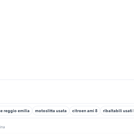
e reggio emilia
motoslitta usata
citroen ami 8
ribaltabili usat
ina