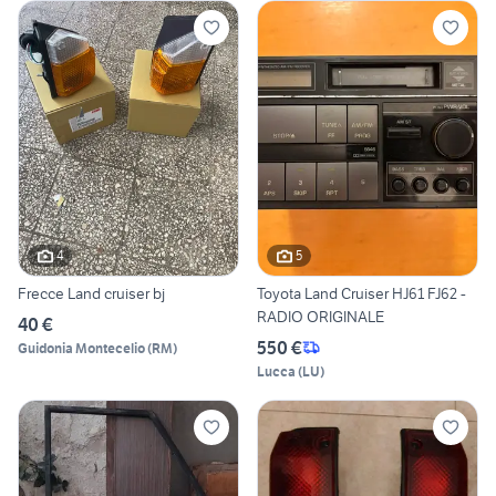
4
5
Frecce Land cruiser bj
Toyota Land Cruiser HJ61 FJ62 -
RADIO ORIGINALE
40 €
550 €
Guidonia Montecelio
(
RM
)
Lucca
(
LU
)