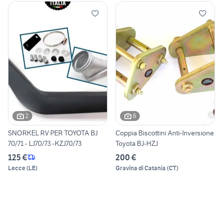
2
6
SNORKEL RV PER TOYOTA BJ
Coppia Biscottini Anti-Inversione
70/71 - LJ70/73 -KZJ70/73
Toyota BJ-HZJ
125 €
200 €
Lecce
(
LE
)
Gravina di Catania
(
CT
)