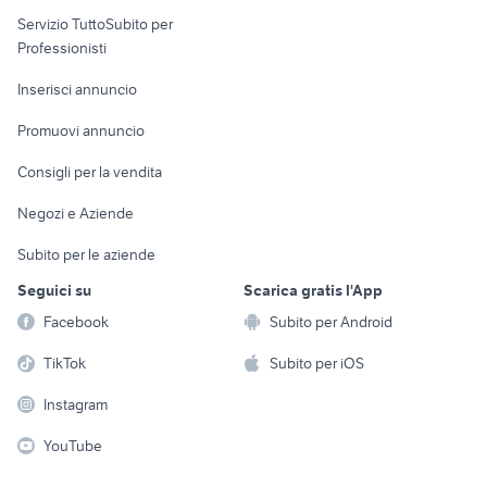
elettronica
per la casa e la
sports e hobby
Servizio TuttoSubito per
persona
Informatica
Animali
Professionisti
Arredamento e
Console e
Accessori per
Casalinghi
Inserisci annuncio
Videogiochi
animali
Elettrodomestici
Promuovi annuncio
Audio/Video
Musica e Film
Giardino e Fai da te
Consigli per la vendita
Fotografia
Libri e Riviste
Abbigliamento e
Negozi e Aziende
Telefonia
Strumenti Musicali
Accessori
Subito per le aziende
Sports
Tutto per i bambini
Seguici su
Scarica gratis l'App
Biciclette
Facebook
Subito per Android
Collezionismo
TikTok
Subito per iOS
Instagram
YouTube