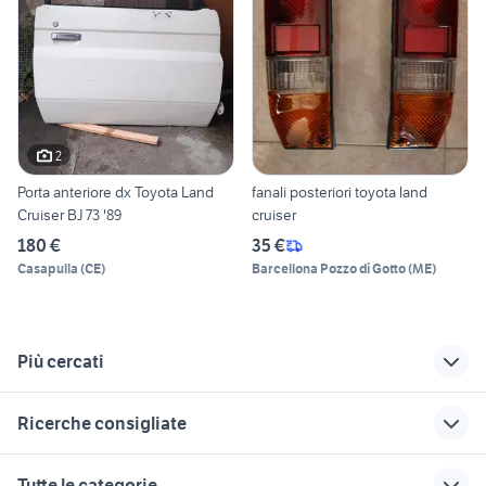
2
Porta anteriore dx Toyota Land
fanali posteriori toyota land
Cruiser BJ 73 '89
cruiser
180 €
35 €
Casapulla
(
CE
)
Barcellona Pozzo di Gotto
(
ME
)
Più cercati
Correlati
Richerche simili
Suggerimenti
Ricerche consigliate
toyota corolla 2000
toyota lj73 accessori
toyota previa
auto
alfa romeo tonale
suzuki jimny diesel
toyota rav4 2016
auto usate mantova
Tutte le categorie