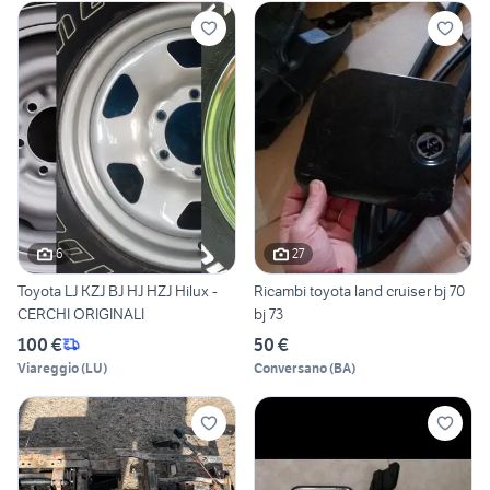
6
27
Toyota LJ KZJ BJ HJ HZJ Hilux -
Ricambi toyota land cruiser bj 70
CERCHI ORIGINALI
bj 73
100 €
50 €
Viareggio
(
LU
)
Conversano
(
BA
)