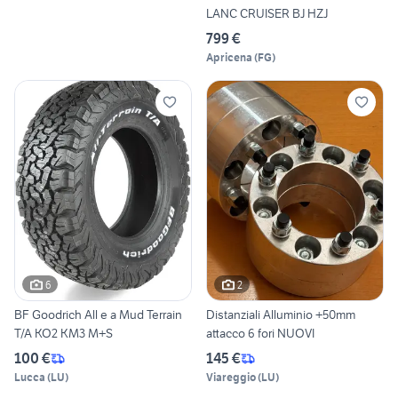
LANC CRUISER BJ HZJ
799 €
Apricena
(
FG
)
6
2
BF Goodrich All e a Mud Terrain
Distanziali Alluminio +50mm
T/A KO2 KM3 M+S
attacco 6 fori NUOVI
100 €
145 €
Lucca
(
LU
)
Viareggio
(
LU
)