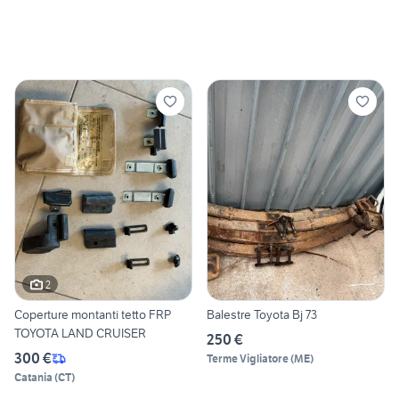
2
Coperture montanti tetto FRP
Balestre Toyota Bj 73
TOYOTA LAND CRUISER
250 €
300 €
Terme Vigliatore
(
ME
)
Catania
(
CT
)