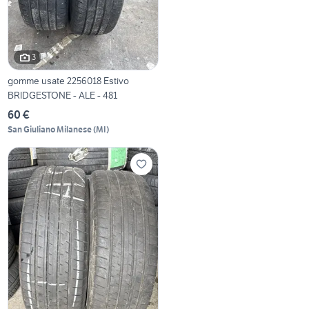
3
gomme usate 2256018 Estivo
BRIDGESTONE - ALE - 481
60 €
San Giuliano Milanese
(
MI
)