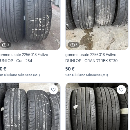
3
5
omme usate 2256018 Estivo
gomme usate 2256018 Estivo
UNLOP - Gra - 264
DUNLOP - GRANDTREK ST30
0 €
50 €
an Giuliano Milanese
(
MI
)
San Giuliano Milanese
(
MI
)