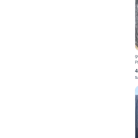
g
P
4
S