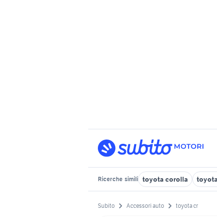
toyota corolla
toyota
Ricerche
simili
Subito
Accessori auto
toyota cr