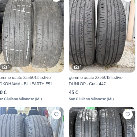
3
3
omme usate 2356018 Estivo
gomme usate 2256018 Estivo
OKOHAMA - BLUEARTH E51
DUNLOP - Gra - 447
0 €
45 €
an Giuliano Milanese
(
MI
)
San Giuliano Milanese
(
MI
)