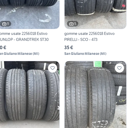
5
5
omme usate 2256018 Estivo
gomme usate 2256018 Estivo
UNLOP - GRANDTREK ST30
PIRELLI - SCO - 473
0 €
35 €
an Giuliano Milanese
(
MI
)
San Giuliano Milanese
(
MI
)