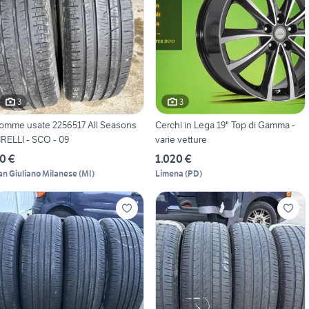
3
3
omme usate 2256517 All Seasons
Cerchi in Lega 19" Top di Gamma -
IRELLI - SCO - 09
varie vetture
0 €
1.020 €
an Giuliano Milanese
(
MI
)
Limena
(
PD
)