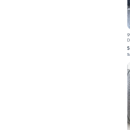
g
D
5
S