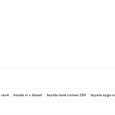
 rav4
honda cr v diesel
toyota land cruiser 200
toyota aygo u