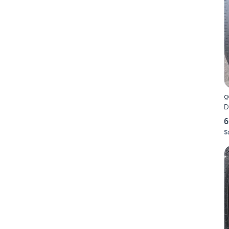
g
D
6
S