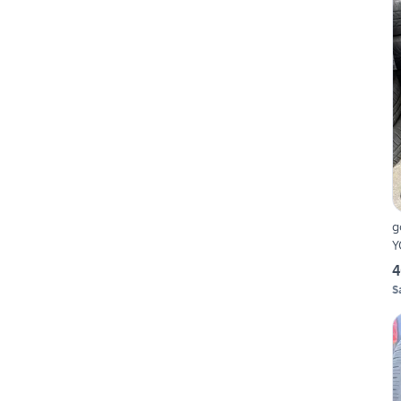
g
Y
4
S