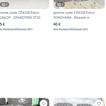
5
3
omme usate 2256018 Estivo
gomme usate 2356018 Estivo
UNLOP - GRANDTREK ST30
YOKOHAMA - Bluearth xt
5 €
40 €
an Giuliano Milanese
(
MI
)
San Giuliano Milanese
(
MI
)