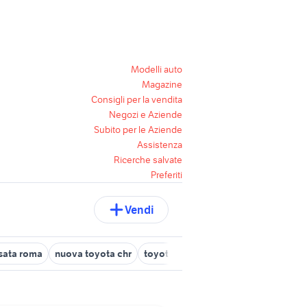
Modelli auto
Magazine
Consigli per la vendita
Negozi e Aziende
Subito per le Aziende
Assistenza
Ricerche salvate
Preferiti
Vendi
sata roma
nuova toyota chr
toyota yaris auto Veneto
plastich