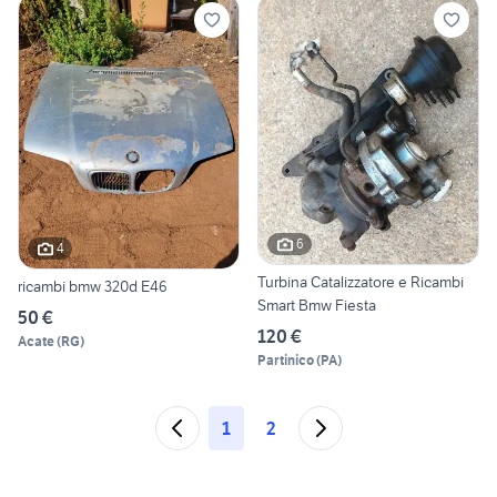
6
4
Turbina Catalizzatore e Ricambi
ricambi bmw 320d E46
Smart Bmw Fiesta
50 €
120 €
Acate
(
RG
)
Partinico
(
PA
)
1
2