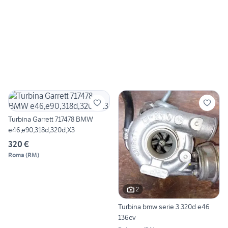
Turbina Garrett 717478 BMW
e46,e90,318d,320d,X3
320 €
Roma
(
RM
)
2
Turbina bmw serie 3 320d e46
136cv