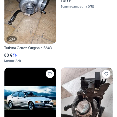
100 €
Sommacampagna
(
VR
)
3
Turbina Garrett Originale BMW
80 €
Loreto
(
AN
)