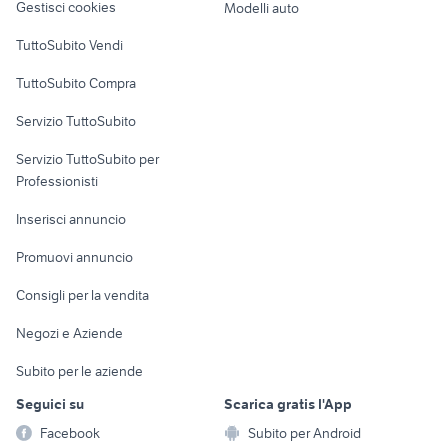
Gestisci cookies
Modelli auto
Case vacanza
TuttoSubito Vendi
Uffici e Locali
TuttoSubito Compra
commerciali
Servizio TuttoSubito
elettronica
per la casa e la
sports e hobby
Servizio TuttoSubito per
persona
Informatica
Animali
Professionisti
Arredamento e
Console e
Accessori per
Casalinghi
Inserisci annuncio
Videogiochi
animali
Elettrodomestici
Promuovi annuncio
Audio/Video
Musica e Film
Giardino e Fai da te
Consigli per la vendita
Fotografia
Libri e Riviste
Abbigliamento e
Negozi e Aziende
Telefonia
Strumenti Musicali
Accessori
Subito per le aziende
Sports
Tutto per i bambini
Seguici su
Scarica gratis l'App
Biciclette
Facebook
Subito per Android