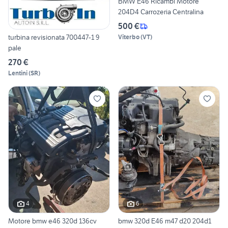
BMW E46 Ricambi Motore
204D4 Carrozeria Centralina
500 €
turbina revisionata 700447-1 9
Viterbo
(
VT
)
pale
270 €
Lentini
(
SR
)
4
6
Motore bmw e46 320d 136cv
bmw 320d E46 m47 d20 204d1