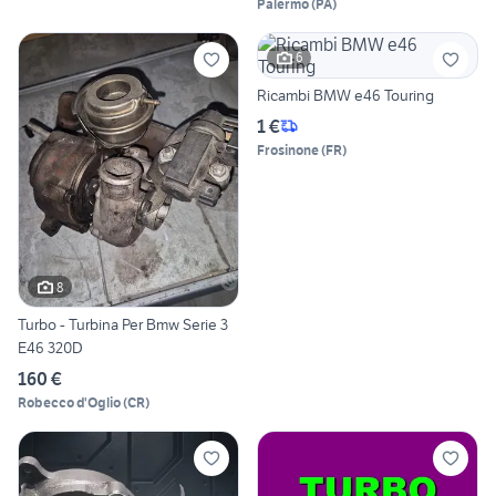
Palermo
(
PA
)
6
Ricambi BMW e46 Touring
1 €
Frosinone
(
FR
)
8
Turbo - Turbina Per Bmw Serie 3
E46 320D
160 €
Robecco d'Oglio
(
CR
)