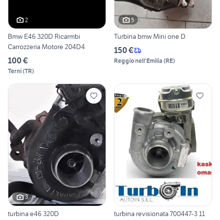
2
5
Bmw E46 320D Ricarmbi
Turbina bmw Mini one D
Carrozzeria Motore 204D4
150 €
100 €
Reggio nell'Emilia
(
RE
)
Terni
(
TR
)
3
turbina e46 320D
turbina revisionata 700447-3 11