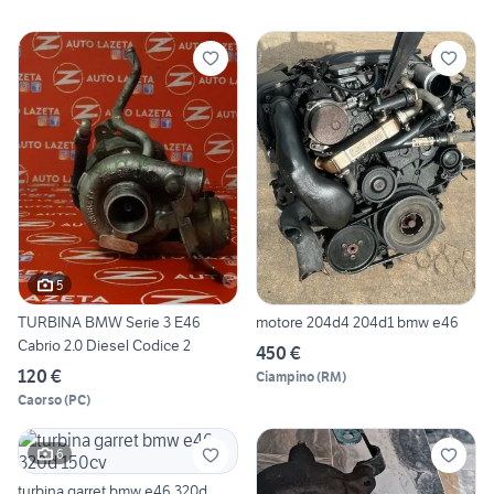
5
TURBINA BMW Serie 3 E46
motore 204d4 204d1 bmw e46
Cabrio 2.0 Diesel Codice 2
450 €
120 €
Ciampino
(
RM
)
Caorso
(
PC
)
6
turbina garret bmw e46 320d