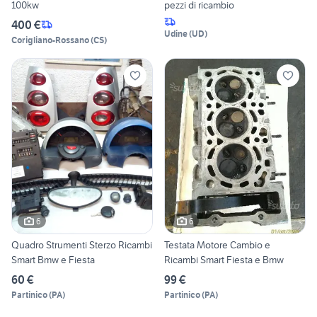
100kw
pezzi di ricambio
400 €
Udine
(
UD
)
Corigliano-Rossano
(
CS
)
6
6
Quadro Strumenti Sterzo Ricambi
Testata Motore Cambio e
Smart Bmw e Fiesta
Ricambi Smart Fiesta e Bmw
60 €
99 €
Partinico
(
PA
)
Partinico
(
PA
)