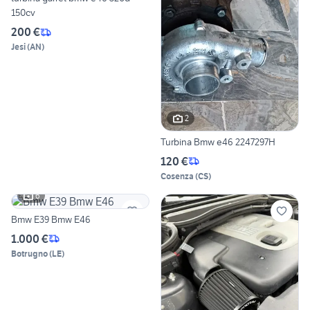
150cv
200 €
Jesi
(
AN
)
2
Turbina Bmw e46 2247297H
120 €
Cosenza
(
CS
)
6
Bmw E39 Bmw E46
1.000 €
Botrugno
(
LE
)