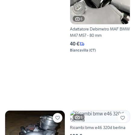
6
Adattatore Debimetro MAF BMW
M47 M57 - 80 mm
40 €
Biancavilla
(
CT
)
5
Ricambi bmw e46 320d berlina