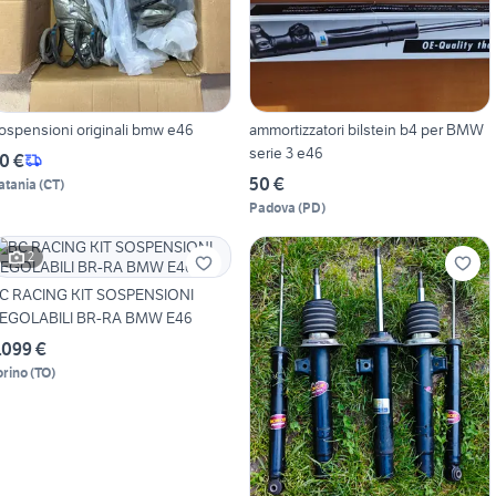
ospensioni originali bmw e46
ammortizzatori bilstein b4 per BMW
serie 3 e46
0 €
50 €
atania
(
CT
)
Padova
(
PD
)
2
C RACING KIT SOSPENSIONI
EGOLABILI BR-RA BMW E46
.099 €
orino
(
TO
)