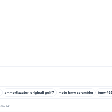
ammortizzatori originali golf 7
moto bmw scrambler
bmw f 6
 bmw e46