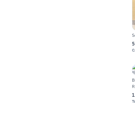
S
5
C
B
R
1
T