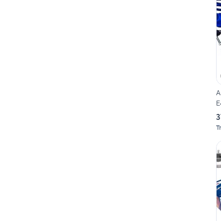
A
E
3
T