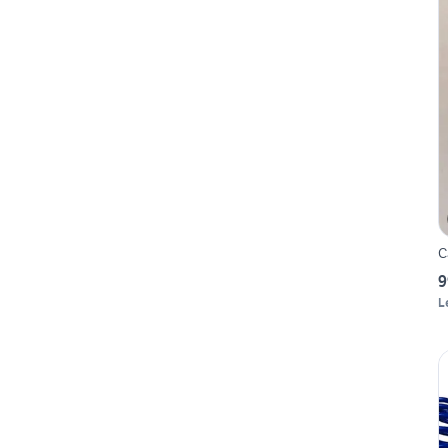
C
9
L