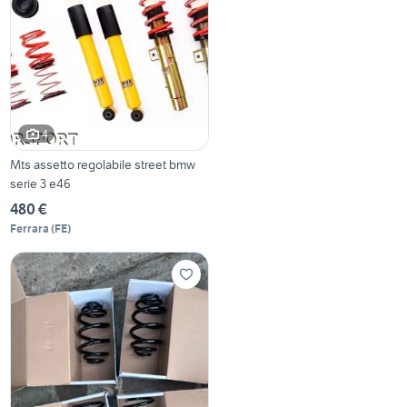
4
Mts assetto regolabile street bmw
serie 3 e46
480 €
Ferrara
(
FE
)