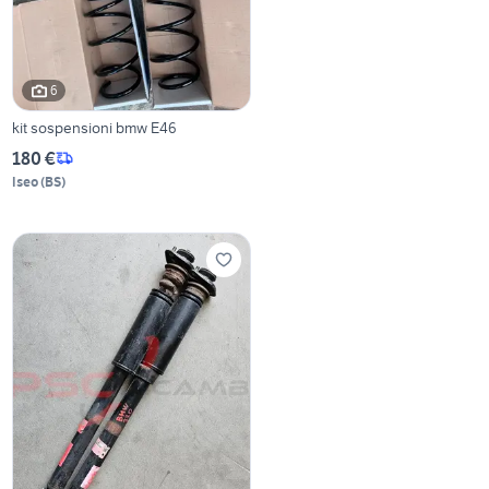
6
kit sospensioni bmw E46
180 €
Iseo
(
BS
)