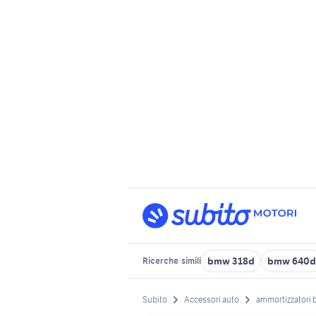
bmw 318d
bmw 640d
Ricerche
simili
Subito
Accessori auto
ammortizzatori