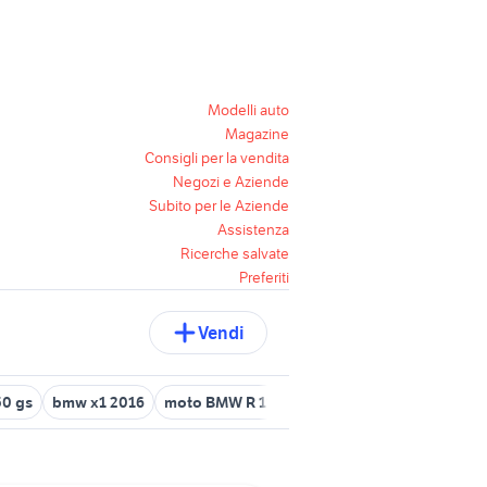
Modelli auto
Magazine
Consigli per la vendita
Negozi e Aziende
Subito per le Aziende
Assistenza
Ricerche salvate
Preferiti
Vendi
50 gs
bmw x1 2016
moto BMW R 1150 R
bmw 650 moto
giac