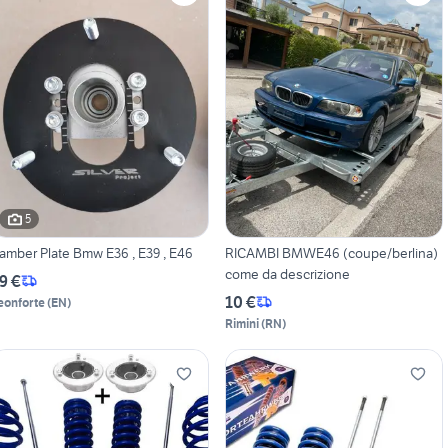
5
amber Plate Bmw E36 , E39 , E46
RICAMBI BMWE46 (coupe/berlina)
come da descrizione
9 €
10 €
eonforte
(
EN
)
Rimini
(
RN
)