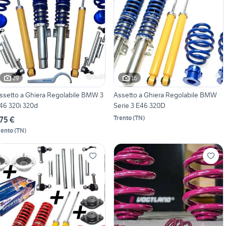
29
16
ssetto a Ghiera Regolabile BMW 3
Assetto a Ghiera Regolabile BMW
46 320i 320d
Serie 3 E46 320D
Trento
(
TN
)
75 €
rento
(
TN
)