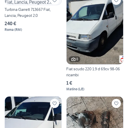
Turbina Garrett 713667 Fiat,
Lancia, Peugeot 2.0
240 €
Roma
(
RM
)
8
Fiat scudo 220 1.9 d 69cv 98-06
ricambi
1 €
Matino
(
LE
)