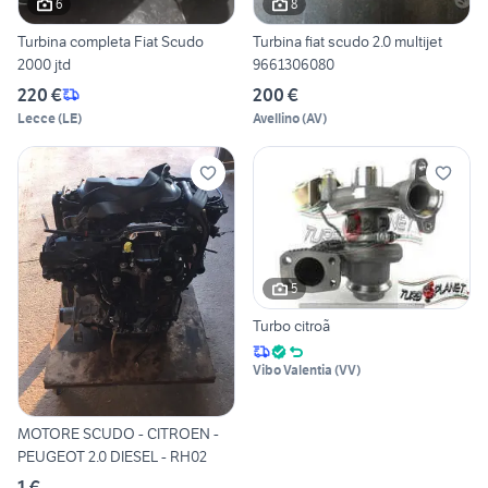
6
8
Turbina completa Fiat Scudo
Turbina fiat scudo 2.0 multijet
2000 jtd
9661306080
220 €
200 €
Lecce
(
LE
)
Avellino
(
AV
)
5
Turbo citroã
Vibo Valentia
(
VV
)
MOTORE SCUDO - CITROEN -
PEUGEOT 2.0 DIESEL - RH02
1 €