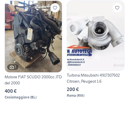
7
Turbina Mitsubishi 4917307502
Motore FIAT SCUDO 2000cc JTD
Citroen, Peugeot 1.6
del 2000
200 €
400 €
Roma
(
RM
)
Cesiomaggiore
(
BL
)