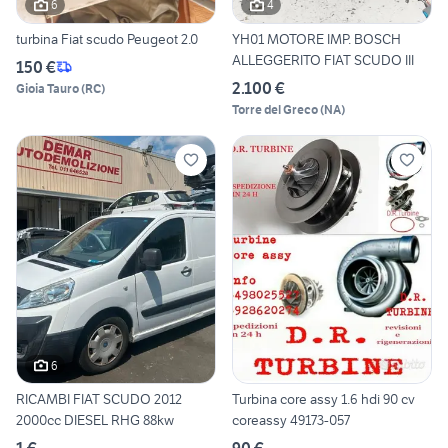
6
4
turbina Fiat scudo Peugeot 2.0
YH01 MOTORE IMP. BOSCH
ALLEGGERITO FIAT SCUDO III
150 €
2.100 €
Gioia Tauro
(
RC
)
Torre del Greco
(
NA
)
6
RICAMBI FIAT SCUDO 2012
Turbina core assy 1.6 hdi 90 cv
2000cc DIESEL RHG 88kw
coreassy 49173-057