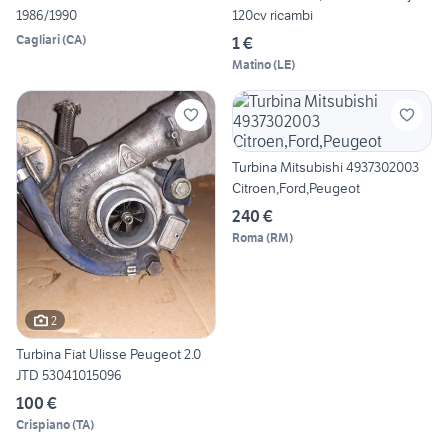
1986/1990
120cv ricambi
Cagliari
(
CA
)
1 €
Matino
(
LE
)
Turbina Mitsubishi 4937302003
Citroen,Ford,Peugeot
240 €
Roma
(
RM
)
2
Turbina Fiat Ulisse Peugeot 2.0
JTD 53041015096
100 €
Crispiano
(
TA
)