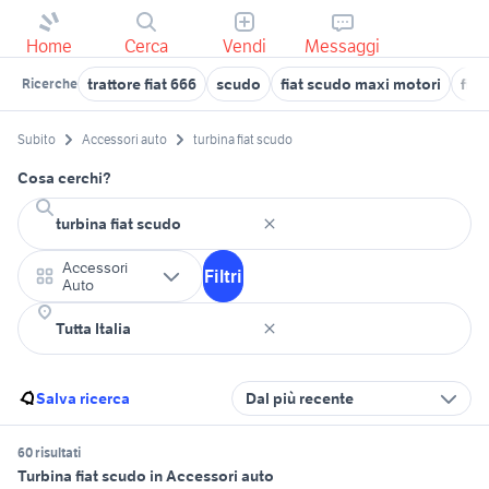
Home
Cerca
Vendi
Messaggi
trattore fiat 666
scudo
fiat scudo maxi motori
fiat
Ricerche
Subito
Accessori auto
turbina fiat scudo
Cosa cerchi?
Accessori
Filtri
Auto
Salva ricerca
Dal più recente
60 risultati
Turbina fiat scudo in Accessori auto