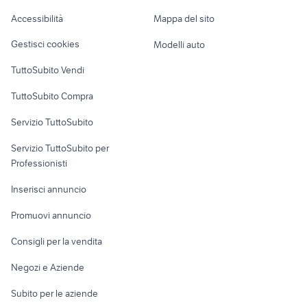
provincia
Caravan e Camper
Accessibilità
Mappa del sito
Loft, mansarde e
Veicoli commerciali
altro
Gestisci cookies
Modelli auto
Case vacanza
TuttoSubito Vendi
Uffici e Locali
TuttoSubito Compra
commerciali
Servizio TuttoSubito
elettronica
per la casa e la
sports e hobby
Servizio TuttoSubito per
persona
Informatica
Animali
Professionisti
Arredamento e
Console e
Accessori per
Casalinghi
Inserisci annuncio
Videogiochi
animali
Elettrodomestici
Promuovi annuncio
Audio/Video
Musica e Film
Giardino e Fai da te
Consigli per la vendita
Fotografia
Libri e Riviste
Abbigliamento e
Negozi e Aziende
Telefonia
Strumenti Musicali
Accessori
Subito per le aziende
Sports
Tutto per i bambini