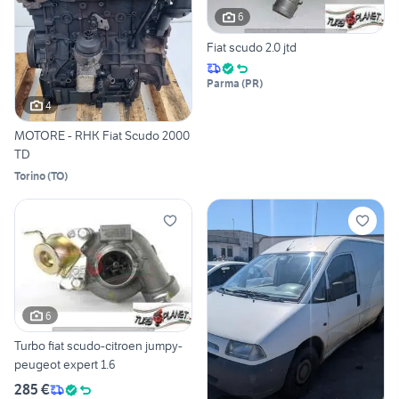
6
Fiat scudo 2.0 jtd
Parma
(
PR
)
4
MOTORE - RHK Fiat Scudo 2000
TD
Torino
(
TO
)
6
Turbo fiat scudo-citroen jumpy-
peugeot expert 1.6
285 €