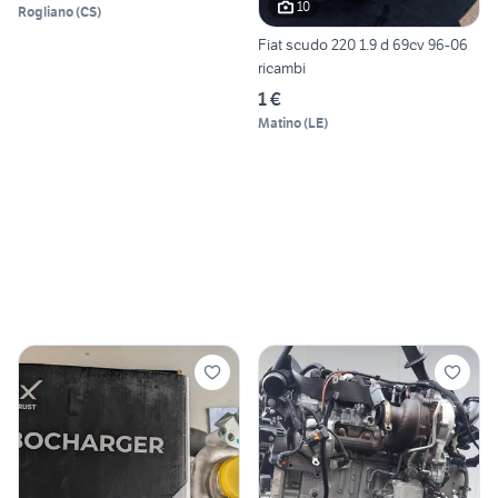
10
Rogliano
(
CS
)
Fiat scudo 220 1.9 d 69cv 96-06
ricambi
1 €
Matino
(
LE
)