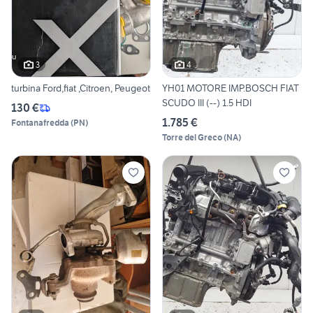
3
4
turbina Ford,fiat ,Citroen, Peugeot
YH01 MOTORE IMP.BOSCH FIAT
SCUDO III (--) 1.5 HDI
130 €
1.785 €
Fontanafredda
(
PN
)
Torre del Greco
(
NA
)