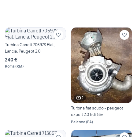
Turbina Garrett 706978 Fiat,
Lancia, Peugeot 2.0
240 €
Roma
(
RM
)
2
Turbina fiat scudo - peugeot
expert 2.0 hdi 16v
Palermo
(
PA
)