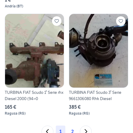
Andria
(
BT
)
TURBINA FIAT Scudo 1° Serie rhx
TURBINA FIAT Scudo 3° Serie
Diesel 2000 (94>0
9661306080 Rhk Diesel
165 €
385 €
Ragusa
(
RG
)
Ragusa
(
RG
)
1
2