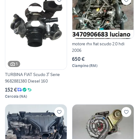
motore rhx fiat scudo 2.0 hdi
2006
650 €
5
Ciampino
(
RM
)
TURBINA FIAT Scudo 3° Serie
9682881380 Diesel 160
152 €
Cercola
(
NA
)