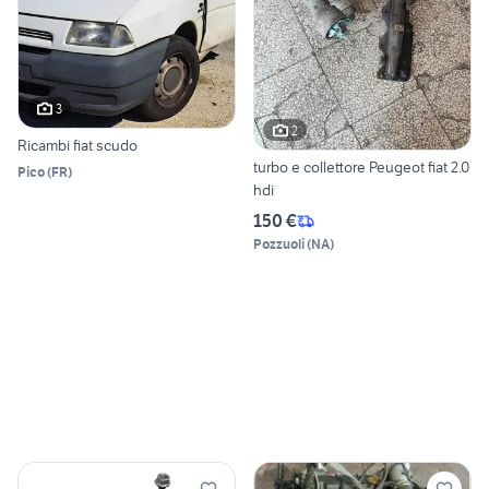
3
2
Ricambi fiat scudo
turbo e collettore Peugeot fiat 2.0
Pico
(
FR
)
hdi
150 €
Pozzuoli
(
NA
)