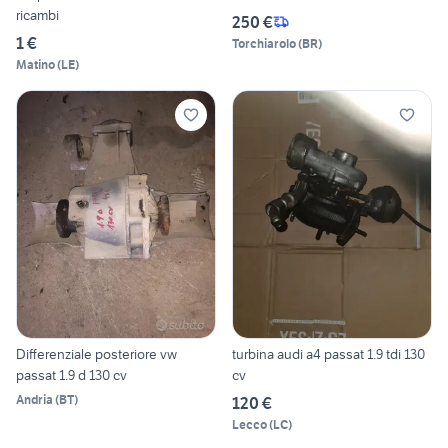
ricambi
250 €
1 €
Torchiarolo
(
BR
)
Matino
(
LE
)
Differenziale posteriore vw
turbina audi a4 passat 1.9 tdi 130
passat 1.9 d 130 cv
cv
Andria
(
BT
)
120 €
Lecco
(
LC
)