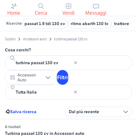
Home
Cerca
Vendi
Messaggi
passat 1.9 tdi 130 cv
ritmo abarth 130 tc
trattore lan
Ricerche
Subito
Accessori auto
turbina passat 130 cv
Cosa cerchi?
Accessori
Filtri
Auto
Salva ricerca
Dal più recente
8 risultati
Turbina passat 130 cv in Accessori auto