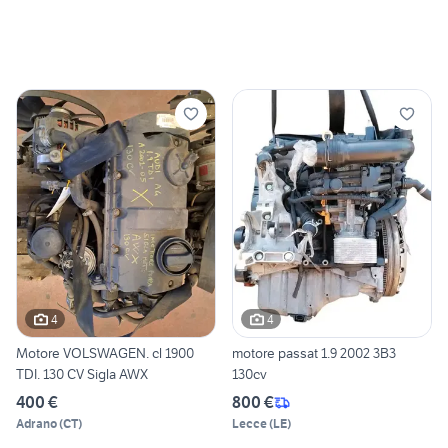
4
4
Motore VOLSWAGEN. cl 1900
motore passat 1.9 2002 3B3
TDI. 130 CV Sigla AWX
130cv
400 €
800 €
Adrano
(
CT
)
Lecce
(
LE
)