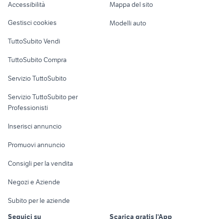
Accessibilità
Mappa del sito
audi q3 puglia
life car roma
Loft, mansarde e
Veicoli commerciali
altro
Gestisci cookies
Modelli auto
Case vacanza
TuttoSubito Vendi
Uffici e Locali
TuttoSubito Compra
commerciali
Servizio TuttoSubito
elettronica
per la casa e la
sports e hobby
Servizio TuttoSubito per
persona
Informatica
Animali
Professionisti
Arredamento e
Console e
Accessori per
Casalinghi
Inserisci annuncio
Videogiochi
animali
Elettrodomestici
Promuovi annuncio
Audio/Video
Musica e Film
Giardino e Fai da te
Consigli per la vendita
Fotografia
Libri e Riviste
Abbigliamento e
Negozi e Aziende
Telefonia
Strumenti Musicali
Accessori
Subito per le aziende
Sports
Tutto per i bambini
Seguici su
Scarica gratis l'App