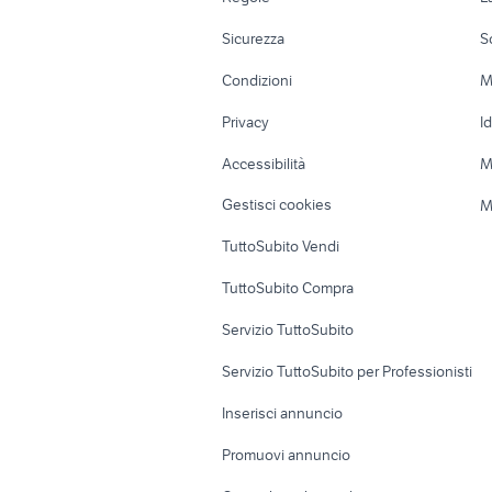
valvola egr alfa 159
Moto e Scooter
Ville singole e
Sicurezza
S
Accessori Moto
Terreni e rustic
Condizioni
M
Nautica
Garage e box
Privacy
I
Caravan e Camper
Loft, mansarde 
Accessibilità
M
Veicoli commerciali
Case vacanza
Gestisci cookies
M
Uffici e Locali
TuttoSubito Vendi
commerciali
TuttoSubito Compra
Servizio TuttoSubito
Servizio TuttoSubito per Professionisti
Inserisci annuncio
Promuovi annuncio