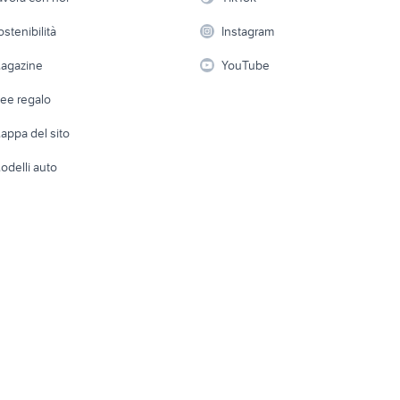
 a schiera
Candidati in cerca di
Audio/Video
Elettrod
ostenibilità
Instagram
lavoro
i
Fotografia
Giardino 
agazine
YouTube
Attrezzature di lavoro
Telefonia
Abbigli
dee regalo
Accesso
e altro
appa del sito
Tutto per
odelli auto