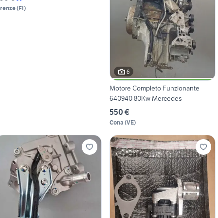
irenze
(
FI
)
6
Motore Completo Funzionante
640940 80Kw Mercedes
550 €
Cona
(
VE
)