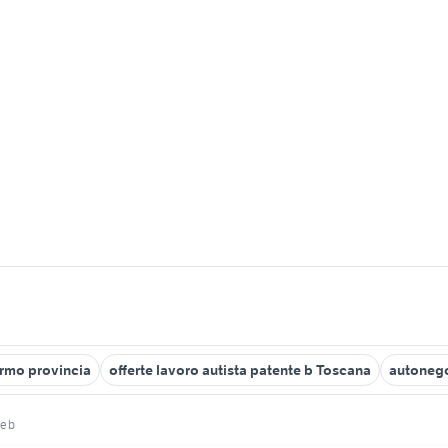
rmo provincia
offerte lavoro autista patente b Toscana
autonego
e b