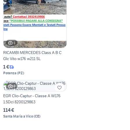
6
RICAMBI MERCEDES Class A B C
Glc Vito w176 w211 SL
1 €
Potenza
(
PZ
)
4
EGR Clio-Captur - Classe A W176
1.5Dci 8200129863
114 €
Santa Maria a Vico
(
CE
)