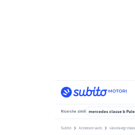
mercedes classe b Pale
Ricerche
simili
Subito
Accessori auto
valvola egr class