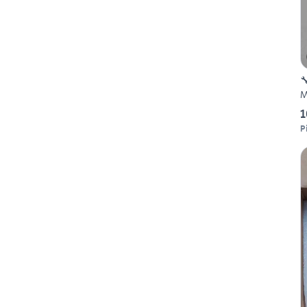

M
1
P