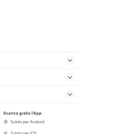
auto usate lecco
golf 8 usata
c3
toyota crossover auto
sports e hobby
a
Scarica gratis l'App
honda pcx 150 accessori
uto
Animali
moto
Subito per Android
ento e
Accessori per animali
hi
Subito per iOS