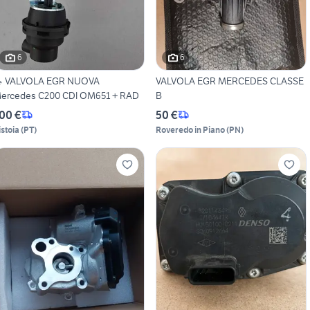
6
6
 VALVOLA EGR NUOVA
VALVOLA EGR MERCEDES CLASSE
ercedes C200 CDI OM651 + RAD
B
00 €
50 €
istoia
(
PT
)
Roveredo in Piano
(
PN
)