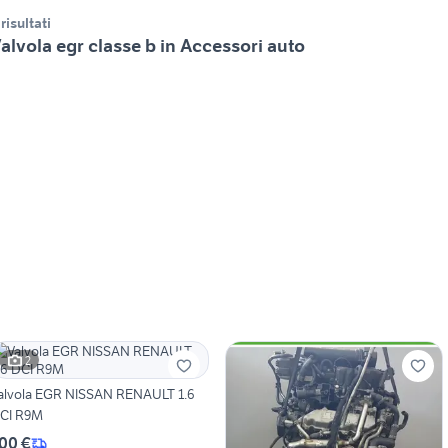
 risultati
alvola egr classe b in Accessori auto
2
alvola EGR NISSAN RENAULT 1.6
CI R9M
00 €