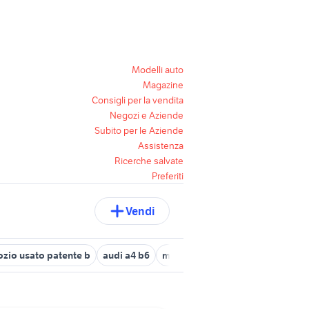
Modelli auto
Magazine
Consigli per la vendita
Negozi e Aziende
Subito per le Aziende
Assistenza
Ricerche salvate
Preferiti
Vendi
zio usato patente b
audi a4 b6
mercedes classe b Torino provin