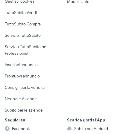
Gestisci cookies
Modelli auto
Case vacanza
TuttoSubito Vendi
Uffici e Locali
TuttoSubito Compra
commerciali
Servizio TuttoSubito
elettronica
per la casa e la
sports e hobby
Servizio TuttoSubito per
persona
Informatica
Animali
Professionisti
Arredamento e
Console e
Accessori per
Casalinghi
Inserisci annuncio
Videogiochi
animali
Elettrodomestici
Promuovi annuncio
Audio/Video
Musica e Film
Giardino e Fai da te
Consigli per la vendita
Fotografia
Libri e Riviste
Abbigliamento e
Negozi e Aziende
Telefonia
Strumenti Musicali
Accessori
Subito per le aziende
Sports
Tutto per i bambini
Seguici su
Scarica gratis l'App
Biciclette
Facebook
Subito per Android