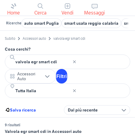
Home
Cerca
Vendi
Messaggi
auto smart Puglia
smart usata reggio calabria
smart
Ricerche
Subito
Accessori auto
valvola egr smart cdi
Cosa cerchi?
Accessori
Filtri
Auto
Salva ricerca
Dal più recente
9 risultati
Valvola egr smart cdi in Accessori auto