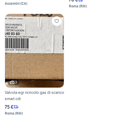
Assemini
(
CA
)
Roma
(
RM
)
3
Valvola egr ricircolo gas di scarico
smart cdi
75 €
Roma
(
RM
)