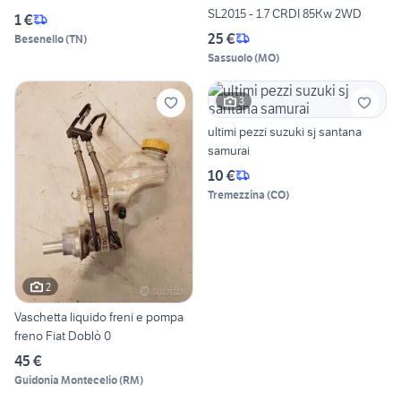
SL2015 - 1.7 CRDI 85Kw 2WD
1 €
25 €
Besenello
(
TN
)
Sassuolo
(
MO
)
3
ultimi pezzi suzuki sj santana
samurai
10 €
Tremezzina
(
CO
)
2
Vaschetta liquido freni e pompa
freno Fiat Doblò 0
45 €
Guidonia Montecelio
(
RM
)