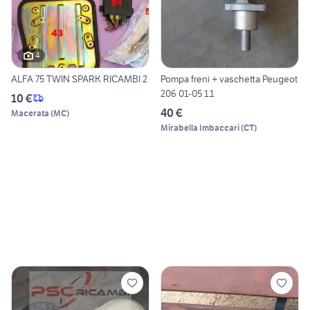
4
ALFA 75 TWIN SPARK RICAMBI 2
Pompa freni + vaschetta Peugeot
206 01-05 1.1
10 €
40 €
Macerata
(
MC
)
Mirabella Imbaccari
(
CT
)