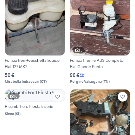
5
Pompa freni+vaschetta liquido
Pompa Freni e ABS Completo
Fiat 127 MK2
Fiat Grande Punto
50 €
90 €
Mirabella Imbaccari
(
CT
)
Pergine Valsugana
(
TN
)
6
Ricambi Ford Fiesta 5 serie
Siena
(
SI
)