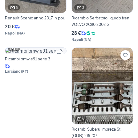
6
3
Renault Scenic anno 2017 in poi.
Ricambio Serbatoio liquido freni
VOLVO XC90 2002-2
20 €
28 €
Napoli
(
NA
)
Napoli
(
NA
)
6
Ricambi bmw e91 serie 3
Larciano
(
PT
)
6
Ricambi Subaru Impreza Sti
(GDB) ‘06-‘07