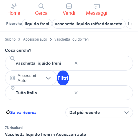
Home
Cerca
Vendi
Messaggi
liquido freni
vaschetta liquido raffreddamento
liqui
Ricerche
Subito
Accessori auto
vaschetta liquido freni
Cosa cerchi?
Accessori
Filtri
Auto
Salva ricerca
Dal più recente
73 risultati
Vaschetta liquido freni in Accessori auto