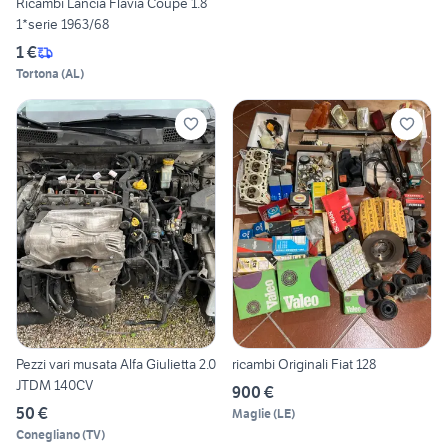
Ricambi Lancia Flavia Coupé 1.8
1*serie 1963/68
1 €
Tortona
(
AL
)
Pezzi vari musata Alfa Giulietta 2.0
ricambi Originali Fiat 128
JTDM 140CV
900 €
50 €
Maglie
(
LE
)
Conegliano
(
TV
)