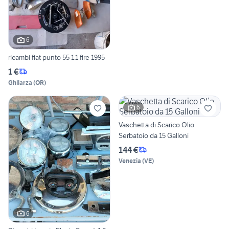
6
ricambi fiat punto 55 1.1 fire 1995
1 €
Ghilarza
(
OR
)
6
Vaschetta di Scarico Olio
Serbatoio da 15 Galloni
144 €
Venezia
(
VE
)
6