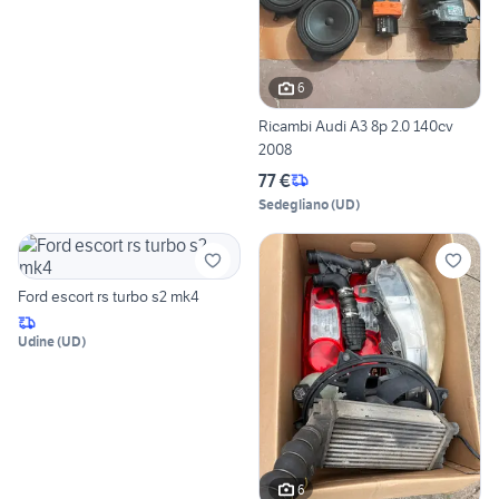
6
Ricambi Audi A3 8p 2.0 140cv
2008
77 €
Sedegliano
(
UD
)
Ford escort rs turbo s2 mk4
Udine
(
UD
)
6