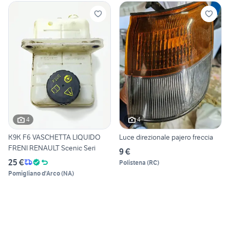
4
4
K9K F6 VASCHETTA LIQUIDO
Luce direzionale pajero freccia
FRENI RENAULT Scenic Seri
9 €
25 €
Polistena
(
RC
)
Pomigliano d'Arco
(
NA
)