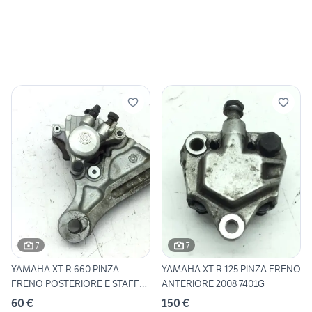
7
7
YAMAHA XT R 660 PINZA
YAMAHA XT R 125 PINZA FRENO
FRENO POSTERIORE E STAFFA
ANTERIORE 2008 7401G
20
60 €
150 €