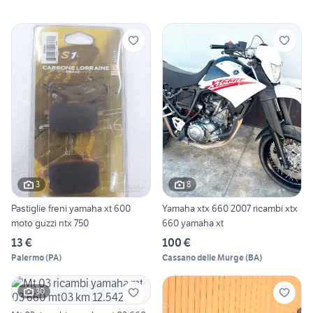
3
8
Pastiglie freni yamaha xt 600
Yamaha xtx 660 2007 ricambi xtx
moto guzzi ntx 750
660 yamaha xt
13 €
100 €
Palermo
(
PA
)
Cassano delle Murge
(
BA
)
30