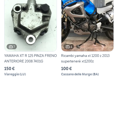
7
4
YAMAHA XT R 125 PINZA FRENO
Ricambi yamaha xt 1200 z 2013
ANTERIORE 2008 7401G
supertenerè xt1200z
150 €
100 €
Viareggio
(
LU
)
Cassano delle Murge
(
BA
)