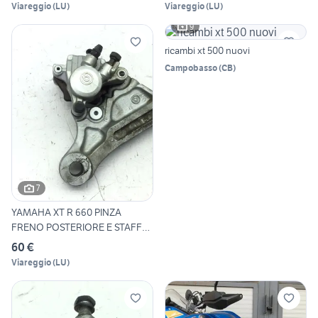
Viareggio
(
LU
)
Viareggio
(
LU
)
9
ricambi xt 500 nuovi
Campobasso
(
CB
)
7
YAMAHA XT R 660 PINZA
FRENO POSTERIORE E STAFFA
20
60 €
Viareggio
(
LU
)