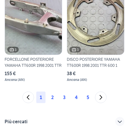
3
3
FORCELLONE POSTERIORE
DISCO POSTERIORE YAMAHA
YAMAHA TT600R 1998 2001 TTR
TT600R 1998 2001 TTR 600 1
155 €
38 €
Ancona
(
AN
)
Ancona
(
AN
)
1
2
3
4
5
Più cercati