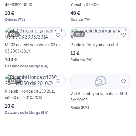
43F839220000
Yamaha XT 600
10 €
40 €
Oderzo
(
TV
)
Oderzo
(
TV
)
2
3
Mt 03 ricambi yamaha mt 03 mt-
Pastiglie freni yamaha xt-tt-
03 2006/2014
12 €
100 €
Palermo
(
PA
)
Cassano delle Murge
(
BA
)
22
Ricambi Honda crf 250 2011
Vari Ricambi per yamaha xt 600
crf250 dal 2010/2013
3tb 90/95
10 €
Roma
(
RM
)
Cassano delle Murge
(
BA
)