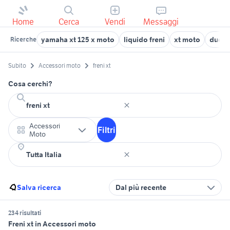
Home
Cerca
Vendi
Messaggi
yamaha xt 125 x moto
liquido freni
xt moto
ducati
Ricerche
Subito
Accessori moto
freni xt
Cosa cerchi?
Accessori
Filtri
Moto
Salva ricerca
Dal più recente
234 risultati
Freni xt in Accessori moto