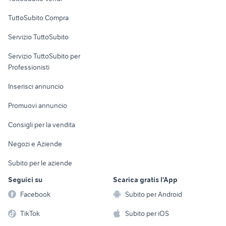
Uffici e Locali
TuttoSubito Compra
commerciali
Servizio TuttoSubito
elettronica
per la casa e la
sports e hobby
Servizio TuttoSubito per
persona
Informatica
Animali
Professionisti
Arredamento e
Console e
Accessori per
Casalinghi
Inserisci annuncio
Videogiochi
animali
Elettrodomestici
Promuovi annuncio
Audio/Video
Musica e Film
Giardino e Fai da te
Consigli per la vendita
Fotografia
Libri e Riviste
Abbigliamento e
Negozi e Aziende
Telefonia
Strumenti Musicali
Accessori
Subito per le aziende
Sports
Tutto per i bambini
Seguici su
Scarica gratis l'App
Biciclette
Facebook
Subito per Android
Collezionismo
TikTok
Subito per iOS