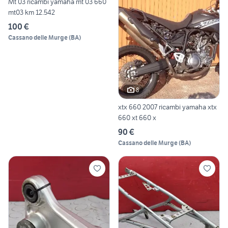
Mt 03 ricambi yamaha mt 03 660
mt03 km 12.542
100 €
Cassano delle Murge
(
BA
)
8
xtx 660 2007 ricambi yamaha xtx
660 xt 660 x
90 €
Cassano delle Murge
(
BA
)