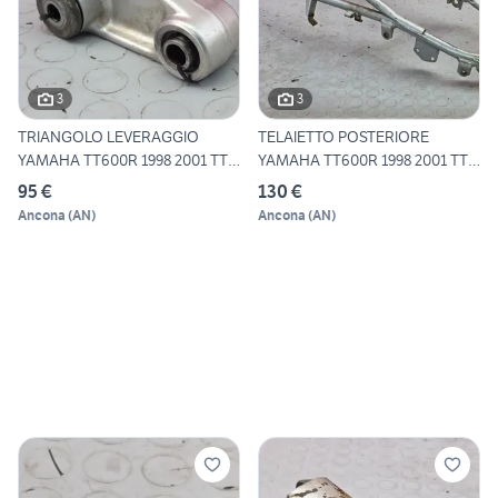
3
3
TRIANGOLO LEVERAGGIO
TELAIETTO POSTERIORE
YAMAHA TT600R 1998 2001 TTR
YAMAHA TT600R 1998 2001 TTR
6
6
95 €
130 €
Ancona
(
AN
)
Ancona
(
AN
)